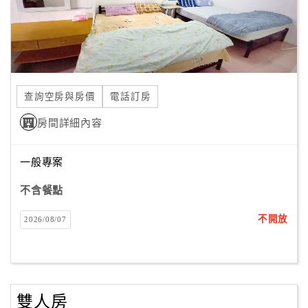
訂
房
Q&A
查詢空房與房價
電話訂房
房間詳細內容
國
旅
卡
一般專案
訂
不含餐點
房
不開放
2026/08/07
請
款
收
據
雙人房