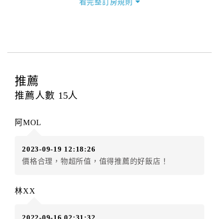
看完整訂房規則
本飯店退房時間(Check-out)為 （
12：00前
），訂房者
與飯店之其他交易﹝如續住、加床、餐費、小費、電話
費...等﹞所發生之費用，必須與飯店現場結清。
四、訂單異動
訂房者應於
入住前8日
（不含入住當日）提出申辦，如未
提出申辦不得異動訂單。
推薦
每筆訂單異動限定
乙
次，限原訂飯店，異動完成後不得
推薦人數
15
人
辦理取消退款。
訂單異動後，訂單費用總計大於原訂單費用總計時，訂
阿MOL
房者應補足差額。（限原訂飯店）
訂單異動後，訂單費用總計小於原訂單費用總計時，訂
2023-09-19 12:18:26
房者不得要求退其差額。（限原訂飯店）
價格合理，物超所值，值得推薦的好飯店！
五、保留住宿權益(保留住房)
．訂房者因故辦理訂單異動，本飯店可接受
保留住宿金
林XX
額3個月
限原訂飯店），異動完成後不得辦理取消退款。
（提出申辦日為保留起算日）
2022-09-16 02:31:32