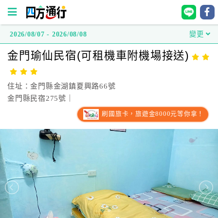
2026/08/07 - 2026/08/08
變更
四
金門瑜仙民宿(可租機車附機場接送)
方
通
行
住址：金門縣金湖鎮夏興路66號
訂
金門縣民宿275號｜
房
刷國旅卡，旅遊金8000元等你拿！
台
灣
訂
房
直