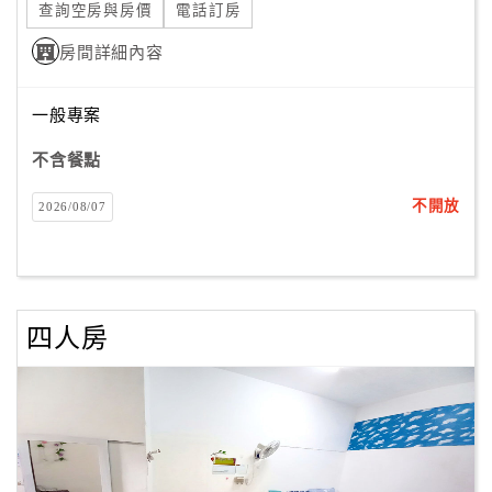
查詢空房與房價
電話訂房
客
房間詳細內容
服
聯
一般專案
絡
單
不含餐點
不開放
2026/08/07
Line
線
上
客
服
四人房
紅
利
查
詢