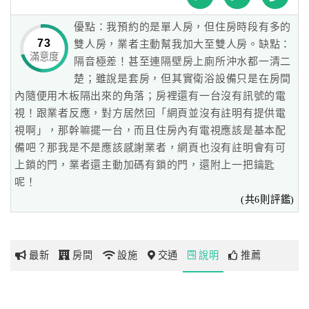
優點：我預約的是單人房，但住房時段有多的
我們位置在機場旁的村鎮.坐車到機場6分鐘而以，如果您有
網
73
雙人房，業者主動幫我加大至雙人房。缺點：
大型行李.我們還提供汽車接送
紅
滿意度
隔音極差！甚至連隔壁房上廁所沖水都一清二
任何問題歡迎大家加line.可以用中文為大家詳細解說。
帶
楚；雖說是套房，但其實衛浴設備只是在房間
你
內隨便用木板隔出來的角落；房裡還有一台沒有訊號的電
全館沒有門禁，愛玩多晚就玩多晚
玩
視！跟業者反應，對方居然回「網頁並沒有註明有提供電
視啊」，那幹嘛擺一台，而且住房內有電視應該是基本配
備吧？那我是不是應該感謝業者，網頁也沒有註明會有可
玩
上鎖的門，業者還主動加碼有鎖的門，還附上一把鑰匙
樂
呢！
地
(共6則評鑑)
圖
顧
客
最新
房間
設施
交通
說明
推薦
服
務