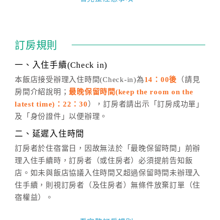
四、訂單異動
訂房成功後，訂房者如需異動內容，須於住房前在四方
通行「客服聯絡單」提出申辦，四方通行
恕不接受以電
訂房規則
話方式異動
訂單。
※非客服時間之申辦異動，皆為次日計算及辦理。
一、入住手續(Check in)
五、客服時間
本飯店接受辦理入住時間(Check-in)為
14：00後
（請見
房間介紹說明；
最晚保留時間(keep the room on the
週一至週日，上午9:00～晚上6:00
latest time)：22：30
），訂房者請出示「訂房成功單」
六、聯絡方式
及「身份證件」以便辦理。
週一至週日：
客服聯絡單
、
LINE@
、電話：
二、延遲入住時間
(07)9682715 。
訂房者於住宿當日，因故無法於「最晚保留時間」前辦
理入住手續時，訂房者（或住房者）必須提前告知飯
店。如未與飯店協議入住時間又超過保留時間未辦理入
住手續，則視訂房者（及住房者）無條件放棄訂單（住
宿權益）。
三、退房手續(Check out)