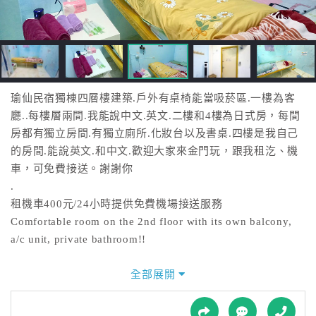
接
跟
飯
店
訂
房
瑜仙民宿獨棟四層樓建築.戶外有桌椅能當吸菸區.一樓為客
HOT
廳..每樓層兩間.我能說中文.英文.二樓和4樓為日式房，每間
房都有獨立房間.有獨立廁所.化妝台以及書桌.四樓是我自己
的房間.能說英文.和中文.歡迎大家來金門玩，跟我租汔、機
特
車，可免費接送。謝謝你
色
.
民
租機車400元/24小時提供免費機場接送服務
宿
Comfortable room on the 2nd floor with its own balcony,
a/c unit, private bathroom!!
全
球
You will have the whole room to yourself!
全部展開
租
車
2min walk to bus stop and Convenience store