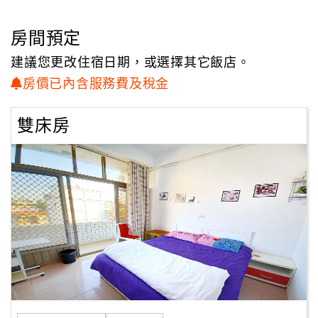
顧
房間預定
客
滿
建議您更改住宿日期，或選擇其它飯店。
意
房價已內含服務費及稅金
度
雙床房
訂
單
管
理
會
員
帳
戶