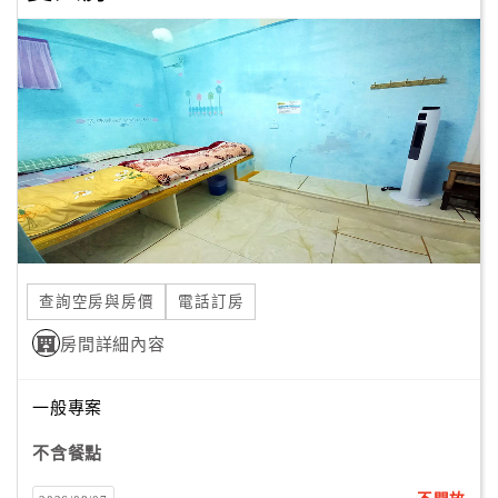
合
作
提
案
飯
店
合
作
查詢空房與房價
電話訂房
廠
房間詳細內容
商
合
一般專案
作
不含餐點