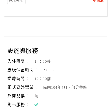
旅
不開放
2026/08/07
伴
計
劃
商
品
宣
設施與服務
傳
入住時間：
14：00後
最晚保留時間：
22：30
退房時間：
12：00前
正式對外營業：
民國104年4月，部分整修
外幣兌換：
無
刷卡服務：