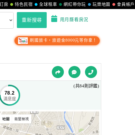
訂房
特色民宿
全球租車
網紅帶你玩
玩樂地圖
會員帳戶
用月曆看房況
重新搜尋
刷國旅卡，旅遊金8000元等你拿！
(共84則評鑑)
78.2
滿意度