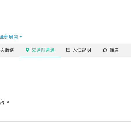
全部展開
施
與服務
交通
與週邊
入住
說明
推薦
店。