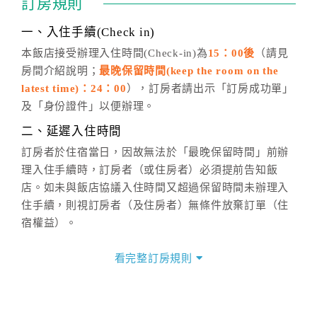
訂房規則
話方式異動
訂單。
※非客服時間之申辦異動，皆為次日計算及辦理。
一、入住手續(Check in)
五、客服時間
本飯店接受辦理入住時間(Check-in)為
15：00後
（請見
房間介紹說明；
最晚保留時間(keep the room on the
週一至週日，上午9:00～晚上6:00
latest time)：24：00
），訂房者請出示「訂房成功單」
六、聯絡方式
及「身份證件」以便辦理。
週一至週日：
客服聯絡單
、
LINE@
、電話：
二、延遲入住時間
(07)9682715 。
訂房者於住宿當日，因故無法於「最晚保留時間」前辦
理入住手續時，訂房者（或住房者）必須提前告知飯
店。如未與飯店協議入住時間又超過保留時間未辦理入
住手續，則視訂房者（及住房者）無條件放棄訂單（住
宿權益）。
三、退房手續(Check out)
看完整訂房規則
本飯店退房時間(Check-out)為 （
11：00前
），訂房者
與飯店之其他交易﹝如續住、加床、餐費、小費、電話
費...等﹞所發生之費用，必須與飯店現場結清。