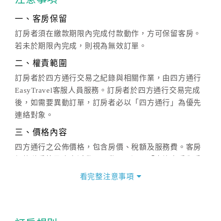
一、客房保留
訂房者須在繳款期限內完成付款動作，方可保留客房。
若未於期限內完成，則視為無效訂單。
二、權責範圍
訂房者於四方通行交易之紀錄與相關作業，由四方通行
EasyTravel客服人員服務。訂房者於四方通行交易完成
後，如需要異動訂單，訂房者必以「四方通行」為優先
連絡對象。
三、價格內容
四方通行之公佈價格，包含房價、稅額及服務費。客房
價格隨季節及人文活動而異動，以選項「查詢空房與房
價」之當日價格為標準。
看完整注意事項
四、訂單異動
訂房成功後，訂房者如需異動內容，須於住房前在四方
通行「客服聯絡單」提出申辦，四方通行
恕不接受以電