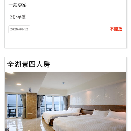
一般專案
2份早餐
訂
房
不開放
2026/08/12
Q&A
國
旅
全湖景四人房
卡
訂
房
請
款
收
據