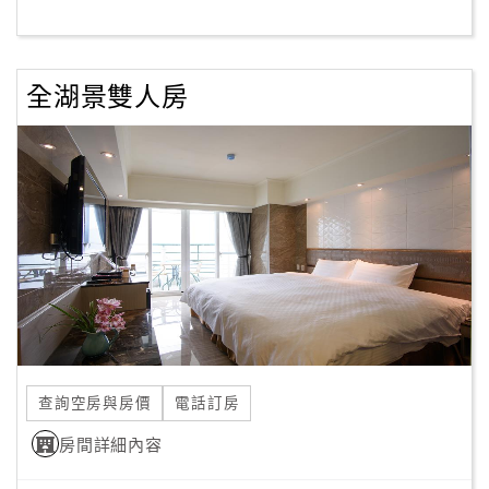
客
服
全湖景雙人房
聯
絡
單
Line
線
上
客
服
查詢空房與房價
電話訂房
紅
利
房間詳細內容
查
詢