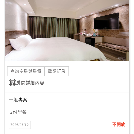
顧
客
滿
意
度
訂
單
查詢空房與房價
電話訂房
管
理
房間詳細內容
一般專案
會
員
2份早餐
帳
戶
不開放
2026/08/12