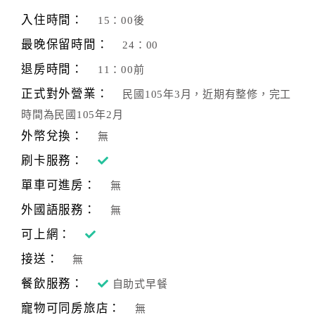
旅
伴
入住時間：
15：00後
計
最晚保留時間：
24：00
劃
退房時間：
11：00前
正式對外營業：
民國105年3月，近期有整修，完工
商
時間為民國105年2月
品
宣
外幣兌換：
無
傳
刷卡服務：
單車可進房：
無
外國語服務：
無
可上網：
接送：
無
餐飲服務：
自助式早餐
寵物可同房旅店：
無