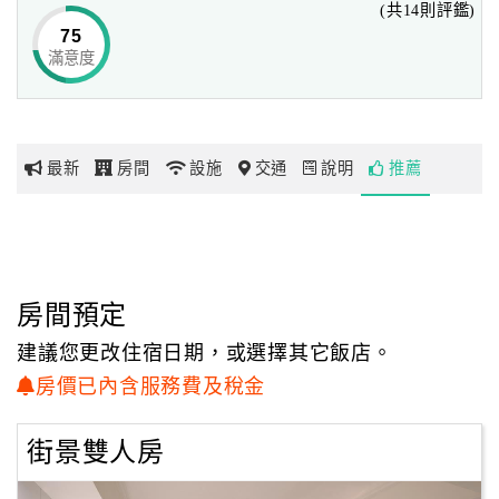
(共14則評鑑)
飯店外觀高貴氣派，進入大廳便能感受到我們對旅客的用心
75
與歡迎，
滿意度
網
由飯店人員溫柔地帶領著旅人們開啟日月潭之旅的序幕，讓
紅
您輕鬆自在地享受美好假期。
帶
你
提供四人房與雙人房，每間房間陽台皆能欣賞到日月潭風景
最新
房間
設施
交通
說明
推薦
玩
區不同面貌，
全湖景房讓人可在陽台俯瞰日月潭翠綠潭水被微風吹撫掀起
的緩緩波瀾；
玩
街景雙人房讓人在房間內也能感受到熱鬧的氛圍，
樂
半夜在陽台觀星時或許可以看到傳說中的白鹿經過唷！
地
房間預定
圖
我們提供著美味佳餚，
建議您更改住宿日期，或選擇其它飯店。
不論是傳統中式餐點或是西式早餐皆新鮮現做，更有著日月
顧
房價已內含服務費及稅金
潭當地邵族風味餐讓您選擇！
客
到日月潭旅行時「日月潭住宿．水沙連大飯店」絕對會是您
服
街景雙人房
最佳的住宿選擇！
務