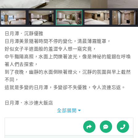
接
跟
飯
店
訂
日月潭．沉靜優雅
房
日月潭美景隨著時間不停的變化，清晨薄霧籠罩，
HOT
好似女子半遮面般的羞澀令人想一窺究竟，
中午豔陽高照，水面上閃爍著波光，像是神祕的龍銀在呼喚
著人們去探索，
特
到了夜晚，幽靜的水面倒映著燈火，沉靜的氛圍與早上截然
色
不同，
民
這就是多變的日月潭，多變卻不失優雅，令人流連忘返。
宿
日月潭．水沙連大飯店
座落於南投日月潭，面向湖畔，背靠群山，被大自然擁抱的
全部展開
全
環境令人心曠神怡，
球
望著湖面啜飲一杯咖啡，感受這股恬靜愜意！
租
車