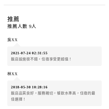
四、訂單異動
訂房者應於
入住前2日
（不含入住當日）提出申辦，如未
提出申辦不得異動訂單。
推薦
每筆訂單異動限定
乙
次，限原訂飯店，異動完成後不得
推薦人數
9
人
辦理取消退款。
訂單異動後，訂單費用總計大於原訂單費用總計時，訂
吳XX
房者應補足差額。（限原訂飯店）
訂單異動後，訂單費用總計小於原訂單費用總計時，訂
2021-07-24 02:31:55
房者不得要求退其差額。（限原訂飯店）
飯店設施很不錯，住宿享受更超值！
五、保留住宿權益(保留住房)
．訂房者因故辦理訂單異動，本飯店可接受
保留住宿金
林XX
額3個月
限原訂飯店），異動完成後不得辦理取消退款。
（提出申辦日為保留起算日）
2018-05-30 10:28:16
．訂房者使用「保留住宿金額」時，請注意！為避免飯
飯店品質良好，服務親切，餐飲水準高，住宿的最
店客滿，敬請及早計畫，如逾時未提出申辦，視同無條
佳選擇！
件放棄訂單（住宿權益）。 （限原訂飯店使用）
．每筆訂單異動限定乙次，限原訂飯店，異動完成後不