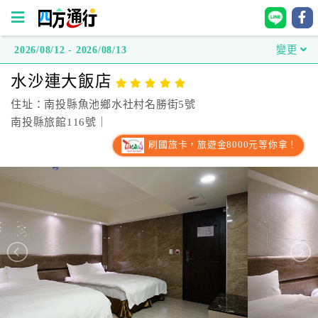
2026/08/12 - 2026/08/13
變更
四
水沙連大飯店
方
通
住址：南投縣魚池鄉水社村名勝街5號
行
南投縣旅館116號｜
訂
刷國旅卡，旅遊金8000元等你拿！
房
台
灣
訂
房
直