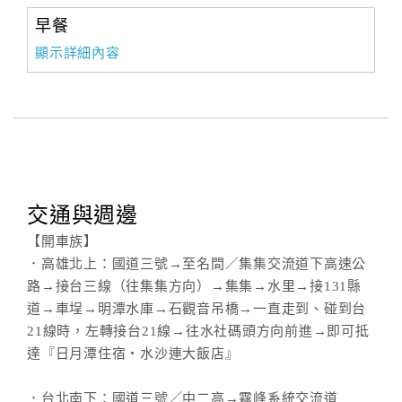
早餐
顯示詳細內容
交通與週邊
【開車族】
．高雄北上：國道三號→至名間／集集交流道下高速公
路→接台三線（往集集方向）→集集→水里→接131縣
道→車埕→明潭水庫→石觀音吊橋→一直走到、碰到台
21線時，左轉接台21線→往水社碼頭方向前進→即可抵
達『日月潭住宿‧水沙連大飯店』
．台北南下：國道三號／中二高→霧峰系統交流道