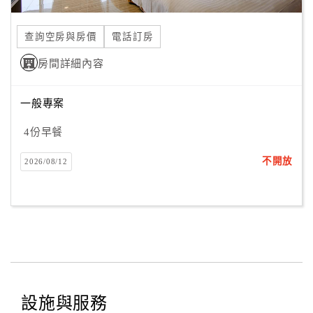
合
作
查詢空房與房價
電話訂房
提
房間詳細內容
案
一般專案
飯
店
4份早餐
合
不開放
2026/08/12
作
廠
商
合
作
設施與服務