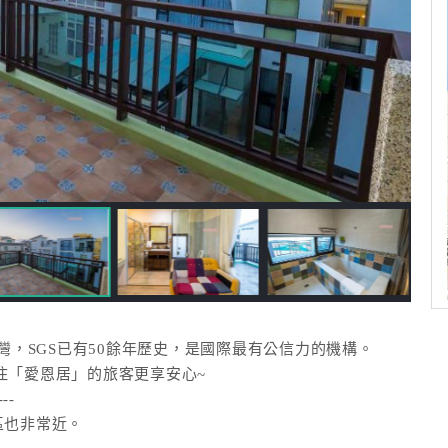
台灣，SGS已有50餘年歷史，是國際最有公信力的機構。
住「愛恩居」的旅客更享安心~
---
區也非常近。