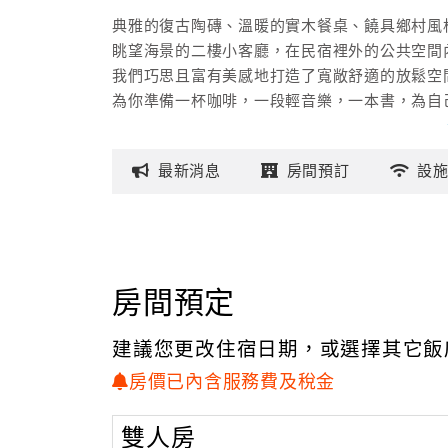
典雅的復古陶磚、溫暖的實木餐桌、饒具鄉村風
眺望海景的二樓小客廳，在民宿裡外的公共空間
我們巧思且富有美感地打造了寬敞舒適的放鬆空
為你準備一杯咖啡，一段輕音樂，一本書，為自
你可以選擇在室內享受鄉村風格擺飾的浪漫風情
最新
消息
房間
預訂
設
也可以到二樓室外陽台欣賞美麗的海景，沉浸在
清晨映入愛恩居的陽光，越來越有夏天的味道，
這就是我們靠近西衛海岸的幸福感，歡迎您也來
房間預定
建議您更改住宿日期，或選擇其它飯
房價已內含服務費及稅金
雙人房