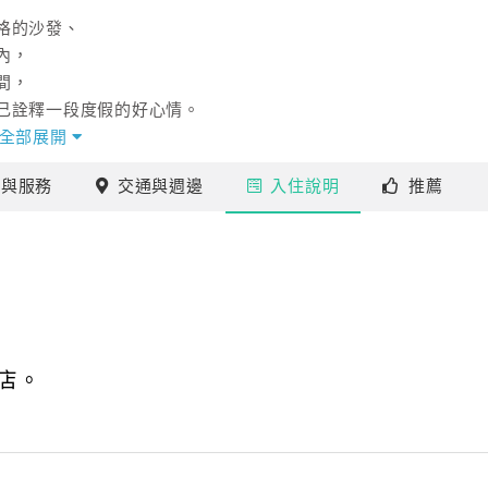
格的沙發、
內，
間，
己詮釋一段度假的好心情。
全部展開
，
施
與服務
交通
與週邊
入住
說明
推薦
澎湖海天一色的洗滌。
明亮的陽光與海水的味道，
吸一口澎湖夏天的陽光吧！
店。