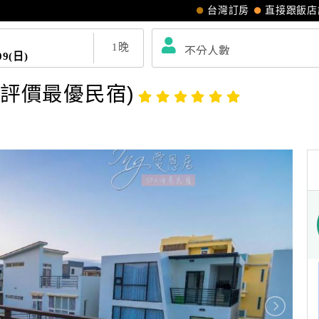
台灣訂房
直接跟飯店
1
晚
09(日)
湖評價最優民宿)