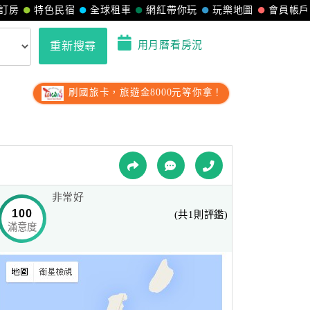
訂房
特色民宿
全球租車
網紅帶你玩
玩樂地圖
會員帳戶
用月曆看房況
重新搜尋
刷國旅卡，旅遊金8000元等你拿！
非常好
100
(共1則評鑑)
滿意度