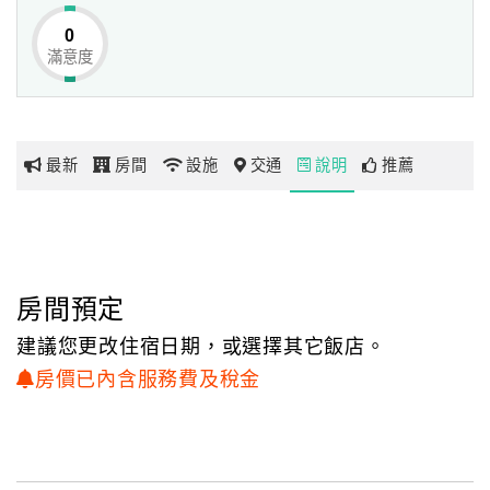
0
滿意度
網
紅
帶
你
最新
房間
設施
交通
說明
推薦
玩
玩
樂
地
房間預定
圖
建議您更改住宿日期，或選擇其它飯店。
顧
房價已內含服務費及稅金
客
服
務