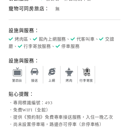
寵物可同房旅店：
無
客
服
聯
設施與服務：
絡
單
烤肉區、
館內上網服務、
代客叫車、
交誼
廳、
行李寄放服務、
停車服務
Line
設施與服務：
線
上
客
第四台
接送
上網
烤肉
行李寄放
服
貼心提醒：
．專用標識編號：493
紅
．免費WIFI（全館）
利
．提供《預約制》免費專車接送服務，入住一晚乙次
查
．尚未設置停車場，路邊亦可停車（非停車格）
詢