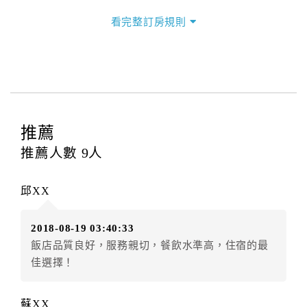
三、退房手續(Check out)
看完整訂房規則
本飯店退房時間(Check-out)為 （
11：00前
），訂房者
與飯店之其他交易﹝如續住、加床、餐費、小費、電話
費...等﹞所發生之費用，必須與飯店現場結清。
四、訂單異動
訂房者應於
入住前8日
（不含入住當日）提出申辦，如未
提出申辦不得異動訂單。
推薦
每筆訂單異動限定
乙
次，限原訂飯店，異動完成後不得
推薦人數
9
人
辦理取消退款。
訂單異動後，訂單費用總計大於原訂單費用總計時，訂
邱XX
房者應補足差額。（限原訂飯店）
訂單異動後，訂單費用總計小於原訂單費用總計時，訂
2018-08-19 03:40:33
房者不得要求退其差額。（限原訂飯店）
飯店品質良好，服務親切，餐飲水準高，住宿的最
五、保留住宿權益(保留住房)
佳選擇！
．訂房者因故辦理訂單異動，本飯店可接受
保留住宿金
額6個月
限原訂飯店），異動完成後不得辦理取消退款。
蘇XX