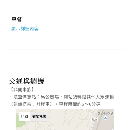
訂
早餐
房
顯示詳細內容
Q&A
國
旅
卡
訂
交通與週邊
房
【非開車族】
．航空停靠站：馬公機場，到站須轉搭其他大眾運輸
請
（建議搭乘：計程車），車程時間約5～6分鐘
款
收
據