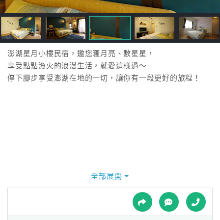
接
跟
飯
店
訂
澎湖星月小樓民宿，邀您曬月亮、數星星，
房
享受點點漁火的浪漫生活，就愛這樣過～
HOT
停下腳步享受澎湖在地的一切，讓你有一段更好的旅程！
特
色
民
宿
全部展開
全
球
租
車