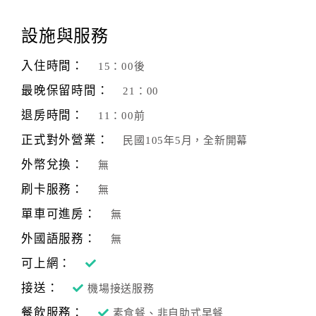
顧
設施與服務
客
滿
入住時間：
15：00後
意
最晚保留時間：
21：00
度
退房時間：
11：00前
正式對外營業：
民國105年5月，全新開幕
訂
單
外幣兌換：
無
管
刷卡服務：
無
理
單車可進房：
無
外國語服務：
無
會
員
可上網：
帳
接送：
機場接送服務
戶
餐飲服務：
素食餐、非自助式早餐