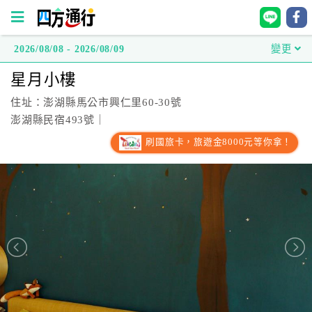
2026/08/08 - 2026/08/09
變更
四
星月小樓
方
通
住址：澎湖縣馬公市興仁里60-30號
行
澎湖縣民宿493號｜
訂
刷國旅卡，旅遊金8000元等你拿！
房
台
灣
訂
房
直