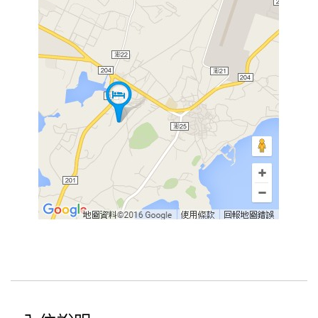
合
作
提
案
飯
店
合
作
廠
商
合
作