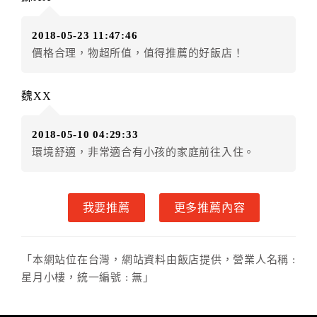
（提出申辦日為保留起算日）
．訂房者使用「保留住宿金額」時，請注意！為避免飯
2018-05-23 11:47:46
店客滿，敬請及早計畫，如逾時未提出申辦，視同無條
價格合理，物超所值，值得推薦的好飯店！
件放棄訂單（住宿權益）。 （限原訂飯店使用）
．每筆訂單異動限定乙次，限原訂飯店，異動完成後不
得辦理取消退款。
魏XX
．訂單異動後，訂單費用總計大於原訂單費用總計時，
訂房者應補足差額。 限原訂飯店
2018-05-10 04:29:33
．訂單異動後，訂單費用總計小於原訂單費用總計時，
環境舒適，非常適合有小孩的家庭前往入住。
訂房者不得要求退其差額。限原訂飯店
六、取消訂單
我要推薦
更多推薦內容
訂房者因故取消訂單辦理退款，依下列標準申辦：
◎住房日14天前辦理者，訂單費用扣除總計0%為手續費
◎住房日7天前辦理者，訂單費用扣除總計25%為手續費
「本網站位在台灣，網站資料由飯店提供，營業人名稱 :
◎住房日4天前辦理者，訂單費用扣除總計40%為手續費
星月小樓，統一編號 : 無」
◎住房日1天前辦理者，訂單費用扣除總計60%為手續費
◎住房日當日辦理者，訂單費用扣除總計100%為手續費
◎住房日當日不得辦理。