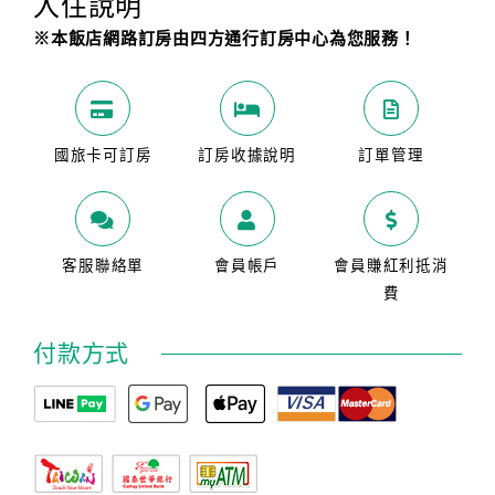
入住說明
旅
伴
※本飯店網路訂房由四方通行訂房中心為您服務！
計
劃
國旅卡可訂房
訂房收據說明
訂單管理
商
品
宣
傳
客服聯絡單
會員帳戶
會員賺紅利抵消
費
付款方式