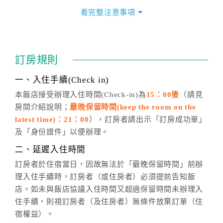
價」之當日價格為標準。
看完整注意事項
四、訂單異動
訂房成功後，訂房者如需異動內容，須於住房前在四方
通行「客服聯絡單」提出申辦，四方通行
恕不接受以電
訂房規則
話方式異動
訂單。
※非客服時間之申辦異動，皆為次日計算及辦理。
一、入住手續(Check in)
五、客服時間
本飯店接受辦理入住時間(Check-in)為
15：00後
（請見
房間介紹說明；
最晚保留時間(keep the room on the
週一至週日，上午9:00～晚上6:00
latest time)：21：00
），訂房者請出示「訂房成功單」
六、聯絡方式
及「身份證件」以便辦理。
週一至週日：
客服聯絡單
、
LINE@
、電話：
二、延遲入住時間
(07)9682715 。
訂房者於住宿當日，因故無法於「最晚保留時間」前辦
理入住手續時，訂房者（或住房者）必須提前告知飯
店。如未與飯店協議入住時間又超過保留時間未辦理入
住手續，則視訂房者（及住房者）無條件放棄訂單（住
宿權益）。