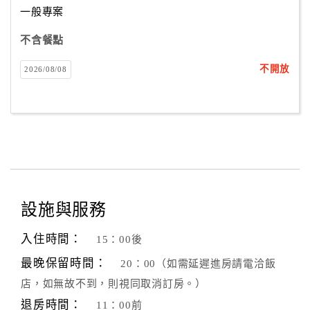
一般專案
不含餐點
訂
房
不開放
2026/08/08
Q&A
國
旅
卡
訂
房
設施與服務
入住時間：
15：00後
請
款
最晚保留時間：
20：00（如需延遲進房請電洽飯
收
店，如無故不到，則視同取消訂房。）
據
退房時間：
11：00前