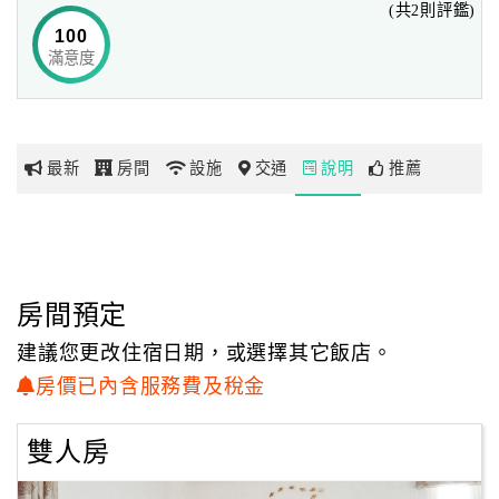
(共2則評鑑)
100
滿意度
網
紅
帶
你
最新
房間
設施
交通
說明
推薦
玩
玩
樂
地
房間預定
圖
建議您更改住宿日期，或選擇其它飯店。
顧
房價已內含服務費及稅金
客
服
雙人房
務