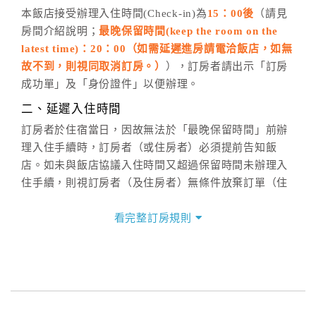
五、客服時間
本飯店接受辦理入住時間(Check-in)為
15：00後
（請見
房間介紹說明；
最晚保留時間(keep the room on the
週一至週日，上午9:00～晚上6:00
latest time)：20：00（如需延遲進房請電洽飯店，如無
六、聯絡方式
故不到，則視同取消訂房。）
），訂房者請出示「訂房
週一至週日：
客服聯絡單
、
LINE@
、電話：
成功單」及「身份證件」以便辦理。
(07)9682715 。
二、延遲入住時間
訂房者於住宿當日，因故無法於「最晚保留時間」前辦
理入住手續時，訂房者（或住房者）必須提前告知飯
店。如未與飯店協議入住時間又超過保留時間未辦理入
住手續，則視訂房者（及住房者）無條件放棄訂單（住
宿權益）。
看完整訂房規則
三、退房手續(Check out)
本飯店退房時間(Check-out)為 （
11：00前
），訂房者
與飯店之其他交易﹝如續住、加床、餐費、小費、電話
費...等﹞所發生之費用，必須與飯店現場結清。
四、訂單異動