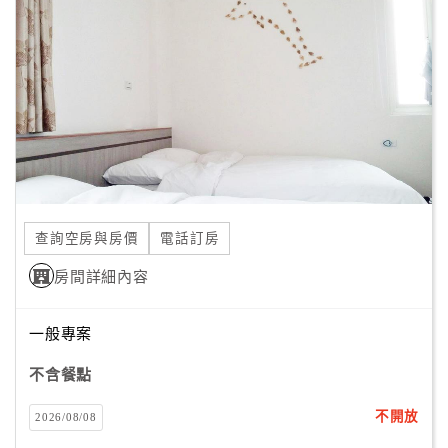
顧
客
滿
意
度
訂
單
查詢空房與房價
電話訂房
管
理
房間詳細內容
一般專案
會
員
不含餐點
帳
戶
不開放
2026/08/08