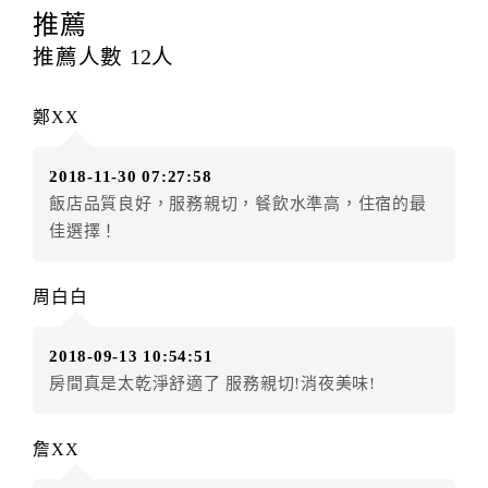
訂房者應於
入住前6日
（不含入住當日）提出申辦，如未
推薦
提出申辦不得異動訂單。
推薦人數
12
人
每筆訂單異動限定
乙
次，限原訂飯店，異動完成後不得
辦理取消退款。
鄭XX
訂單異動後，訂單費用總計大於原訂單費用總計時，訂
房者應補足差額。（限原訂飯店）
2018-11-30 07:27:58
訂單異動後，訂單費用總計小於原訂單費用總計時，訂
飯店品質良好，服務親切，餐飲水準高，住宿的最
房者不得要求退其差額。（限原訂飯店）
佳選擇！
五、保留住宿權益(保留住房)
．訂房者因故辦理訂單異動，本飯店可接受
保留住宿金
周白白
額3個月
限原訂飯店），異動完成後不得辦理取消退款。
（提出申辦日為保留起算日）
2018-09-13 10:54:51
．訂房者使用「保留住宿金額」時，請注意！為避免飯
房間真是太乾淨舒適了 服務親切!消夜美味!
店客滿，敬請及早計畫，如逾時未提出申辦，視同無條
件放棄訂單（住宿權益）。 （限原訂飯店使用）
．每筆訂單異動限定乙次，限原訂飯店，異動完成後不
詹XX
得辦理取消退款。