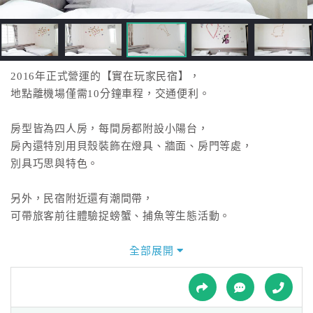
接
跟
飯
店
訂
2016年正式營運的【實在玩家民宿】，
房
地點離機場僅需10分鐘車程，交通便利。
HOT
房型皆為四人房，每間房都附設小陽台，
房內還特別用貝殼裝飾在燈具、牆面、房門等處，
特
別具巧思與特色。
色
民
另外，民宿附近還有潮間帶，
宿
可帶旅客前往體驗捉螃蟹、捕魚等生態活動。
全部展開
全
球
租
車