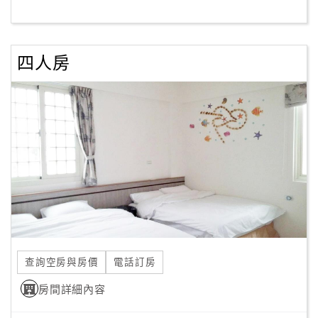
客
服
四人房
聯
絡
單
Line
線
上
客
服
查詢空房與房價
電話訂房
紅
利
房間詳細內容
查
詢