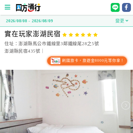
2026/08/08 - 2026/08/09
變更
四
實在玩家澎湖民宿
方
通
住址：澎湖縣馬公市鐵線里3鄰鐵線尾28之5號
行
澎湖縣民宿435號｜
訂
刷國旅卡，旅遊金8000元等你拿！
房
台
灣
訂
房
直