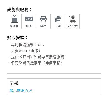
旅
伴
設施與服務：
計
劃
第四台
刷卡
接送
上網
行李寄放
商
貼心提醒：
品
．專用標識編號：435
宣
．免費WIFI（全館）
傳
．提供《來回》免費專車接送服務
．備有免費路邊停車（非停車格）
早餐
顯示詳細內容