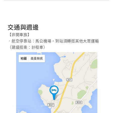
交通與週邊
【非開車族】
．航空停靠站：馬公機場，到站須轉搭其他大眾運輸
（建議搭乘：計程車）