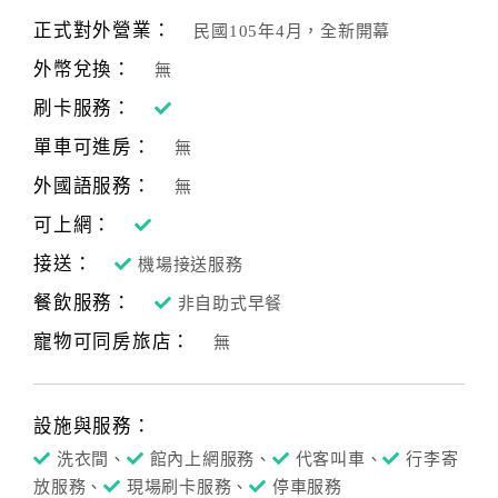
合
正式對外營業：
民國105年4月，全新開幕
作
外幣兌換：
無
提
案
刷卡服務：
單車可進房：
無
飯
外國語服務：
無
店
可上網：
合
接送：
作
機場接送服務
餐飲服務：
非自助式早餐
寵物可同房旅店：
廠
無
商
合
作
設施與服務：
洗衣間、
館內上網服務、
代客叫車、
行李寄
放服務、
現場刷卡服務、
停車服務