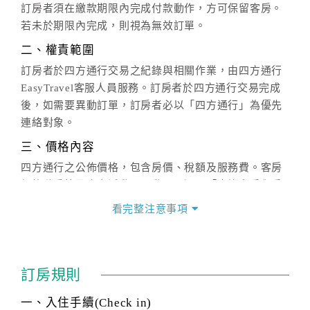
訂房者須在繳款期限內完成付款動作，方可保留客房。
若未於期限內完成，則視為無效訂單。
二、權責範圍
訂房者於四方通行交易之紀錄與相關作業，由四方通行
EasyTravel客服人員服務。訂房者於四方通行交易完成
後，如需要異動訂單，訂房者必以「四方通行」為優先
連絡對象。
三、價格內容
四方通行之公佈價格，包含房價、稅額及服務費。客房
價格隨季節及人文活動而異動，以選項「查詢空房與房
價」之當日價格為標準。
看完整注意事項
四、訂單異動
訂房成功後，訂房者如需異動內容，須於住房前在四方
通行「客服聯絡單」提出申辦，四方通行
恕不接受以電
訂房規則
話方式異動
訂單。
※非客服時間之申辦異動，皆為次日計算及辦理。
一、入住手續(Check in)