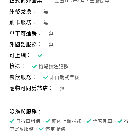
正式對外營業：
民國105年4月，全新開幕
合
外幣兌換：
無
作
提
刷卡服務：
無
案
單車可進房：
無
外國語服務：
無
飯
可上網：
店
接送：
合
機場接送服務
作
餐飲服務：
非自助式早餐
寵物可同房旅店：
無
廠
商
合
設施與服務：
作
自行車租借、
館內上網服務、
代客叫車、
行
李寄放服務、
停車服務