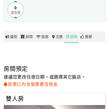
「澎湖住宿．賽蒙特民宿」也有提供包棟服務，即便是員工
0
旅遊或畢業小旅行皆能夠滿足您的需求！
滿意度
網
紅
「澎湖住宿．賽蒙特民宿」是個愛作夢愛幻想的民宿，總幻
帶
想著能成為阿姆斯特丹，迎向月球，
你
走向星空，喜愛科幻片蒐藏太空戰士，希望能打造出太空科
最新
房間
設施
交通
說明
推薦
玩
幻的飄渺場景，讓旅人放鬆自我，
遠離煩惱，跟著「澎湖住宿－賽蒙特民宿」一起來趟澎湖冒
險旅程！
玩
樂
地
房間預定
圖
建議您更改住宿日期，或選擇其它飯店。
顧
房價已內含服務費及稅金
客
服
雙人房
務