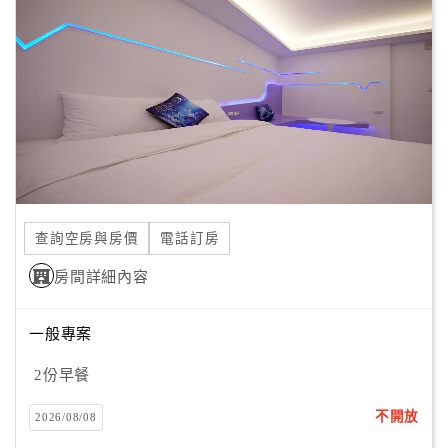
顧
客
滿
意
度
訂
單
查詢空房與房價
電話訂房
管
理
房間詳細內容
一般專案
會
員
2份早餐
帳
戶
不開放
2026/08/08