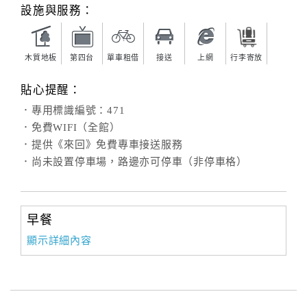
旅
設施與服務：
伴
計
劃
木質地板
第四台
單車租借
接送
上網
行李寄放
貼心提醒：
商
．專用標識編號：471
品
．免費WIFI（全館）
宣
．提供《來回》免費專車接送服務
傳
．尚未設置停車場，路邊亦可停車（非停車格）
早餐
顯示詳細內容