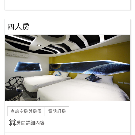
客
服
四人房
聯
絡
單
Line
線
上
客
服
查詢空房與房價
電話訂房
紅
利
房間詳細內容
查
詢