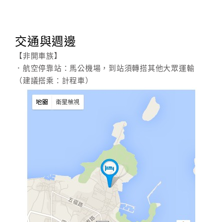
交通與週邊
【非開車族】
．航空停靠站：馬公機場，到站須轉搭其他大眾運輸
（建議搭乘：計程車）