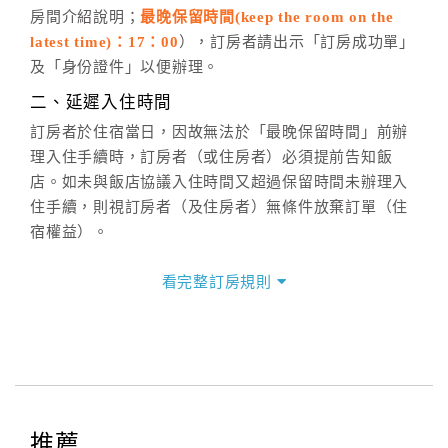
房間介紹說明；
最晚保留時間(keep the room on the
週一至週日，上午9:00～晚上6:00
latest time)：17：00
），訂房者請出示「訂房成功單」
六、聯絡方式
及「身份證件」以便辦理。
週一至週日：
客服聯絡單
、
LINE@
、電話：
二、延遲入住時間
(07)9682715 。
訂房者於住宿當日，因故無法於「最晚保留時間」前辦
理入住手續時，訂房者（或住房者）必須提前告知飯
店。如未與飯店協議入住時間又超過保留時間未辦理入
住手續，則視訂房者（及住房者）無條件放棄訂單（住
宿權益）。
三、退房手續(Check out)
看完整訂房規則
本飯店退房時間(Check-out)為 （
10：00前
），訂房者
與飯店之其他交易﹝如續住、加床、餐費、小費、電話
費...等﹞所發生之費用，必須與飯店現場結清。
四、訂單異動
訂房者應於
入住前8日
（不含入住當日）提出申辦，如未
提出申辦不得異動訂單。
推薦