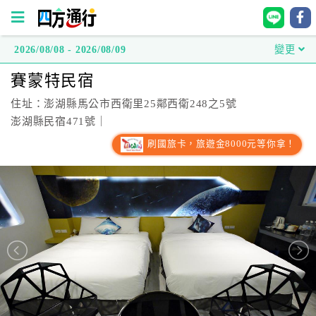
2026/08/08 - 2026/08/09
變更
四
賽蒙特民宿
方
通
住址：澎湖縣馬公市西衛里25鄰西衛248之5號
行
澎湖縣民宿471號｜
訂
刷國旅卡，旅遊金8000元等你拿！
房
台
灣
訂
房
直