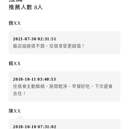
每筆訂單異動限定
乙
次，限原訂飯店，異動完成後不得
推薦人數
8
人
辦理取消退款。
訂單異動後，訂單費用總計大於原訂單費用總計時，訂
魏XX
房者應補足差額。（限原訂飯店）
訂單異動後，訂單費用總計小於原訂單費用總計時，訂
2021-07-30 02:31:51
房者不得要求退其差額。（限原訂飯店）
飯店設施很不錯，住宿享受更超值！
五、保留住宿權益(保留住房)
．訂房者因故辦理訂單異動，本飯店可接受
保留住宿金
賴XX
額3個月
限原訂飯店），異動完成後不得辦理取消退款。
（提出申辦日為保留起算日）
2018-10-11 03:40:53
．訂房者使用「保留住宿金額」時，請注意！為避免飯
住宿會主動聯絡，房間乾淨、早餐好吃，下次還會
店客滿，敬請及早計畫，如逾時未提出申辦，視同無條
去住！
件放棄訂單（住宿權益）。 （限原訂飯店使用）
．每筆訂單異動限定乙次，限原訂飯店，異動完成後不
得辦理取消退款。
陳XX
．訂單異動後，訂單費用總計大於原訂單費用總計時，
訂房者應補足差額。 限原訂飯店
2018-10-10 07:31:02