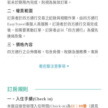
若未於期限內完成，則視為無效訂單。
二、權責範圍
訂房者於四方通行交易之紀錄與相關作業，由四方通行
EasyTravel客服人員服務。訂房者於四方通行交易完成
後，如需要異動訂單，訂房者必以「四方通行」為優先
連絡對象。
三、價格內容
四方通行之公佈價格，包含房價、稅額及服務費。客房
價格隨季節及人文活動而異動，以選項「查詢空房與房
價」之當日價格為標準。
看完整注意事項
四、訂單異動
訂房成功後，訂房者如需異動內容，須於住房前在四方
通行「客服聯絡單」提出申辦，四方通行
恕不接受以電
訂房規則
話方式異動
訂單。
※非客服時間之申辦異動，皆為次日計算及辦理。
一、入住手續(Check in)
五、客服時間
本飯店接受辦理入住時間(Check-in)為
15：00後
（請見