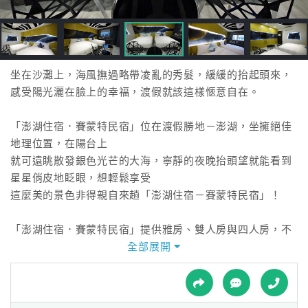
接
跟
飯
店
訂
坐在沙灘上，海風撫過略帶凌亂的秀髮，緩緩的抬起頭來，
房
感受陽光灑在臉上的幸福，渡假就該這樣愜意自在。
HOT
「澎湖住宿．賽蒙特民宿」位在渡假勝地－澎湖，坐擁絕佳
地理位置，在陽台上
特
就可遠眺散發銀色光芒的大海，寧靜的夜晚抬頭望就能看到
色
星星俏皮地眨眼，想輕鬆享受
民
這麼美的景色非得親自來趟「澎湖住宿－賽蒙特民宿」！
宿
「澎湖住宿．賽蒙特民宿」提供雅房、雙人房與四人房，不
論是單身出門散心、情侶甜蜜出遊、
全部展開
全
好友歡樂旅行以及家庭天倫之旅都能挑選到適合的房型入
球
住。
租
車