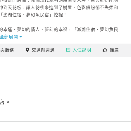
不得離開房間；充滿現代風格的時尚雙人房，黑與紅搭配讓
伸到天花板，讓人彷彿來進到了樹屋，色彩繽紛郤不失柔和
澎湖住宿‧夢幻魚民宿」挖掘 !
的幸運、夢幻的情人、夢幻的幸福，「澎湖住宿‧夢幻魚民
福，「澎湖住宿‧夢幻魚民宿」在澎湖灣等你來尋夢。
全部展開
施
與服務
交通
與週邊
入住
說明
推薦
店。