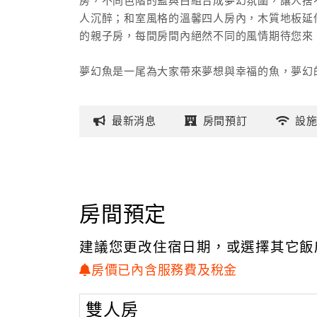
房，不同色階的藍與白組合成夢幻氛圍，讓人捨
人沉醉；和室風格的溫馨四人房內，木質地板延
的親子房，每間房間內絕然不同的風情期待您來「
夢幻魚是一尾為大家帶來夢想與幸福的魚，夢幻
宿」希望旅人們在渡假期間能夠更靠近夢想與幸
最新
消息
房間
預訂
設
房間預定
建議您更改住宿日期，或選擇其它飯
房價已內含服務費及稅金
雙人房