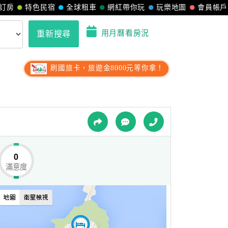
訂房
特色民宿
全球租車
網紅帶你玩
玩樂地圖
會員帳戶
用月曆看房況
重新搜尋
刷國旅卡，旅遊金8000元等你拿！
0
滿意度