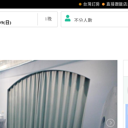
台灣訂房
直接跟飯店
1
晚
09(日)