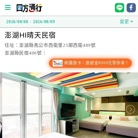
2026/08/08 - 2026/08/09
變更
四
澎湖HI晴天民宿
方
通
住址：澎湖縣馬公市西衛里25鄰西衛489號
行
澎湖縣民宿406號｜
訂
刷國旅卡，旅遊金8000元等你拿！
房
台
灣
訂
房
直