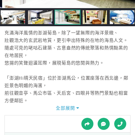
接
跟
飯
店
訂
充滿海洋風情的澎湖菊島，除了一望無際的海洋景緻、
房
壯觀浩大的玄武岩地質，更引申出特殊的在地的海島人文。
HOT
隨處可見的咾咕石建築、古意盎然的傳統聚落和熱情黝黑的
在地居民，
悠揚的笑聲迴盪耳際，展現菊島的悠閒與熱力。
特
色
「澎湖Hi晴天民宿」位於澎湖馬公，位置座落在西北邊，鄰
民
近景色明媚的海濱，
宿
前往觀音亭、馬公市區、天后宮、四眼井等熱門景點也相當
方便鄰近。
不但擁有便捷的交通優勢，更享有單純、寧靜而樸實的鄉野
全部展開
全
環境，
球
旅人們想要一次擁有兩種住宿需求，選這裡就對了！
租
車