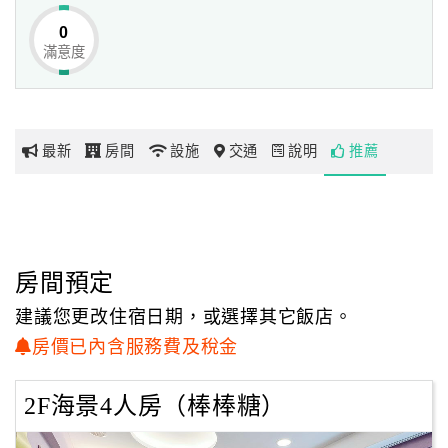
「澎湖Hi晴天民宿」以甜點為房型命名，讓人還沒進房就感
0
受到濃濃的甜蜜，
滿意度
網
寬敞的客房空間以雅緻佈景和別緻裝潢交互輝映，每個房間
紅
都有著不同的主題造景，
帶
繽紛的亮麗色彩更是醒目一絕！不論是單色漸層或是彩色拼
你
貼都各有風味，
最新
房間
設施
交通
說明
推薦
玩
搭配寬敞的格局和完善的設備，令人深深感受到舒適宜居的
悠閒氣息。
玩
樂
地
房間預定
圖
建議您更改住宿日期，或選擇其它飯店。
顧
房價已內含服務費及稅金
客
服
2F海景4人房（棒棒糖）
務