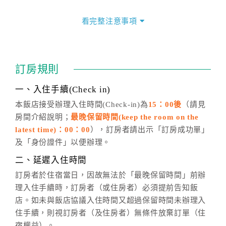
價格隨季節及人文活動而異動，以選項「查詢空房與房
價」之當日價格為標準。
看完整注意事項
四、訂單異動
訂房成功後，訂房者如需異動內容，須於住房前在四方
通行「客服聯絡單」提出申辦，四方通行
恕不接受以電
訂房規則
話方式異動
訂單。
※非客服時間之申辦異動，皆為次日計算及辦理。
一、入住手續(Check in)
五、客服時間
本飯店接受辦理入住時間(Check-in)為
15：00後
（請見
房間介紹說明；
最晚保留時間(keep the room on the
週一至週日，上午9:00～晚上6:00
latest time)：00：00
），訂房者請出示「訂房成功單」
六、聯絡方式
及「身份證件」以便辦理。
週一至週日：
客服聯絡單
、
LINE@
、電話：
二、延遲入住時間
(07)9682715 。
訂房者於住宿當日，因故無法於「最晚保留時間」前辦
理入住手續時，訂房者（或住房者）必須提前告知飯
店。如未與飯店協議入住時間又超過保留時間未辦理入
住手續，則視訂房者（及住房者）無條件放棄訂單（住
宿權益）。