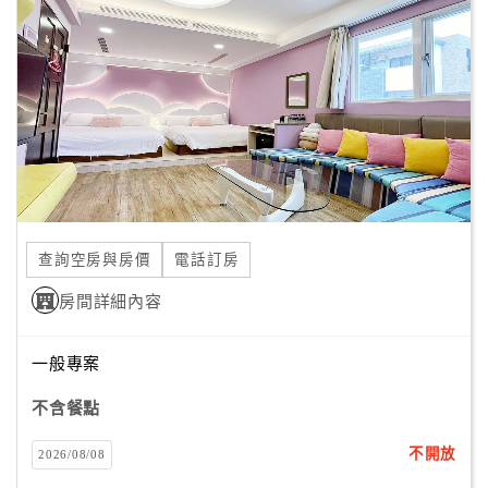
顧
客
滿
意
度
訂
單
查詢空房與房價
電話訂房
管
理
房間詳細內容
一般專案
會
員
不含餐點
帳
戶
不開放
2026/08/08