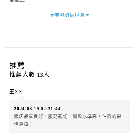
三、退房手續(Check out)
看完整訂房規則
本飯店退房時間(Check-out)為 （
10：00前
），訂房者
與飯店之其他交易﹝如續住、加床、餐費、小費、電話
費...等﹞所發生之費用，必須與飯店現場結清。
四、訂單異動
訂房者應於
入住前6日
（不含入住當日）提出申辦，如未
提出申辦不得異動訂單。
推薦
每筆訂單異動限定
乙
次，限原訂飯店，異動完成後不得
推薦人數
13
人
辦理取消退款。
訂單異動後，訂單費用總計大於原訂單費用總計時，訂
王XX
房者應補足差額。（限原訂飯店）
訂單異動後，訂單費用總計小於原訂單費用總計時，訂
2024-08-19 02:31:44
房者不得要求退其差額。（限原訂飯店）
飯店品質良好，服務親切，餐飲水準高，住宿的最
五、保留住宿權益(保留住房)
佳選擇！
．訂房者因故辦理訂單異動，本飯店可接受
保留住宿金
額6個月
限原訂飯店），異動完成後不得辦理取消退款。