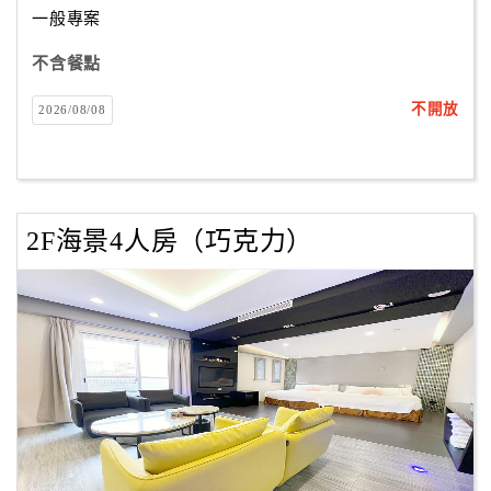
一般專案
不含餐點
訂
房
不開放
2026/08/08
Q&A
國
旅
2F海景4人房（巧克力）
卡
訂
房
請
款
收
據