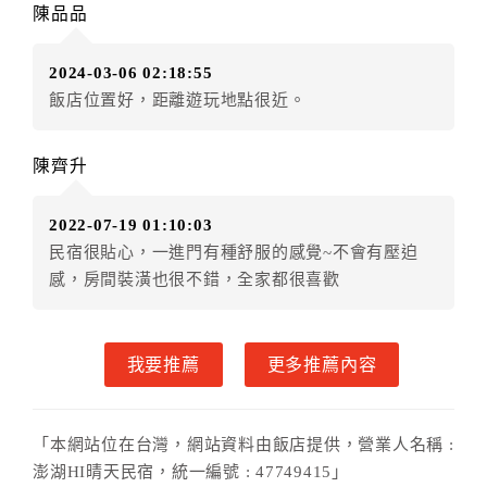
陳品品
（提出申辦日為保留起算日）
．訂房者使用「保留住宿金額」時，請注意！為避免飯
2024-03-06 02:18:55
店客滿，敬請及早計畫，如逾時未提出申辦，視同無條
飯店位置好，距離遊玩地點很近。
件放棄訂單（住宿權益）。 （限原訂飯店使用）
．每筆訂單異動限定乙次，限原訂飯店，異動完成後不
得辦理取消退款。
陳齊升
．訂單異動後，訂單費用總計大於原訂單費用總計時，
訂房者應補足差額。 限原訂飯店
2022-07-19 01:10:03
．訂單異動後，訂單費用總計小於原訂單費用總計時，
民宿很貼心，一進門有種舒服的感覺~不會有壓迫
訂房者不得要求退其差額。限原訂飯店
感，房間裝潢也很不錯，全家都很喜歡
六、取消訂單
訂房者因故取消訂單辦理退款，依下列標準申辦：
我要推薦
更多推薦內容
◎住房日7天前辦理者，訂單費用扣除總計0%為手續費
◎住房日4天前辦理者，訂單費用扣除總計60%為手續費
◎住房日1天前辦理者，訂單費用扣除總計100%為手續
「本網站位在台灣，網站資料由飯店提供，營業人名稱 :
費
澎湖HI晴天民宿，統一編號 : 47749415」
◎住房日當日辦理者，訂單費用扣除總計100%為手續費