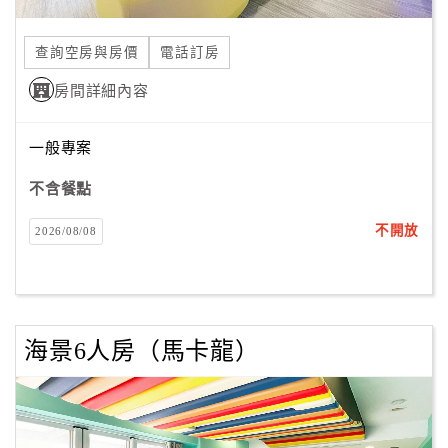
合
作
查詢空房與房價
電話訂房
提
房間詳細內容
案
一般專案
飯
店
不含餐點
合
不開放
2026/08/08
作
廠
商
海景6人房（馬卡龍）
合
作