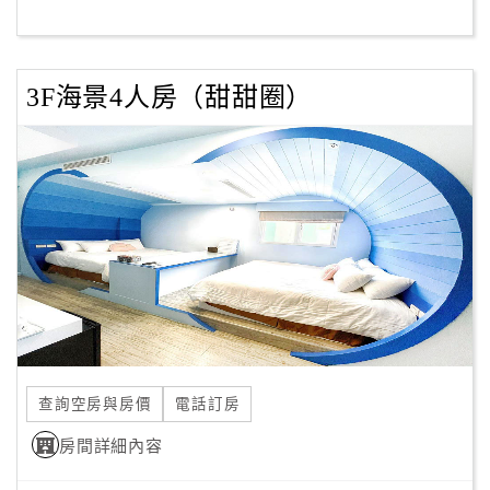
客
服
3F海景4人房（甜甜圈）
聯
絡
單
Line
線
上
客
服
查詢空房與房價
電話訂房
紅
利
房間詳細內容
查
詢