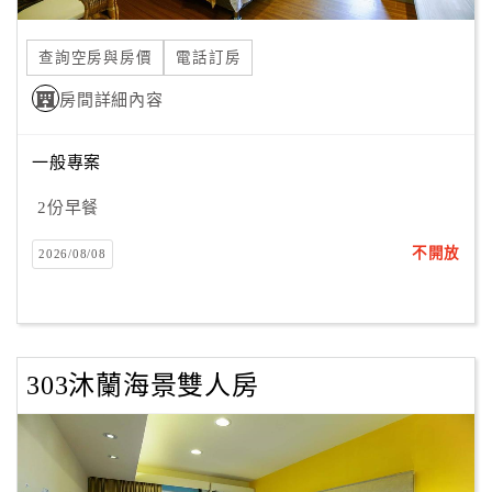
合
作
查詢空房與房價
電話訂房
提
房間詳細內容
案
一般專案
飯
店
2份早餐
合
不開放
2026/08/08
作
廠
商
303沐蘭海景雙人房
合
作