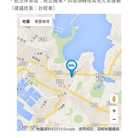
．航空停靠站：馬公機場，到站須轉搭其他大眾運輸
（建議搭乘：計程車）