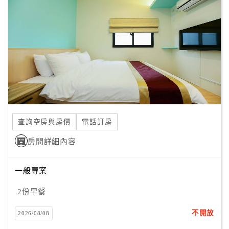
顧
客
滿
意
度
訂
單
查詢空房與房價
電話訂房
管
理
房間詳細內容
一般專案
會
員
2份早餐
帳
戶
不開放
2026/08/08