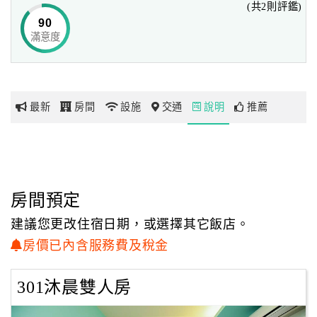
(共2則評鑑)
淡色系牆面與柔軟的床鋪使人疲憊一掃而空，
90
房間內觀景窗向外望去即為晴空萬里的美景，
滿意度
網
在海景房內更可欣賞一望無垠的碧海藍天，
紅
我們提供著優質住宿環境與貼心熱情的服務，
帶
希望來到澎湖旅行的旅人都能夠開心享受悠閒假期！
你
最新
房間
設施
交通
說明
推薦
玩
玩
樂
地
房間預定
圖
建議您更改住宿日期，或選擇其它飯店。
顧
房價已內含服務費及稅金
客
服
301沐晨雙人房
務