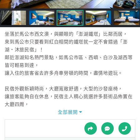
接
跟
飯
店
訂
坐落於馬公市西文澳，與顯眼的「澎湖鐵塔」比鄰而居，
房
來到馬公市只要看到紅白相間的鐵塔就一定不會錯過「澎
HOT
湖‧沐旅民宿」！
鄰近澎湖知名熱門景點，如馬公市區、西嶼、白沙及湖西等
皆可輕易到達，
特
讓入住的旅客省去許多舟車勞頓的時間，盡情地遊玩。
色
民
民宿外觀新穎時尚，大廳寬敞舒適，大型的沙發座椅，
宿
讓旅客能夠自在休息，民宿主人精心挑選許多藝術品佈置在
大廳四周，
打造出時尚休閒的氛圍，光是大廳就令人流連忘返。
全部展開
全
球
提供雙人與四人房型，每間房型皆以旅客舒適為最大目標，
租
車
溫馨舒適的擺設讓人放鬆，木質地板透露出溫暖的氣息，