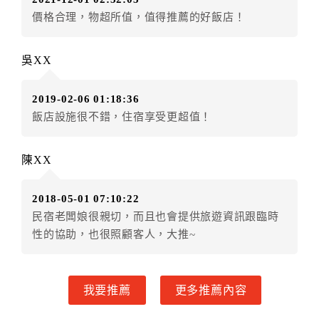
房者不得要求退其差額。（限原訂飯店）
價格合理，物超所值，值得推薦的好飯店！
五、保留住宿權益(保留住房)
．訂房者因故辦理訂單異動，本飯店可接受
保留住宿金
吳XX
額3個月
限原訂飯店），異動完成後不得辦理取消退款。
（提出申辦日為保留起算日）
2019-02-06 01:18:36
．訂房者使用「保留住宿金額」時，請注意！為避免飯
飯店設施很不錯，住宿享受更超值！
店客滿，敬請及早計畫，如逾時未提出申辦，視同無條
件放棄訂單（住宿權益）。 （限原訂飯店使用）
．每筆訂單異動限定乙次，限原訂飯店，異動完成後不
陳XX
得辦理取消退款。
．訂單異動後，訂單費用總計大於原訂單費用總計時，
2018-05-01 07:10:22
訂房者應補足差額。 限原訂飯店
民宿老闆娘很親切，而且也會提供旅遊資訊跟臨時
．訂單異動後，訂單費用總計小於原訂單費用總計時，
性的協助，也很照顧客人，大推~
訂房者不得要求退其差額。限原訂飯店
六、取消訂單
我要推薦
更多推薦內容
訂房者因故取消訂單辦理退款，依下列標準申辦：
◎住房日14天前辦理者，訂單費用扣除總計0%為手續費