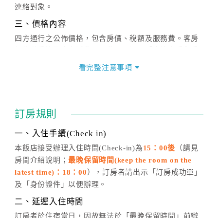
連絡對象。
三、價格內容
四方通行之公佈價格，包含房價、稅額及服務費。客房
價格隨季節及人文活動而異動，以選項「查詢空房與房
價」之當日價格為標準。
看完整注意事項
四、訂單異動
訂房成功後，訂房者如需異動內容，須於住房前在四方
通行「客服聯絡單」提出申辦，四方通行
恕不接受以電
訂房規則
話方式異動
訂單。
※非客服時間之申辦異動，皆為次日計算及辦理。
一、入住手續(Check in)
五、客服時間
本飯店接受辦理入住時間(Check-in)為
15：00後
（請見
房間介紹說明；
最晚保留時間(keep the room on the
週一至週日，上午9:00～晚上6:00
latest time)：18：00
），訂房者請出示「訂房成功單」
六、聯絡方式
及「身份證件」以便辦理。
週一至週日：
客服聯絡單
、
LINE@
、電話：
二、延遲入住時間
(07)9682715 。
訂房者於住宿當日，因故無法於「最晚保留時間」前辦