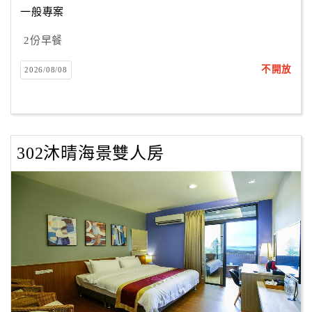
一般專案
2份早餐
訂
房
不開放
2026/08/08
Q&A
國
旅
302沐晴海景雙人房
卡
訂
房
請
款
收
據