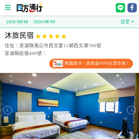
2026/08/08 - 2026/08/09
變更
四
沐旅民宿
方
通
住址：澎湖縣馬公市西文里11鄰西文澳700號
行
澎湖縣民宿409號｜
訂
刷國旅卡，旅遊金8000元等你拿！
房
台
灣
訂
房
直