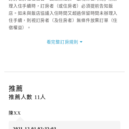
理入住手續時，訂房者（或住房者）必須提前告知飯
店。如未與飯店協議入住時間又超過保留時間未辦理入
住手續，則視訂房者（及住房者）無條件放棄訂單（住
宿權益）。
三、退房手續(Check out)
看完整訂房規則
本飯店退房時間(Check-out)為 （
11：00前
），訂房者
與飯店之其他交易﹝如續住、加床、餐費、小費、電話
費...等﹞所發生之費用，必須與飯店現場結清。
四、訂單異動
訂房者應於
入住前8日
（不含入住當日）提出申辦，如未
提出申辦不得異動訂單。
推薦
每筆訂單異動限定
乙
次，限原訂飯店，異動完成後不得
推薦人數
11
人
辦理取消退款。
訂單異動後，訂單費用總計大於原訂單費用總計時，訂
陳XX
房者應補足差額。（限原訂飯店）
訂單異動後，訂單費用總計小於原訂單費用總計時，訂
2021-12-01 02:32:03