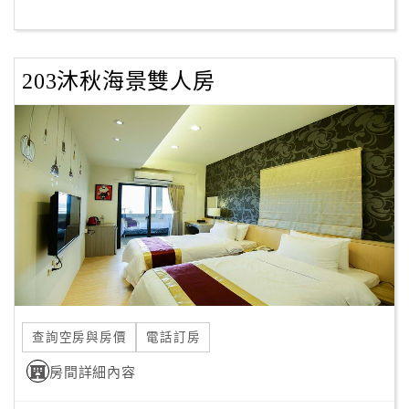
客
服
203沐秋海景雙人房
聯
絡
單
Line
線
上
客
服
查詢空房與房價
電話訂房
紅
利
房間詳細內容
查
詢