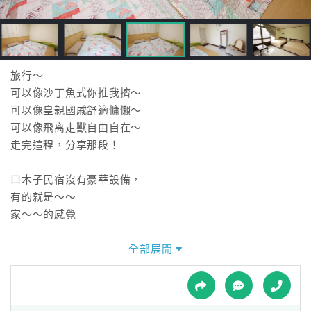
接
跟
飯
店
訂
旅行～
房
可以像沙丁魚式你推我擠～
HOT
可以像皇親國戚舒適慵懶～
可以像飛离走獸自由自在～
走完這程，分享那段！
特
色
口木子民宿沒有豪華設備，
民
有的就是～～
宿
家～～的感覺
全部展開
全
球
租
車