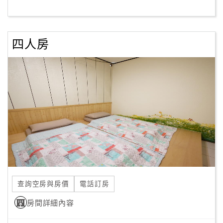
客
服
四人房
聯
絡
單
Line
線
上
客
服
查詢空房與房價
電話訂房
紅
利
房間詳細內容
查
詢