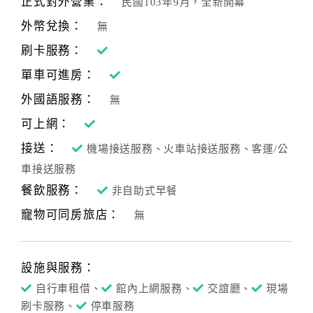
正式對外營業：
民國103年9月，全新開幕
合
外幣兌換：
無
作
提
刷卡服務：
案
單車可進房：
外國語服務：
無
飯
可上網：
店
接送：
合
機場接送服務、火車站接送服務、客運/公
作
車接送服務
餐飲服務：
非自助式早餐
寵物可同房旅店：
廠
無
商
合
作
設施與服務：
自行車租借、
館內上網服務、
交誼廳、
現場
刷卡服務、
停車服務