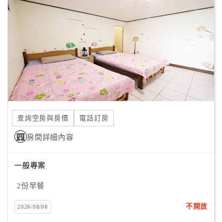
顧
客
滿
意
度
訂
單
查詢空房與房價
電話訂房
管
理
房間詳細內容
一般專案
會
員
2份早餐
帳
戶
不開放
2026/08/08