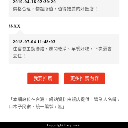
2019-04-16 02:30:20
店客滿，敬請及早計畫，如逾時未提出申辦，視同無條
價格合理，物超所值，值得推薦的好飯店！
件放棄訂單（住宿權益）。 （限原訂飯店使用）
．每筆訂單異動限定乙次，限原訂飯店，異動完成後不
得辦理取消退款。
林XX
．訂單異動後，訂單費用總計大於原訂單費用總計時，
訂房者應補足差額。 限原訂飯店
2018-07-04 11:48:03
．訂單異動後，訂單費用總計小於原訂單費用總計時，
住宿會主動聯絡，房間乾淨、早餐好吃，下次還會
訂房者不得要求退其差額。限原訂飯店
去住！
六、取消訂單
訂房者因故取消訂單辦理退款，依下列標準申辦：
我要推薦
更多推薦內容
◎住房日30天前辦理者，訂單費用扣除總計0%為手續費
◎住房日14天前辦理者，訂單費用扣除總計50%為手續
費
「本網站位在台灣，網站資料由飯店提供，營業人名稱 :
◎住房日7天前辦理者，訂單費用扣除總計65%為手續費
口木子民宿，統一編號 : 無」
◎住房日1天前辦理者，訂單費用扣除總計100%為手續
費
◎住房日當日辦理者，訂單費用扣除總計100%為手續費
Copyright
Easytravel