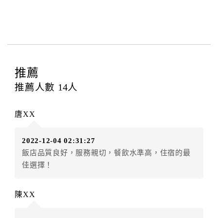
本飯店退房時間(Check-out)為 （
11：00前
），訂房者
與飯店之其他交易﹝如續住、加床、餐費、小費、電話
費...等﹞所發生之費用，必須與飯店現場結清。
四、訂單異動
訂房者應於
入住前15日
（不含入住當日）提出申辦，如
未提出申辦不得異動訂單。
推薦
每筆訂單異動限定
乙
次，限原訂飯店，異動完成後不得
推薦人數
14
人
辦理取消退款。
訂單異動後，訂單費用總計大於原訂單費用總計時，訂
唐XX
房者應補足差額。（限原訂飯店）
訂單異動後，訂單費用總計小於原訂單費用總計時，訂
2022-12-04 02:31:27
房者不得要求退其差額。（限原訂飯店）
飯店品質良好，服務親切，餐飲水準高，住宿的最
五、保留住宿權益(保留住房)
佳選擇！
．訂房者因故辦理訂單異動，本飯店可接受
保留住宿金
額6個月
限原訂飯店），異動完成後不得辦理取消退款。
陳XX
（提出申辦日為保留起算日）
．訂房者使用「保留住宿金額」時，請注意！為避免飯