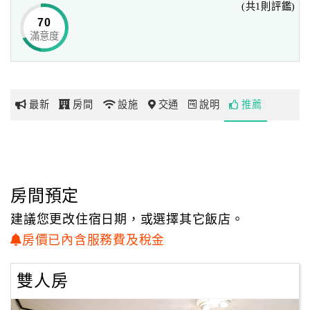
(共1則評鑑)
70
滿意度
網
紅
帶
你
最新
房間
設施
交通
說明
推薦
玩
玩
樂
地
房間預定
圖
建議您更改住宿日期，或選擇其它飯店。
顧
房價已內含服務費及稅金
客
服
雙人房
務