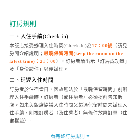
四、訂單異動
訂房成功後，訂房者如需異動內容，須於住房前在四方
通行「客服聯絡單」提出申辦，四方通行
恕不接受以電
訂房規則
話方式異動
訂單。
※非客服時間之申辦異動，皆為次日計算及辦理。
一、入住手續(Check in)
五、客服時間
本飯店接受辦理入住時間(Check-in)為
17：00後
（請見
房間介紹說明；
最晚保留時間(keep the room on the
週一至週日，上午9:00～晚上6:00
latest time)：21：00
），訂房者請出示「訂房成功單」
六、聯絡方式
及「身份證件」以便辦理。
週一至週日：
客服聯絡單
、
LINE@
、電話：
二、延遲入住時間
(07)9682715 。
訂房者於住宿當日，因故無法於「最晚保留時間」前辦
理入住手續時，訂房者（或住房者）必須提前告知飯
店。如未與飯店協議入住時間又超過保留時間未辦理入
住手續，則視訂房者（及住房者）無條件放棄訂單（住
宿權益）。
三、退房手續(Check out)
看完整訂房規則