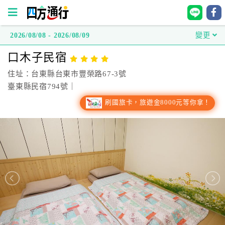
2026/08/08 - 2026/08/09
變更
四
口木子民宿
方
通
住址：台東縣台東市豐榮路67-3號
行
臺東縣民宿794號｜
訂
刷國旅卡，旅遊金8000元等你拿！
房
台
灣
訂
房
直