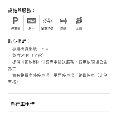
旅
伴
設施與服務：
計
劃
停車場
刷卡
單車租借
接送
上網
商
貼心提醒：
品
．專用標識編號：794
宣
．免費WIFI（全館）
傳
．提供《預約制》付費專車接送服務，費用依現場公告
為主
．備有免費室外停車場／平面停車場／路邊停車（非停
車格）
自行車租借