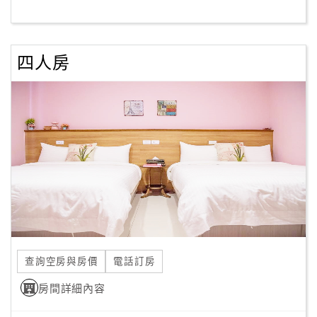
客
服
四人房
聯
絡
單
Line
線
上
客
服
查詢空房與房價
電話訂房
紅
利
房間詳細內容
查
詢