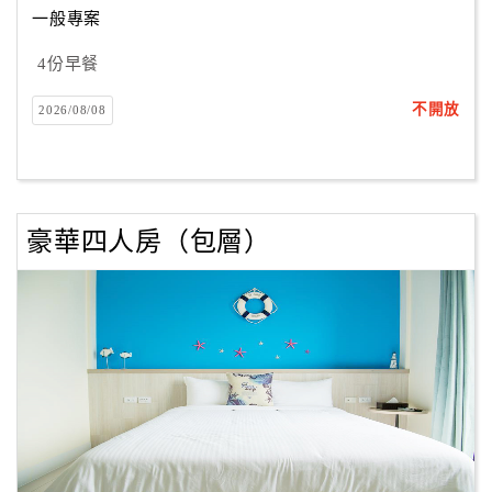
一般專案
4份早餐
訂
房
不開放
2026/08/08
Q&A
國
旅
豪華四人房（包層）
卡
訂
房
請
款
收
據