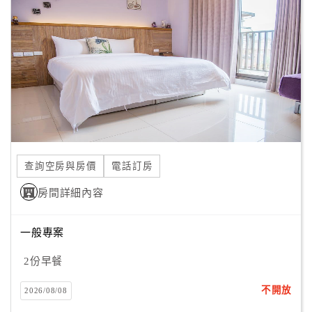
顧
客
滿
意
度
訂
單
查詢空房與房價
電話訂房
管
理
房間詳細內容
一般專案
會
員
2份早餐
帳
戶
不開放
2026/08/08