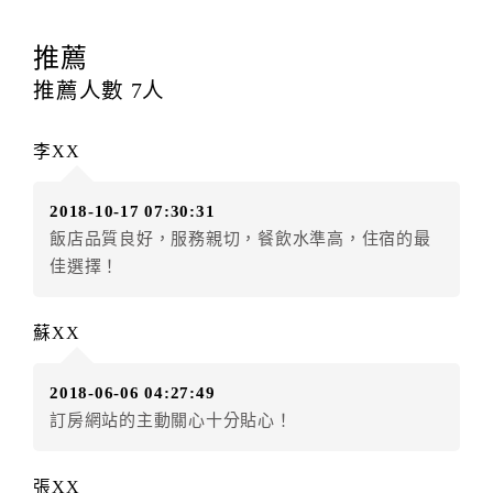
訂房者應於
入住前8日
（不含入住當日）提出申辦，如未
提出申辦不得異動訂單。
推薦
每筆訂單異動限定
乙
次，限原訂飯店，異動完成後不得
推薦人數
7
人
辦理取消退款。
訂單異動後，訂單費用總計大於原訂單費用總計時，訂
李XX
房者應補足差額。（限原訂飯店）
訂單異動後，訂單費用總計小於原訂單費用總計時，訂
2018-10-17 07:30:31
房者不得要求退其差額。（限原訂飯店）
飯店品質良好，服務親切，餐飲水準高，住宿的最
五、保留住宿權益(保留住房)
佳選擇！
．訂房者因故辦理訂單異動，本飯店可接受
保留住宿金
額3個月
限原訂飯店），異動完成後不得辦理取消退款。
蘇XX
（提出申辦日為保留起算日）
．訂房者使用「保留住宿金額」時，請注意！為避免飯
2018-06-06 04:27:49
店客滿，敬請及早計畫，如逾時未提出申辦，視同無條
訂房網站的主動關心十分貼心！
件放棄訂單（住宿權益）。 （限原訂飯店使用）
．每筆訂單異動限定乙次，限原訂飯店，異動完成後不
得辦理取消退款。
張XX