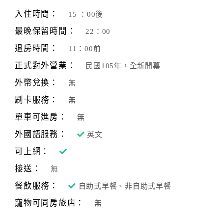
旅
伴
入住時間：
15 ：00後
計
最晚保留時間：
22：00
劃
退房時間：
11：00前
正式對外營業：
民國105年，全新開幕
商
品
外幣兌換：
無
宣
刷卡服務：
無
傳
單車可進房：
無
外國語服務：
英文
可上網：
接送：
無
餐飲服務：
自助式早餐、非自助式早餐
寵物可同房旅店：
無