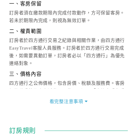
一、客房保留
訂房者須在繳款期限內完成付款動作，方可保留客房。
若未於期限內完成，則視為無效訂單。
二、權責範圍
訂房者於四方通行交易之紀錄與相關作業，由四方通行
EasyTravel客服人員服務。訂房者於四方通行交易完成
後，如需要異動訂單，訂房者必以「四方通行」為優先
連絡對象。
三、價格內容
四方通行之公佈價格，包含房價、稅額及服務費。客房
價格隨季節及人文活動而異動，以選項「查詢空房與房
價」之當日價格為標準。
看完整注意事項
四、訂單異動
訂房成功後，訂房者如需異動內容，須於住房前在四方
通行「客服聯絡單」提出申辦，四方通行
恕不接受以電
訂房規則
話方式異動
訂單。