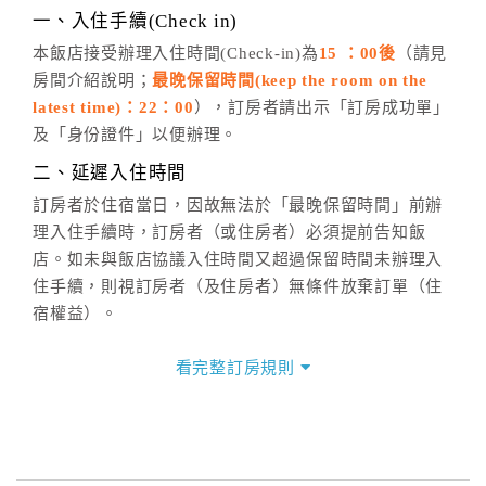
※非客服時間之申辦異動，皆為次日計算及辦理。
一、入住手續(Check in)
五、客服時間
本飯店接受辦理入住時間(Check-in)為
15 ：00後
（請見
房間介紹說明；
最晚保留時間(keep the room on the
週一至週日，上午9:00～晚上6:00
latest time)：22：00
），訂房者請出示「訂房成功單」
六、聯絡方式
及「身份證件」以便辦理。
週一至週日：
客服聯絡單
、
LINE@
、電話：
二、延遲入住時間
(07)9682715 。
訂房者於住宿當日，因故無法於「最晚保留時間」前辦
理入住手續時，訂房者（或住房者）必須提前告知飯
店。如未與飯店協議入住時間又超過保留時間未辦理入
住手續，則視訂房者（及住房者）無條件放棄訂單（住
宿權益）。
三、退房手續(Check out)
看完整訂房規則
本飯店退房時間(Check-out)為 （
11：00前
），訂房者
與飯店之其他交易﹝如續住、加床、餐費、小費、電話
費...等﹞所發生之費用，必須與飯店現場結清。
四、訂單異動