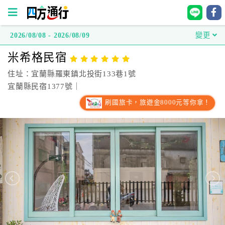
2026/08/08 - 2026/08/09
變更
四
米希格民宿
方
通
住址：宜蘭縣羅東鎮北投街133巷1號
行
宜蘭縣民宿1377號｜
訂
刷國旅卡，旅遊金8000元等你拿！
房
台
灣
訂
房
直