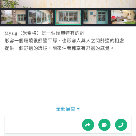
接
跟
飯
店
訂
Mysig（米希格）是一個瑞典特有的詞
房
形容一個環境很舒適平靜，也形容人與人之間舒適的相處
HOT
提供一個舒適的環境，讓來住者都享有舒適的感覺。
特
色
民
宿
全部展開
全
球
租
車