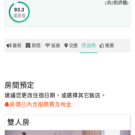
(共2則評鑑)
93.3
滿意度
網
紅
帶
你
最新
房間
設施
交通
說明
推薦
玩
玩
樂
地
房間預定
圖
建議您更改住宿日期，或選擇其它飯店。
顧
房價已內含服務費及稅金
客
服
雙人房
務