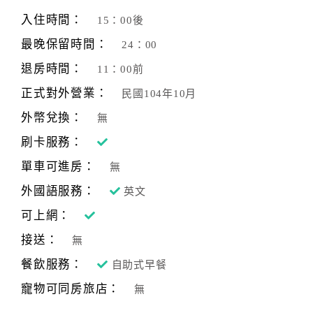
旅
伴
入住時間：
15：00後
計
最晚保留時間：
24：00
劃
退房時間：
11：00前
正式對外營業：
民國104年10月
商
品
外幣兌換：
無
宣
刷卡服務：
傳
單車可進房：
無
外國語服務：
英文
可上網：
接送：
無
餐飲服務：
自助式早餐
寵物可同房旅店：
無