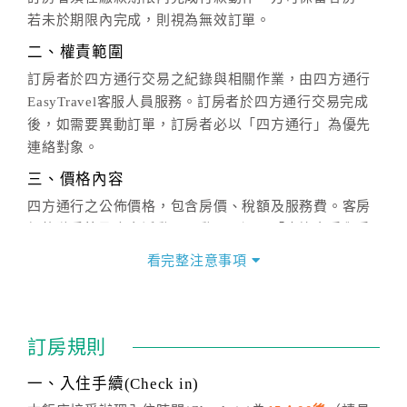
若未於期限內完成，則視為無效訂單。
二、權責範圍
訂房者於四方通行交易之紀錄與相關作業，由四方通行
EasyTravel客服人員服務。訂房者於四方通行交易完成
後，如需要異動訂單，訂房者必以「四方通行」為優先
連絡對象。
三、價格內容
四方通行之公佈價格，包含房價、稅額及服務費。客房
價格隨季節及人文活動而異動，以選項「查詢空房與房
價」之當日價格為標準。
看完整注意事項
四、訂單異動
訂房成功後，訂房者如需異動內容，須於住房前在四方
通行「客服聯絡單」提出申辦，四方通行
恕不接受以電
訂房規則
話方式異動
訂單。
※非客服時間之申辦異動，皆為次日計算及辦理。
一、入住手續(Check in)