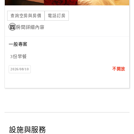
合
作
查詢空房與房價
電話訂房
提
房間詳細內容
案
一般專案
飯
店
3份早餐
合
不開放
2026/08/10
作
廠
商
合
作
設施與服務