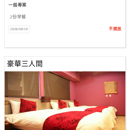
一般專案
2份早餐
訂
房
不開放
2026/08/10
Q&A
國
旅
豪華三人間
卡
訂
房
請
款
收
據