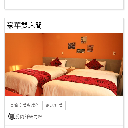
客
服
豪華雙床間
聯
絡
單
Line
線
上
客
服
查詢空房與房價
電話訂房
紅
利
房間詳細內容
查
詢