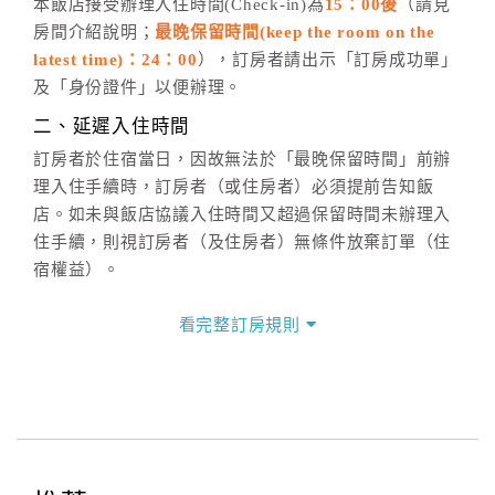
五、客服時間
本飯店接受辦理入住時間(Check-in)為
15：00後
（請見
房間介紹說明；
最晚保留時間(keep the room on the
週一至週日，上午9:00～晚上6:00
latest time)：24：00
），訂房者請出示「訂房成功單」
六、聯絡方式
及「身份證件」以便辦理。
週一至週日：
客服聯絡單
、
LINE@
、電話：
二、延遲入住時間
(07)9682715 。
訂房者於住宿當日，因故無法於「最晚保留時間」前辦
理入住手續時，訂房者（或住房者）必須提前告知飯
店。如未與飯店協議入住時間又超過保留時間未辦理入
住手續，則視訂房者（及住房者）無條件放棄訂單（住
宿權益）。
三、退房手續(Check out)
看完整訂房規則
本飯店退房時間(Check-out)為 （
11：00前
），訂房者
與飯店之其他交易﹝如續住、加床、餐費、小費、電話
費...等﹞所發生之費用，必須與飯店現場結清。
四、訂單異動
訂房者應於
入住前4日
（不含入住當日）提出申辦，如未