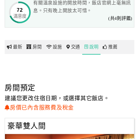
有關溫泉設施的開放時間，飯店官網上毫無訊
72
息。只有晚上開放太可惜。
滿意度
網
(共4則評鑑)
紅
帶
你
最新
房間
設施
交通
說明
推薦
玩
玩
樂
地
房間預定
圖
建議您更改住宿日期，或選擇其它飯店。
顧
房價已內含服務費及稅金
客
服
豪華雙人間
務