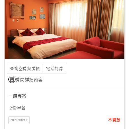
顧
客
滿
意
度
訂
單
查詢空房與房價
電話訂房
管
理
房間詳細內容
一般專案
會
員
2份早餐
帳
戶
不開放
2026/08/10