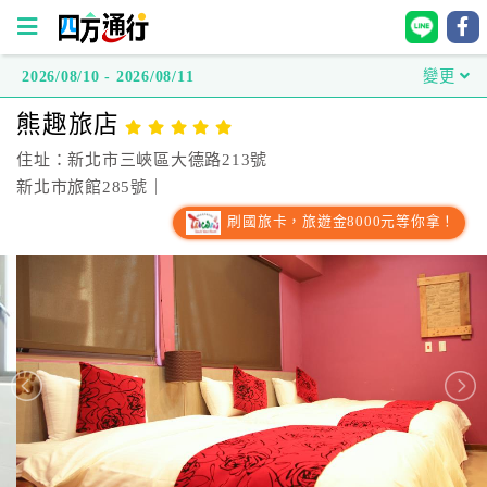
2026/08/10 - 2026/08/11
變更
四
熊趣旅店
方
通
住址：新北市三峽區大德路213號
行
新北市旅館285號｜
訂
刷國旅卡，旅遊金8000元等你拿！
房
台
灣
訂
房
直