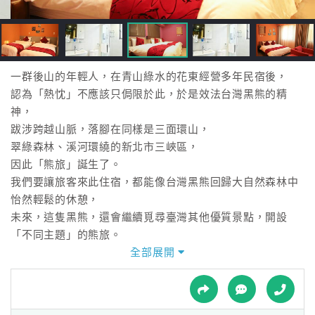
接
跟
飯
店
訂
一群後山的年輕人，在青山綠水的花東經營多年民宿後，
房
認為「熱忱」不應該只侷限於此，於是效法台灣黑熊的精
HOT
神，
跋涉跨越山脈，落腳在同樣是三面環山，
翠綠森林、溪河環繞的新北市三峽區，
特
因此「熊旅」誕生了。
色
我們要讓旅客來此住宿，都能像台灣黑熊回歸大自然森林中
民
怡然輕鬆的休憩，
宿
未來，這隻黑熊，還會繼續覓尋臺灣其他優質景點，開設
「不同主題」的熊旅。
全部展開
全
球
租
車