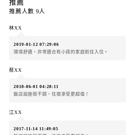
提出申辦不得異動訂單。
推薦
每筆訂單異動限定
乙
次，限原訂飯店，異動完成後不得
推薦人數
9
人
辦理取消退款。
訂單異動後，訂單費用總計大於原訂單費用總計時，訂
林XX
房者應補足差額。（限原訂飯店）
訂單異動後，訂單費用總計小於原訂單費用總計時，訂
2019-01-12 07:29:06
房者不得要求退其差額。（限原訂飯店）
環境舒適，非常適合有小孩的家庭前往入住。
五、保留住宿權益(保留住房)
．訂房者因故辦理訂單異動，本飯店可接受
保留住宿金
蔡XX
額3個月
限原訂飯店），異動完成後不得辦理取消退款。
（提出申辦日為保留起算日）
2018-06-01 04:28:11
．訂房者使用「保留住宿金額」時，請注意！為避免飯
飯店設施很不錯，住宿享受更超值！
店客滿，敬請及早計畫，如逾時未提出申辦，視同無條
件放棄訂單（住宿權益）。 （限原訂飯店使用）
．每筆訂單異動限定乙次，限原訂飯店，異動完成後不
江XX
得辦理取消退款。
．訂單異動後，訂單費用總計大於原訂單費用總計時，
2017-11-14 11:49:05
訂房者應補足差額。 限原訂飯店