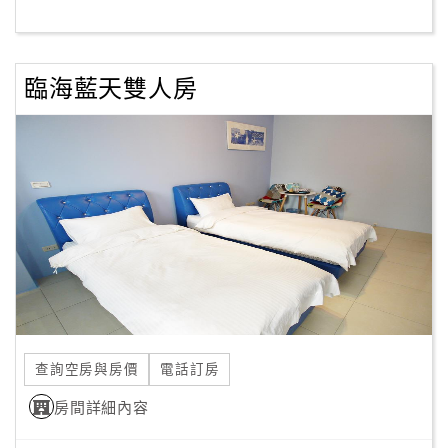
客
服
臨海藍天雙人房
聯
絡
單
Line
線
上
客
服
查詢空房與房價
電話訂房
紅
利
房間詳細內容
查
詢