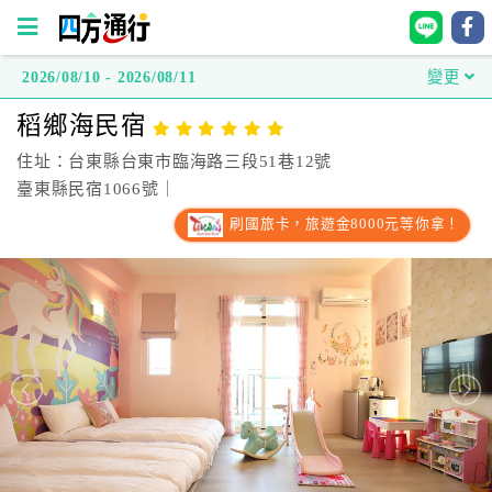
2026/08/10 - 2026/08/11
變更
四
稻鄉海民宿
方
通
住址：台東縣台東市臨海路三段51巷12號
行
臺東縣民宿1066號｜
訂
刷國旅卡，旅遊金8000元等你拿！
房
台
灣
訂
房
直