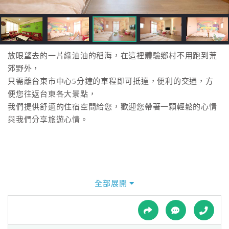
接
跟
飯
店
訂
放眼望去的一片綠油油的稻海，在這裡體驗鄉村不用跑到荒
房
郊野外，
HOT
只需離台東市中心5分鐘的車程即可抵達，便利的交通，方
便您往返台東各大景點，
我們提供舒適的住宿空間給您，歡迎您帶著一顆輕鬆的心情
特
與我們分享旅遊心情。
色
民
宿
全部展開
全
球
租
車