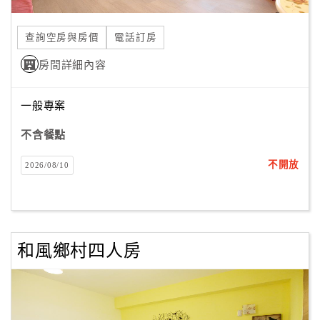
合
作
查詢空房與房價
電話訂房
提
房間詳細內容
案
一般專案
飯
店
不含餐點
合
不開放
2026/08/10
作
廠
商
和風鄉村四人房
合
作