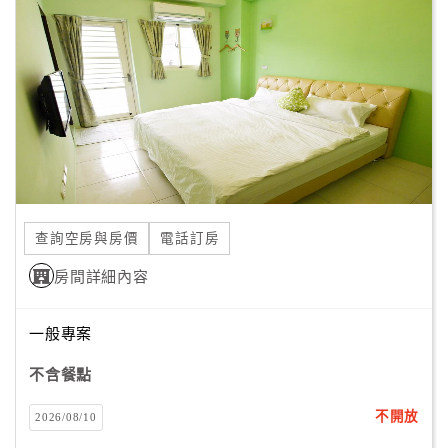
顧
客
滿
意
度
訂
單
查詢空房與房價
電話訂房
管
理
房間詳細內容
一般專案
會
員
不含餐點
帳
戶
不開放
2026/08/10