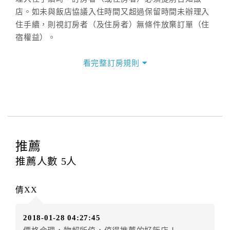
店。如未與飯店協議入住時間又超過保留時間未辦理入
住手續，則視訂房者（及住房者）無條件放棄訂單（住
宿權益）。
三、退房手續(Check out)
看完整訂房規則
本飯店退房時間(Check-out)為 （
11：00前
），訂房者
與飯店之其他交易﹝如續住、加床、餐費、小費、電話
費...等﹞所發生之費用，必須與飯店現場結清。
四、訂單異動
訂房者應於
入住前8日
（不含入住當日）提出申辦，如未
提出申辦不得異動訂單。
推薦
每筆訂單異動限定
乙
次，限原訂飯店，異動完成後不得
推薦人數
5
人
辦理取消退款。
訂單異動後，訂單費用總計大於原訂單費用總計時，訂
倩XX
房者應補足差額。（限原訂飯店）
訂單異動後，訂單費用總計小於原訂單費用總計時，訂
2018-01-28 04:27:45
房者不得要求退其差額。（限原訂飯店）