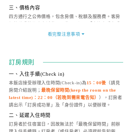
三、價格內容
四方通行之公佈價格，包含房價、稅額及服務費。客房
價格隨季節及人文活動而異動，以選項「查詢空房與房
價」之當日價格為標準。
看完整注意事項
四、訂單異動
訂房成功後，訂房者如需異動內容，須於住房前在四方
通行「客服聯絡單」提出申辦，四方通行
恕不接受以電
訂房規則
話方式異動
訂單。
※非客服時間之申辦異動，皆為次日計算及辦理。
一、入住手續(Check in)
五、客服時間
本飯店接受辦理入住時間(Check-in)為
15：00後
（請見
房間介紹說明；
最晚保留時間(keep the room on the
週一至週日，上午9:00～晚上6:00
latest time)：22：00（若晚到需來電告知）
），訂房者
六、聯絡方式
請出示「訂房成功單」及「身份證件」以便辦理。
週一至週日：
客服聯絡單
、
LINE@
、電話：
二、延遲入住時間
(07)9682715 。
訂房者於住宿當日，因故無法於「最晚保留時間」前辦
理入住手續時，訂房者（或住房者）必須提前告知飯