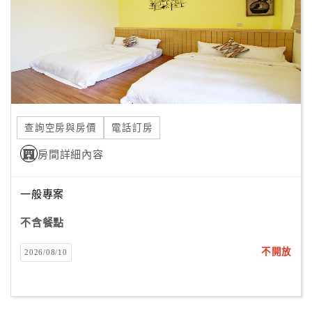
旅
伴
計
劃
商
品
查詢空房與房價
電話訂房
宣
傳
房間詳細內容
一般專案
不含餐點
不開放
2026/08/10