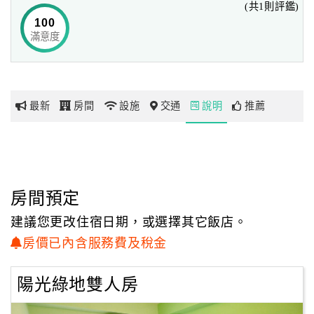
(共1則評鑑)
100
滿意度
網
紅
帶
你
最新
房間
設施
交通
說明
推薦
玩
玩
樂
地
房間預定
圖
建議您更改住宿日期，或選擇其它飯店。
顧
房價已內含服務費及稅金
客
服
陽光綠地雙人房
務