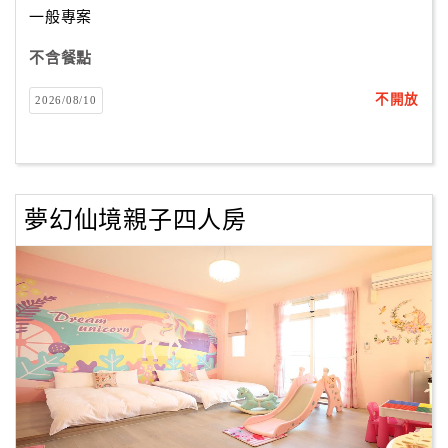
一般專案
不含餐點
訂
房
不開放
2026/08/10
Q&A
國
旅
夢幻仙境親子四人房
卡
訂
房
請
款
收
據