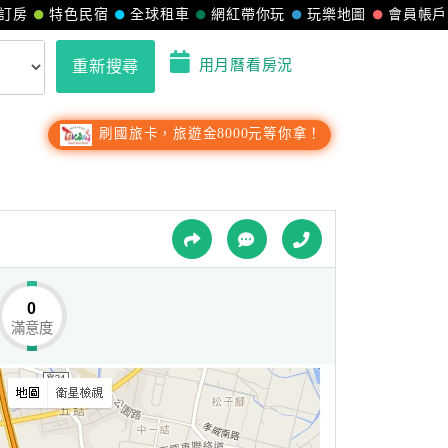
訂房
特色民宿
全球租車
網紅帶你玩
玩樂地圖
會員帳戶
用月曆看房況
重新搜尋
刷國旅卡，旅遊金8000元等你拿！
0
滿意度