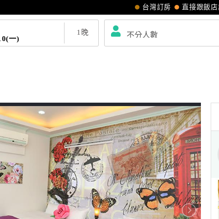
台灣訂房
直接跟飯店
1
晚
10(一)