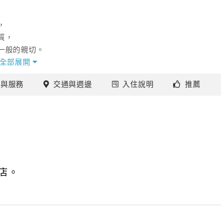
，
質，
一般的親切。
上的星星，
全部展開
施
與服務
交通
與週邊
入住
說明
推薦
～
氣，
遊，
趟文化之旅吧！
等知名景點，等您玩樂享受！
店。