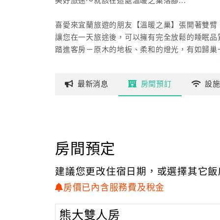
美好旅途～就該在這處溫暖之巢落腳...
喜愛來宜蘭旅遊的朋友【溫暖之巢】張開著雙臂
讓您在一天旅途後，可以擁有完全放鬆的睡眠品
踏進客房－原木的地板、柔和的燈光，有如歸巢
也可以坐在寬廣的庭院，享受涼爽夜風，數著天
寧靜中伴隨昆蟲蛙鳴的鄉間協奏～
最新
消息
房間
預訂
設
渡過美麗的夜晚，早晨享用過精緻美味的早餐後
漫步在寧靜的鄉村小路，呼吸綠草芳香的純淨空
或是搭車到鄰近的冬山河親水公園騎乘自行車遨
三分鐘的車程就可到達國立傳統藝術中心。來一
這裡有安農溪泛舟、宜農牧羊場、羅東夜市...
房間預定
建議您更改住宿日期，或選擇其它飯
房價已內含服務費及稅金
熊大雙人房