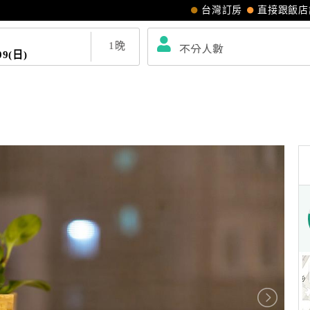
台灣訂房
直接跟飯店
1
晚
09(日)