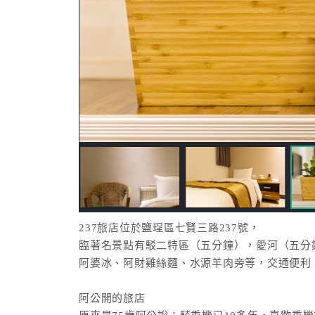
237旅店位於鹽珵區七賢三路237號，
臨著名景點有駁二特區（五分鐘），愛河（五分
阿婆冰、阿財雞絲麵、水源羊肉旁等，交通便利
阿公開的旅店