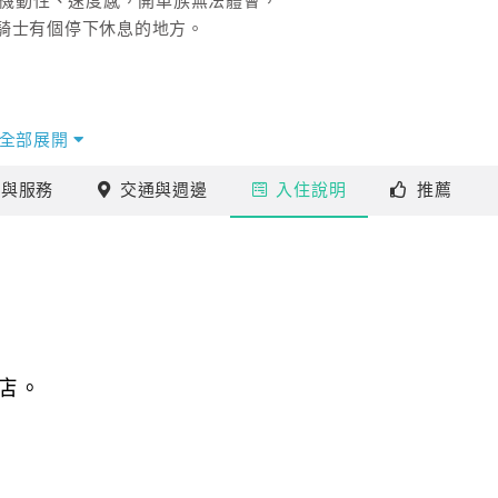
機機動性、速度感，開車族無法體會，
騎士有個停下休息的地方。
全部展開
施
與服務
交通
與週邊
入住
說明
推薦
店。