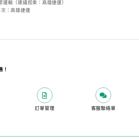
眾運輸（建議搭乘：高雄捷運）
班次：高雄捷運
務！
明
訂單管理
客服聯絡單