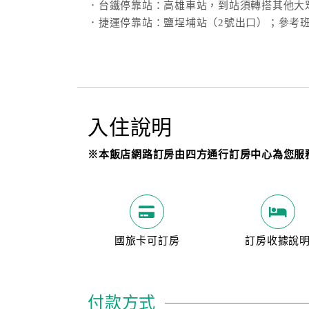
．台鐵停靠站：高雄車站，到站須轉搭其他大
．捷運停靠站：鹽埕埔站（2號出口）；參考
入住說明
※本飯店網路訂房由四方通行訂房中心為您服
國旅卡可訂房
訂房收據說
付款方式