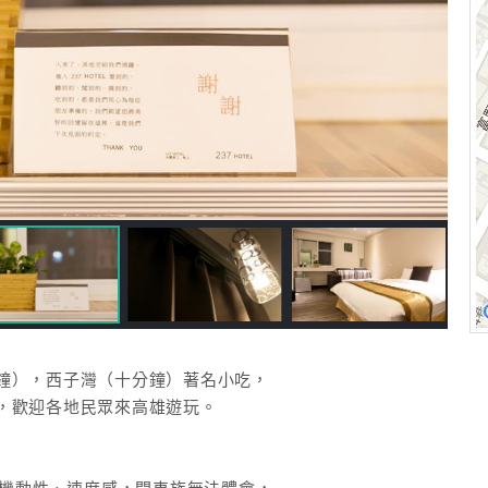
鐘），西子灣（十分鐘）著名小吃，
，歡迎各地民眾來高雄遊玩。