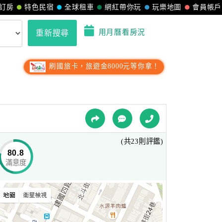
訂房
特色民宿
全球租車
網紅帶你玩
玩樂地圖
會員帳戶
用月曆看房況
重新搜尋
刷國旅卡，旅遊金8000元等你拿！
(共23則評鑑)
80.8
滿意度