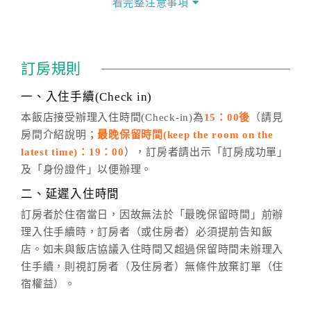
看完整注意事項
四、訂單異動
訂房成功後，訂房者如需異動內容，須於住房前在四方
通行「客服聯絡單」提出申辦，四方通行
恕不接受以電
訂房規則
話方式異動
訂單。
※非客服時間之申辦異動，皆為次日計算及辦理。
一、入住手續(Check in)
五、客服時間
本飯店接受辦理入住時間(Check-in)為
15：00後
（請見
房間介紹說明；
最晚保留時間(keep the room on the
週一至週日，上午9:00～晚上6:00
latest time)：19：00
），訂房者請出示「訂房成功單」
六、聯絡方式
及「身份證件」以便辦理。
週一至週日：
客服聯絡單
、
LINE@
、電話：
二、延遲入住時間
(07)9682715 。
訂房者於住宿當日，因故無法於「最晚保留時間」前辦
理入住手續時，訂房者（或住房者）必須提前告知飯
店。如未與飯店協議入住時間又超過保留時間未辦理入
住手續，則視訂房者（及住房者）無條件放棄訂單（住
宿權益）。
三、退房手續(Check out)