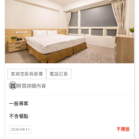
顧
客
滿
意
度
訂
單
查詢空房與房價
電話訂房
管
理
房間詳細內容
一般專案
會
員
不含餐點
帳
戶
不開放
2026/08/11