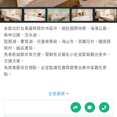
接
跟
飯
店
訂
本館位於台東最熱鬧的市區中，鄰近國際地標、海濱公園、
房
森林公園、活水湖、
HOT
琵琶湖、鷺鷥湖、兒童故事館、海山寺，至鐵花村、鐵道藝
術村、誠品書局、
秀泰影城都非常方便。緊鄰各式著名小吃並緊鄰觀光夜市、
特
交通方便，
色
為旅客最佳住宿點，必定能讓您盡情遊覽台東市區觀光景
民
點。
宿
全部展開
全
球
租
車