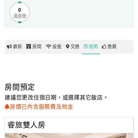
0
滿意度
網
紅
帶
你
最新
房間
設施
交通
說明
推薦
玩
玩
樂
地
房間預定
圖
建議您更改住宿日期，或選擇其它飯店。
顧
房價已內含服務費及稅金
客
服
睿旅雙人房
務