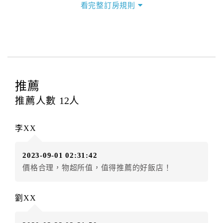
看完整訂房規則
本飯店退房時間(Check-out)為 （
11：00前
），訂房者
與飯店之其他交易﹝如續住、加床、餐費、小費、電話
費...等﹞所發生之費用，必須與飯店現場結清。
四、訂單異動
訂房者應於
入住前8日
（不含入住當日）提出申辦，如未
提出申辦不得異動訂單。
推薦
每筆訂單異動限定
乙
次，限原訂飯店，異動完成後不得
推薦人數
12
人
辦理取消退款。
訂單異動後，訂單費用總計大於原訂單費用總計時，訂
李XX
房者應補足差額。（限原訂飯店）
訂單異動後，訂單費用總計小於原訂單費用總計時，訂
2023-09-01 02:31:42
房者不得要求退其差額。（限原訂飯店）
價格合理，物超所值，值得推薦的好飯店！
五、保留住宿權益(保留住房)
．訂房者因故辦理訂單異動，本飯店可接受
保留住宿金
劉XX
額3個月
限原訂飯店），異動完成後不得辦理取消退款。
（提出申辦日為保留起算日）