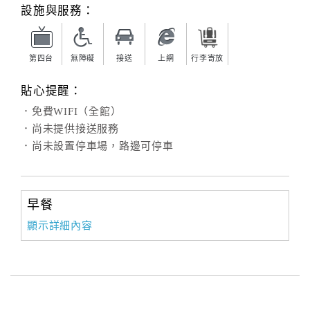
旅
設施與服務：
伴
計
劃
第四台
無障礙
接送
上網
行李寄放
貼心提醒：
商
．免費WIFI（全館）
品
．尚未提供接送服務
宣
．尚未設置停車場，路邊可停車
傳
早餐
顯示詳細內容