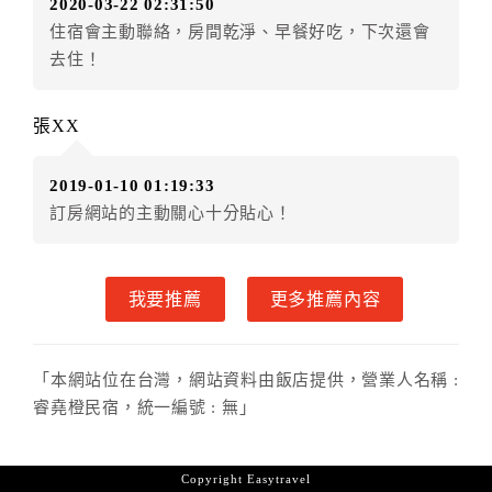
2020-03-22 02:31:50
．訂房者使用「保留住宿金額」時，請注意！為避免飯
住宿會主動聯絡，房間乾淨、早餐好吃，下次還會
店客滿，敬請及早計畫，如逾時未提出申辦，視同無條
去住！
件放棄訂單（住宿權益）。 （限原訂飯店使用）
．每筆訂單異動限定乙次，限原訂飯店，異動完成後不
得辦理取消退款。
張XX
．訂單異動後，訂單費用總計大於原訂單費用總計時，
訂房者應補足差額。 限原訂飯店
2019-01-10 01:19:33
．訂單異動後，訂單費用總計小於原訂單費用總計時，
訂房網站的主動關心十分貼心！
訂房者不得要求退其差額。限原訂飯店
六、取消訂單
我要推薦
更多推薦內容
訂房者因故取消訂單辦理退款，依下列標準申辦：
◎住房日8天前辦理者，訂單費用扣除總計0%為手續費
◎住房日7天前辦理者，訂單費用扣除總計20%為手續費
「本網站位在台灣，網站資料由飯店提供，營業人名稱 :
◎住房日4天前辦理者，訂單費用扣除總計40%為手續費
睿堯橙民宿，統一編號 : 無」
◎住房日1天前辦理者，訂單費用扣除總計60%為手續費
◎住房日當日辦理者，訂單費用扣除總計100%為手續費
◎住房日當日不得辦理。
Copyright
Easytravel