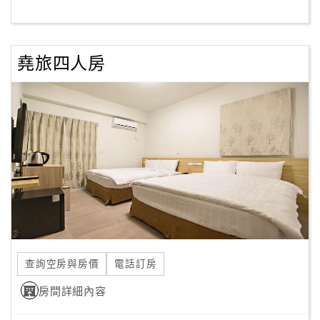
客
服
堯旅四人房
聯
絡
單
Line
線
上
客
服
查詢空房與房價
電話訂房
紅
利
房間詳細內容
查
詢