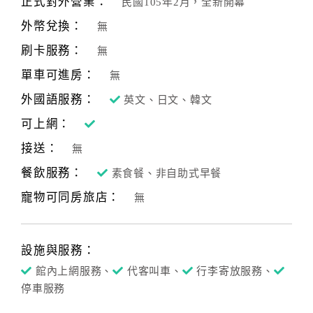
正式對外營業：
民國105年2月，全新開幕
合
外幣兌換：
無
作
提
刷卡服務：
無
案
單車可進房：
無
外國語服務：
英文、日文、韓文
飯
可上網：
店
接送：
合
無
作
餐飲服務：
素食餐、非自助式早餐
寵物可同房旅店：
無
廠
商
合
設施與服務：
作
館內上網服務、
代客叫車、
行李寄放服務、
停車服務