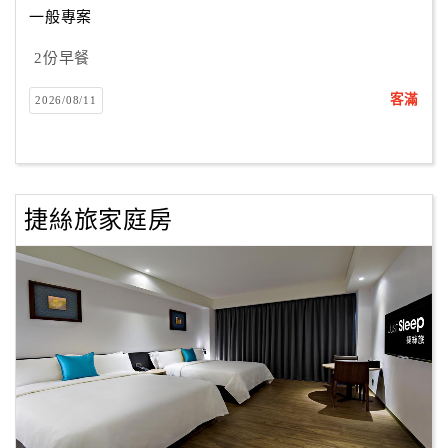
一般專案
2份早餐
訂
房
客滿
2026/08/11
Q&A
國
旅
捷絲旅家庭房
卡
訂
房
請
款
收
據