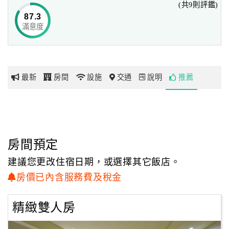
(共9則評鑑)
客房
87.3
135間時尚高雅的客房，空間皆10坪以上，並將美學融入飯
滿意度
網
店設計中，
紅
兼具精品魅力及文創的時尚氣息。部分客房設有視覺藝術佈
帶
置，
你
亦讓客房顯露出獨特氣質，旅人可盡情沉浸於藝術美學中。
最新
房間
設施
交通
說明
推薦
玩
客房採用國際級的Wellspring床墊及頂級的淋浴設備，
帶給旅客絕對舒適、高質感的住宿新享受。
玩
服務中心
樂
24小時的服務中心，提供完整的商務、旅遊、餐飲以及在地
地
房間預定
生活資訊。
圖
建議您更改住宿日期，或選擇其它飯店。
顧
房價已內含服務費及稅金
客
服
精緻雙人房
務