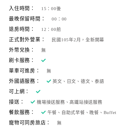
旅
伴
入住時間：
15：00後
計
最晚保留時間：
00：00
劃
退房時間：
12：00前
正式對外營業：
民國105年2月，全新開幕
商
品
外幣兌換：
無
宣
刷卡服務：
傳
單車可進房：
無
外國語服務：
英文、日文、德文、泰語
可上網：
接送：
機場接送服務、高鐵站接送服務
餐飲服務：
午餐、自助式早餐、晚餐、Buffet
寵物可同房旅店：
無