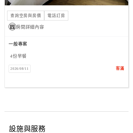
合
作
查詢空房與房價
電話訂房
提
房間詳細內容
案
一般專案
飯
店
4份早餐
合
客滿
2026/08/11
作
廠
商
合
作
設施與服務