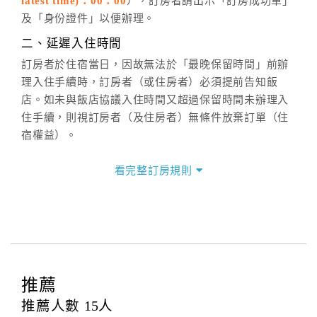
latest time)：00：00
），訂房者請出示「訂房成功單」
六、聯絡方式
及「身份證件」以便辦理。
週一至週日：
客服聯絡單
、
LINE@
、電話：
二、延遲入住時間
(07)9682715 。
訂房者於住宿當日，因故無法於「最晚保留時間」前辦
理入住手續時，訂房者（或住房者）必須提前告知飯
店。如未與飯店協議入住時間又超過保留時間未辦理入
住手續，則視訂房者（及住房者）無條件放棄訂單（住
宿權益）。
三、退房手續(Check out)
看完整訂房規則
本飯店退房時間(Check-out)為 （
12：00前
），訂房者
與飯店之其他交易﹝如續住、加床、餐費、小費、電話
費...等﹞所發生之費用，必須與飯店現場結清。
四、訂單異動
訂房者應於
入住前4日
（不含入住當日）提出申辦，如未
提出申辦不得異動訂單。
推薦
每筆訂單異動限定
乙
次，限原訂飯店，異動完成後不得
推薦人數
15
人
辦理取消退款。