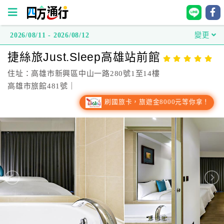
2026/08/11 - 2026/08/12
變更
四
捷絲旅Just.Sleep高雄站前館
方
通
住址：高雄市新興區中山一路280號1至14樓
行
高雄市旅館481號｜
訂
刷國旅卡，旅遊金8000元等你拿！
房
台
灣
訂
房
直