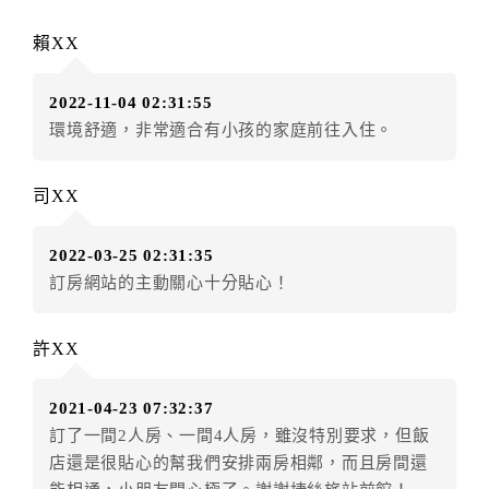
訂單異動後，訂單費用總計大於原訂單費用總計時，訂
賴XX
房者應補足差額。（限原訂飯店）
訂單異動後，訂單費用總計小於原訂單費用總計時，訂
2022-11-04 02:31:55
房者不得要求退其差額。（限原訂飯店）
環境舒適，非常適合有小孩的家庭前往入住。
五、保留住宿權益(保留住房)
．訂房者因故辦理訂單異動，本飯店可接受
保留住宿金
司XX
額3個月
限原訂飯店），異動完成後不得辦理取消退款。
（提出申辦日為保留起算日）
2022-03-25 02:31:35
．訂房者使用「保留住宿金額」時，請注意！為避免飯
訂房網站的主動關心十分貼心！
店客滿，敬請及早計畫，如逾時未提出申辦，視同無條
件放棄訂單（住宿權益）。 （限原訂飯店使用）
．每筆訂單異動限定乙次，限原訂飯店，異動完成後不
許XX
得辦理取消退款。
．訂單異動後，訂單費用總計大於原訂單費用總計時，
2021-04-23 07:32:37
訂房者應補足差額。 限原訂飯店
訂了一間2人房、一間4人房，雖沒特別要求，但飯
．訂單異動後，訂單費用總計小於原訂單費用總計時，
店還是很貼心的幫我們安排兩房相鄰，而且房間還
訂房者不得要求退其差額。限原訂飯店