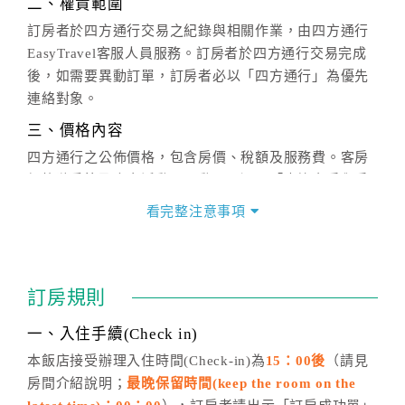
二、權責範圍
訂房者於四方通行交易之紀錄與相關作業，由四方通行
EasyTravel客服人員服務。訂房者於四方通行交易完成
後，如需要異動訂單，訂房者必以「四方通行」為優先
連絡對象。
三、價格內容
四方通行之公佈價格，包含房價、稅額及服務費。客房
價格隨季節及人文活動而異動，以選項「查詢空房與房
價」之當日價格為標準。
看完整注意事項
四、訂單異動
訂房成功後，訂房者如需異動內容，須於住房前在四方
通行「客服聯絡單」提出申辦，四方通行
恕不接受以電
訂房規則
話方式異動
訂單。
※非客服時間之申辦異動，皆為次日計算及辦理。
一、入住手續(Check in)
五、客服時間
本飯店接受辦理入住時間(Check-in)為
15：00後
（請見
房間介紹說明；
最晚保留時間(keep the room on the
週一至週日，上午9:00～晚上6:00