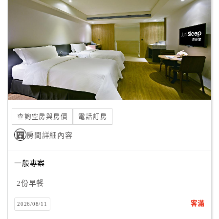
顧
客
滿
意
度
訂
單
查詢空房與房價
電話訂房
管
理
房間詳細內容
一般專案
會
員
2份早餐
帳
戶
客滿
2026/08/11