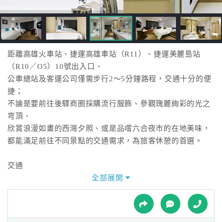
接
跟
飯
店
訂
距離高雄火車站、捷運高雄車站（R11）、捷運美麗島站
房
（R10／O5）10號出入口、
HOT
公車總站及客運公司僅需步行2～5分鐘路程，交通十分的便
捷；
不論是要前往後驛商圈採購流行服飾、參觀瑰麗絢彩的光之
特
穹頂、
色
欣賞浪漫如畫的西灣夕照、或是品嚐六合夜市的在地美味，
民
都能滿足前往不同景點的交通需求，為旅客休憩的首選。
宿
交通
由飯店步行至高雄捷運高雄車站及美麗島站10號出入口僅需
全部展開
全
2分鐘路程，
球
距離小港國際機場的車程約為15分鐘。
租
車