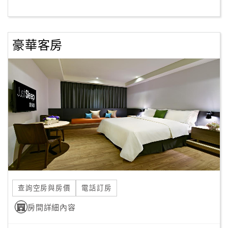
客
服
豪華客房
聯
絡
單
Line
線
上
客
服
查詢空房與房價
電話訂房
紅
利
房間詳細內容
查
詢