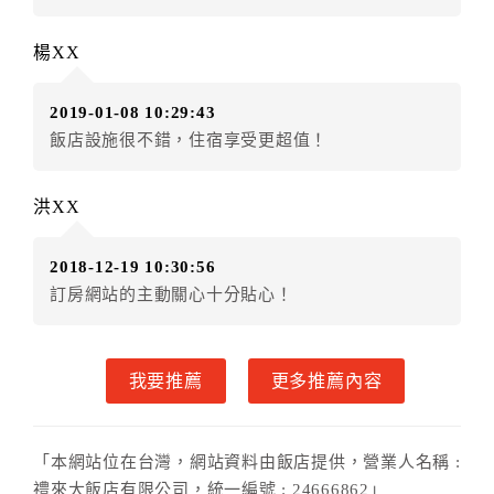
．訂房者因故辦理訂單異動，本飯店可接受
保留住宿金
額3個月
限原訂飯店），異動完成後不得辦理取消退款。
楊XX
（提出申辦日為保留起算日）
．訂房者使用「保留住宿金額」時，請注意！為避免飯
2019-01-08 10:29:43
店客滿，敬請及早計畫，如逾時未提出申辦，視同無條
飯店設施很不錯，住宿享受更超值！
件放棄訂單（住宿權益）。 （限原訂飯店使用）
．每筆訂單異動限定乙次，限原訂飯店，異動完成後不
得辦理取消退款。
洪XX
．訂單異動後，訂單費用總計大於原訂單費用總計時，
訂房者應補足差額。 限原訂飯店
2018-12-19 10:30:56
．訂單異動後，訂單費用總計小於原訂單費用總計時，
訂房網站的主動關心十分貼心！
訂房者不得要求退其差額。限原訂飯店
六、取消訂單
我要推薦
更多推薦內容
訂房者因故取消訂單辦理退款，依下列標準申辦：
◎住房日7天前辦理者，訂單費用扣除總計60%為手續費
◎住房日4天前辦理者，訂單費用扣除總計70%為手續費
「本網站位在台灣，網站資料由飯店提供，營業人名稱 :
◎住房日1天前辦理者，訂單費用扣除總計90%為手續費
禮來大飯店有限公司，統一編號 : 24666862」
◎住房日當日辦理者，訂單費用扣除總計100%為手續費