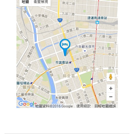
旅
伴
計
劃
商
品
宣
傳