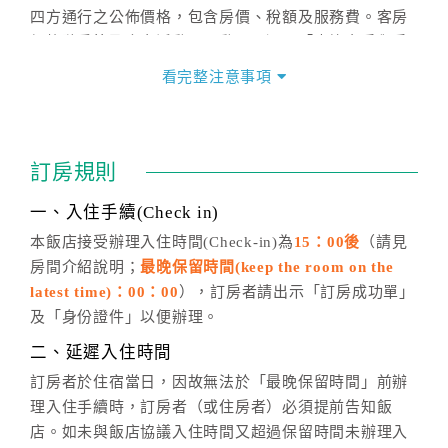
四方通行之公佈價格，包含房價、稅額及服務費。客房
價格隨季節及人文活動而異動，以選項「查詢空房與房
價」之當日價格為標準。
看完整注意事項
四、訂單異動
訂房成功後，訂房者如需異動內容，須於住房前在四方
通行「客服聯絡單」提出申辦，四方通行
恕不接受以電
訂房規則
話方式異動
訂單。
※非客服時間之申辦異動，皆為次日計算及辦理。
一、入住手續(Check in)
五、客服時間
本飯店接受辦理入住時間(Check-in)為
15：00後
（請見
房間介紹說明；
最晚保留時間(keep the room on the
週一至週日，上午9:00～晚上6:00
latest time)：00：00
），訂房者請出示「訂房成功單」
六、聯絡方式
及「身份證件」以便辦理。
週一至週日：
客服聯絡單
、
LINE@
、電話：
二、延遲入住時間
(07)9682715 。
訂房者於住宿當日，因故無法於「最晚保留時間」前辦
理入住手續時，訂房者（或住房者）必須提前告知飯
店。如未與飯店協議入住時間又超過保留時間未辦理入