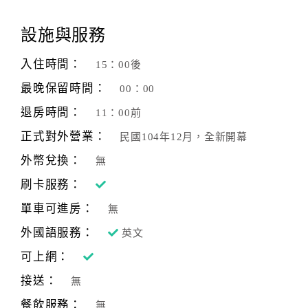
顧
設施與服務
客
滿
入住時間：
15：00後
意
最晚保留時間：
00：00
度
退房時間：
11：00前
正式對外營業：
民國104年12月，全新開幕
訂
單
外幣兌換：
無
管
刷卡服務：
理
單車可進房：
無
外國語服務：
英文
會
員
可上網：
帳
接送：
無
戶
餐飲服務：
無