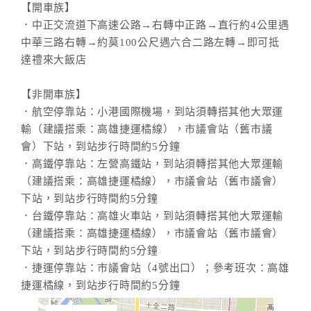
【開車族】
合
．中正交流道下高速公路→右轉中正路→直行約4公里遇
作
中華三路右轉→約莫100公尺遇六合二路左轉→即可抵
提
達禮來大飯店
案
【非開車族】
．航空停靠站：小港國際機場，到站須轉搭其他大眾運
飯
輸（建議搭乘：高雄捷運橘線），市議會站（舊市議
店
會）下站，到站步行時間約5分鐘
合
．高鐵停靠站：左營高鐵站，到站須轉搭其他大眾運輸
作
（建議搭乘：高雄捷運橘線），市議會站（舊市議會）
下站，到站步行時間約5分鐘
廠
．台鐵停靠站：高雄火車站，到站須轉搭其他大眾運輸
商
（建議搭乘：高雄捷運橘線），市議會站（舊市議會）
合
下站，到站步行時間約5分鐘
作
．捷運停靠站：市議會站（4號出口）；參考班次：高雄
捷運橘線，到站步行時間約5分鐘