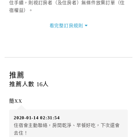
住手續，則視訂房者（及住房者）無條件放棄訂單（住
宿權益）。
三、退房手續(Check out)
看完整訂房規則
本飯店退房時間(Check-out)為 （
11：00前
），訂房者
與飯店之其他交易﹝如續住、加床、餐費、小費、電話
費...等﹞所發生之費用，必須與飯店現場結清。
四、訂單異動
訂房者應於
入住前4日
（不含入住當日）提出申辦，如未
提出申辦不得異動訂單。
推薦
每筆訂單異動限定
乙
次，限原訂飯店，異動完成後不得
推薦人數
16
人
辦理取消退款。
訂單異動後，訂單費用總計大於原訂單費用總計時，訂
簡XX
房者應補足差額。（限原訂飯店）
訂單異動後，訂單費用總計小於原訂單費用總計時，訂
2020-01-14 02:31:54
房者不得要求退其差額。（限原訂飯店）
住宿會主動聯絡，房間乾淨、早餐好吃，下次還會
五、保留住宿權益(保留住房)
去住！