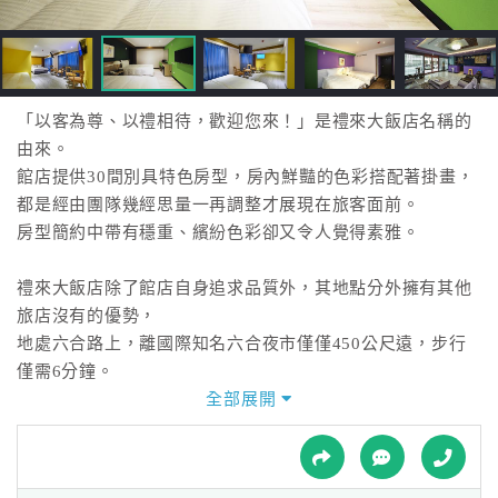
接
跟
飯
店
訂
「以客為尊、以禮相待，歡迎您來！」是禮來大飯店名稱的
房
由來。
HOT
館店提供30間別具特色房型，房內鮮豔的色彩搭配著掛畫，
都是經由團隊幾經思量一再調整才展現在旅客面前。
房型簡約中帶有穩重、繽紛色彩卻又令人覺得素雅。
特
色
禮來大飯店除了館店自身追求品質外，其地點分外擁有其他
民
旅店沒有的優勢，
宿
地處六合路上，離國際知名六合夜市僅僅450公尺遠，步行
僅需6分鐘。
距離交通要站捷運市議會站也僅200公尺不到。
全部展開
全
球
旗下空中城都會商旅是高雄著名地標85大樓內唯一合法飯店
租
車
業者，