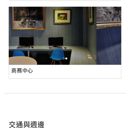
訂
房
Q&A
國
旅
卡
商務中心
訂
房
請
款
收
據
交通與週邊