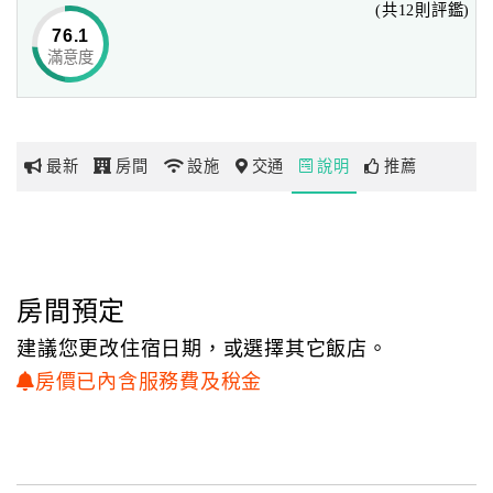
(共12則評鑑)
注重旅客住宿品質、安全與隱私，一直是經營團隊努力追求
76.1
的目標。
滿意度
網
紅
位於屏東三地門台灣原住民族文化園區內的琉璃珠風情旅店
帶
乃原住民委員會委託本團隊經營，
你
保留原鄉文化、尊重在地特色，是國人或外國人體驗部落生
最新
房間
設施
交通
說明
推薦
玩
活最佳的選擇。
玩
樂
地
房間預定
圖
建議您更改住宿日期，或選擇其它飯店。
顧
房價已內含服務費及稅金
客
服
務