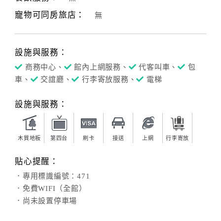
寵物可同房旅店：
無
客
服
聯
設施與服務：
絡
單
商務中心、
館內上網服務、
代客叫車、
包
車、
交誼廳、
行李寄放服務、
電梯
Line
設施與服務：
線
上
客
木質地板
第四台
刷卡
接送
上網
行李寄放
服
貼心提醒：
．專用標識編號：471
紅
．免費WIFI（全館）
利
．尚未設置停車場
查
詢