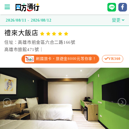
2026/08/11 - 2026/08/12
變更
四
禮來大飯店
方
通
住址：高雄市前金區六合二路166號
行
高雄市旅館471號｜
訂
刷國旅卡，旅遊金8000元等你拿！
VR360
房
台
灣
訂
房
直