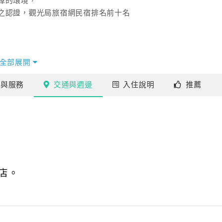
障的環境，
之認證，觀光局旅宿網民宿排名前十名
3D兒童親水樂園、鯉魚潭、東大門夜市，
全部展開
農場、東華大學、理想大地度假村、立川漁場都在約10分鐘的
施
與服務
交通
與週邊
入住
說明
推薦
德正三線系列，日本OSHIN天蠶絲正三線系列，
，讓您在舒眠當中，補充滿滿的元氣再出發。
更健康。
都市的紛紛擾擾，
店。
下的悠閒，
元氣屋，
意境，廊外的青山峻嶺，
……