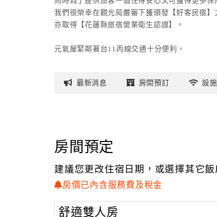
同時為了提供旅客一個住得安心又可獲得更多保
我們很榮幸在觀光局嚴審下獲頒發【好客民宿】
亦取得【花蓮縣旅宿營業衛生認證】。
元氣屋緊鄰著台11丙線交通十分便利，
不論是海洋公園還是兆豐農場、慕谷慕魚、鳳林
都只要短短約10~20分鐘就可到達；還有開心
最新
消息
房間
預訂
設
路程之內呢！
元氣屋房內皆採用獨立筒彈簧床，包括法國PB哥
備有羽毛枕及乳膠枕，提供兩款枕頭任貴賓選用
採用高標R32環保冷媒的大金冷暖空調，讓地球
房間預定
如果你已倦怠庸俗繁華的城市，如果你已受不了
建議您更改住宿日期，或選擇其它飯
請來元氣屋享受沈醉於海岸山脈與中央山脈環抱
我們提供你不同於繁華都會的自然丰采；雅致的
房價已內含服務費及稅金
讓您感受我見青山多嫵媚，料青山見我應如是的
就是您眼簾內最美的一幅畫，而您也正進入畫境
舒適雙人房