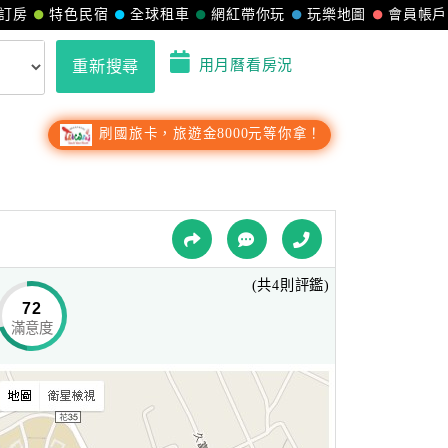
訂房
特色民宿
全球租車
網紅帶你玩
玩樂地圖
會員帳戶
用月曆看房況
重新搜尋
刷國旅卡，旅遊金8000元等你拿！
(共4則評鑑)
72
滿意度