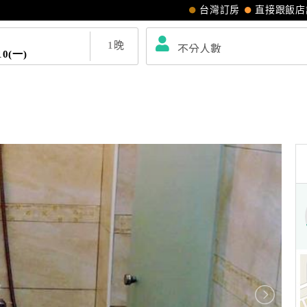
台灣訂房
直接跟飯店
1
晚
10(一)