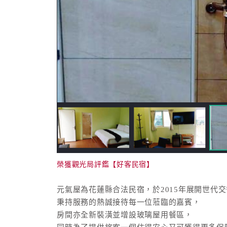
榮獲觀光局評鑑【好客民宿】
元氣屋為花蓮縣合法民宿，於2015年展開世代
秉持服務的熱誠接待每一位蒞臨的嘉賓，
房間亦全新裝潢並增設玻璃屋用餐區，