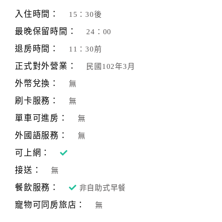
旅
伴
入住時間：
15：30後
計
最晚保留時間：
24：00
劃
退房時間：
11：30前
正式對外營業：
民國102年3月
商
品
外幣兌換：
無
宣
刷卡服務：
無
傳
單車可進房：
無
外國語服務：
無
可上網：
接送：
無
餐飲服務：
非自助式早餐
寵物可同房旅店：
無