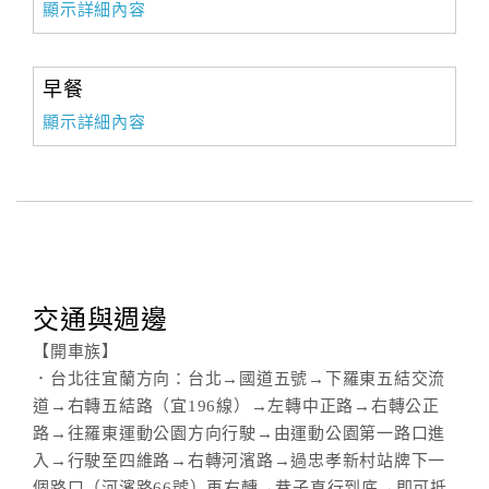
顯示詳細內容
早餐
顯示詳細內容
交通與週邊
【開車族】
．台北往宜蘭方向：台北→國道五號→下羅東五結交流
道→右轉五結路（宜196線）→左轉中正路→右轉公正
路→往羅東運動公園方向行駛→由運動公園第一路口進
入→行駛至四維路→右轉河濱路→過忠孝新村站牌下一
個路口（河濱路66號）再右轉→巷子直行到底→即可抵