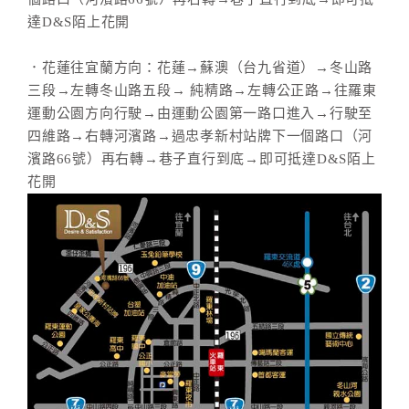
達D&S陌上花開
．花蓮往宜蘭方向：花蓮→蘇澳（台九省道）→冬山路
三段→左轉冬山路五段→ 純精路→左轉公正路→往羅東
運動公園方向行駛→由運動公園第一路口進入→行駛至
四維路→右轉河濱路→過忠孝新村站牌下一個路口（河
濱路66號）再右轉→巷子直行到底→即可抵達D&S陌上
花開