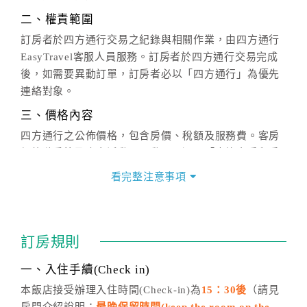
二、權責範圍
訂房者於四方通行交易之紀錄與相關作業，由四方通行
EasyTravel客服人員服務。訂房者於四方通行交易完成
後，如需要異動訂單，訂房者必以「四方通行」為優先
連絡對象。
三、價格內容
四方通行之公佈價格，包含房價、稅額及服務費。客房
價格隨季節及人文活動而異動，以選項「查詢空房與房
價」之當日價格為標準。
看完整注意事項
四、訂單異動
訂房成功後，訂房者如需異動內容，須於住房前在四方
通行「客服聯絡單」提出申辦，四方通行
恕不接受以電
訂房規則
話方式異動
訂單。
※非客服時間之申辦異動，皆為次日計算及辦理。
一、入住手續(Check in)
五、客服時間
本飯店接受辦理入住時間(Check-in)為
15：30後
（請見
房間介紹說明；
最晚保留時間(keep the room on the