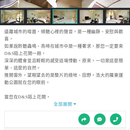
接
跟
飯
店
訂
遠離城市的喧囂，傾聽心裡的聲音，是一種幽靜、安慰與歡
房
喜，
HOT
如果說聆聽蟲鳴、鳥啼在城市中是一種奢求，那您一定要來
D&S陌上花開一趟，
深深的體會並且輕輕的感受這場悸動，原來，一切是這麼簡
特
單、這麼的自然。
色
推開窗外，望眼望去的是整片的綠地、田野，浩大的羅東運
民
動公園就在您的眼前。
宿
當您在D&S陌上花開，
坐在庭院中，細細的品嚐一杯熱咖啡，翻閱您最喜愛的書
全部展開
全
籍，
球
當光陰匆匆一去不赴返時，
租
車
其實，幸福在此時、此刻早已在生活中不斷蔓延。