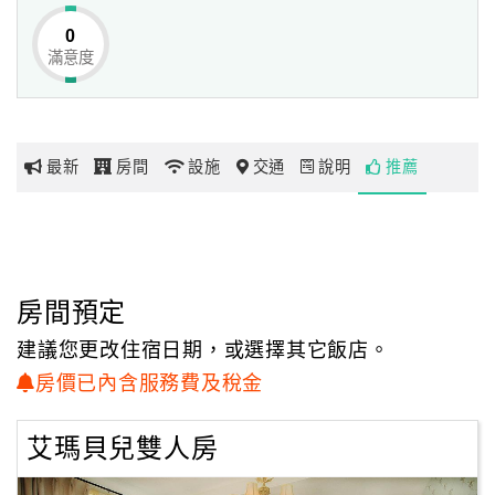
也許在茫茫生活當中，早已失去了生活的平衡， 好好的調適
0
吧！
滿意度
網
生活其實還是處處充滿感動。
紅
帶
你
最新
房間
設施
交通
說明
推薦
玩
玩
樂
地
房間預定
圖
建議您更改住宿日期，或選擇其它飯店。
顧
房價已內含服務費及稅金
客
服
艾瑪貝兒雙人房
務