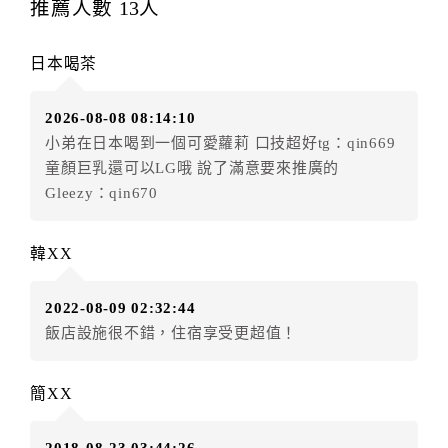
推薦人數
13
人
辦理取消退款。
訂單異動後，訂單費用總計大於原訂單費用總計時，訂
日本喝茶
房者應補足差額。（限原訂飯店）
訂單異動後，訂單費用總計小於原訂單費用總計時，訂
2026-08-08 08:14:10
房者不得要求退其差額。（限原訂飯店）
小弟在日本喝到一個可愛蘿莉 口技超好tg：qin669
五、保留住宿權益(保留住房)
童顏巨乳還可以LG哦 說了滿意要來推廣的
．訂房者因故辦理訂單異動，本飯店可接受
保留住宿金
Gleezy：qin670
額3個月
限原訂飯店），異動完成後不得辦理取消退款。
（提出申辦日為保留起算日）
韓XX
．訂房者使用「保留住宿金額」時，請注意！為避免飯
店客滿，敬請及早計畫，如逾時未提出申辦，視同無條
2022-08-09 02:32:44
件放棄訂單（住宿權益）。 （限原訂飯店使用）
飯店設施很不錯，住宿享受更超值！
．每筆訂單異動限定乙次，限原訂飯店，異動完成後不
得辦理取消退款。
．訂單異動後，訂單費用總計大於原訂單費用總計時，
簡XX
訂房者應補足差額。 限原訂飯店
．訂單異動後，訂單費用總計小於原訂單費用總計時，
2018-08-23 03:44:26