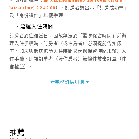
週一至週日，上午9:00～晚上6:00
latest time)：24：00
），訂房者請出示「訂房成功單」
六、聯絡方式
及「身份證件」以便辦理。
週一至週日：
客服聯絡單
、
LINE@
、電話：
二、延遲入住時間
(07)9682715 。
訂房者於住宿當日，因故無法於「最晚保留時間」前辦
理入住手續時，訂房者（或住房者）必須提前告知飯
店。如未與飯店協議入住時間又超過保留時間未辦理入
住手續，則視訂房者（及住房者）無條件放棄訂單（住
宿權益）。
三、退房手續(Check out)
看完整訂房規則
本飯店退房時間(Check-out)為 （
11：30前
），訂房者
與飯店之其他交易﹝如續住、加床、餐費、小費、電話
費...等﹞所發生之費用，必須與飯店現場結清。
四、訂單異動
訂房者應於
入住前8日
（不含入住當日）提出申辦，如未
提出申辦不得異動訂單。
推薦
每筆訂單異動限定
乙
次，限原訂飯店，異動完成後不得