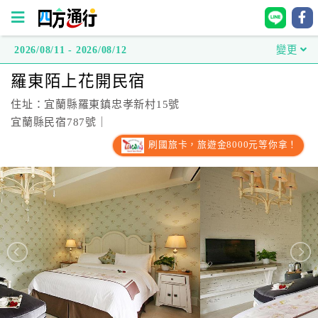
2026/08/11 - 2026/08/12
變更
四
羅東陌上花開民宿
方
通
住址：宜蘭縣羅東鎮忠孝新村15號
行
宜蘭縣民宿787號｜
訂
刷國旅卡，旅遊金8000元等你拿！
房
台
灣
訂
房
直