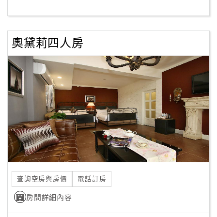
客
服
奧黛莉四人房
聯
絡
單
Line
線
上
客
服
查詢空房與房價
電話訂房
紅
利
房間詳細內容
查
詢