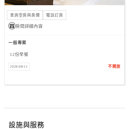
合
作
查詢空房與房價
電話訂房
提
房間詳細內容
案
一般專案
飯
店
12份早餐
合
不開放
2026/08/11
作
廠
商
合
作
設施與服務