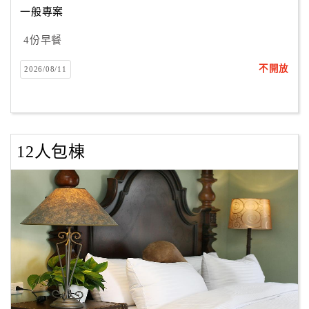
一般專案
4份早餐
訂
房
不開放
2026/08/11
Q&A
國
旅
12人包棟
卡
訂
房
請
款
收
據