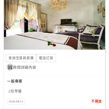
顧
客
滿
意
度
訂
單
查詢空房與房價
電話訂房
管
理
房間詳細內容
一般專案
會
員
2份早餐
帳
戶
不開放
2026/08/11