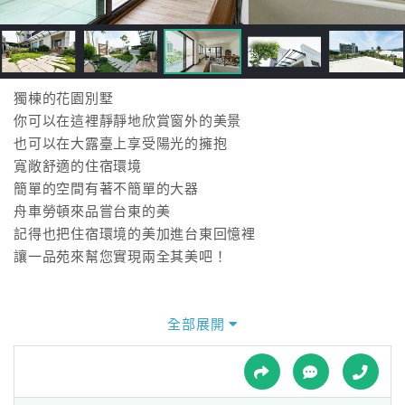
接
跟
飯
店
訂
獨棟的花園別墅
房
你可以在這裡靜靜地欣賞窗外的美景
HOT
也可以在大露臺上享受陽光的擁抱
寬敞舒適的住宿環境
簡單的空間有著不簡單的大器
特
舟車勞頓來品嘗台東的美
色
記得也把住宿環境的美加進台東回憶裡
民
讓一品苑來幫您實現兩全其美吧！
宿
全部展開
全
球
租
車