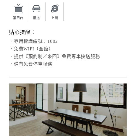
旅
伴
計
第四台
接送
上網
劃
貼心提醒：
．專用標識編號：1002
商
．免費WIFI（全館）
品
．提供《預約制／來回》免費專車接送服務
宣
．備有免費停車服務
傳