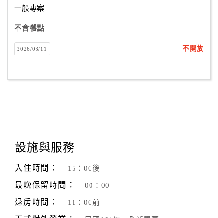
一般專案
不含餐點
訂
房
不開放
2026/08/11
Q&A
國
旅
卡
訂
房
設施與服務
入住時間：
15：00後
請
款
最晚保留時間：
00：00
收
退房時間：
11：00前
據