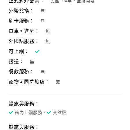
正式對外營業：
民國104年，全新開幕
合
外幣兌換：
無
作
提
刷卡服務：
無
案
單車可進房：
無
外國語服務：
無
飯
可上網：
店
接送：
合
無
作
餐飲服務：
無
寵物可同房旅店：
無
廠
商
合
設施與服務：
作
館內上網服務、
交誼廳
設施與服務：