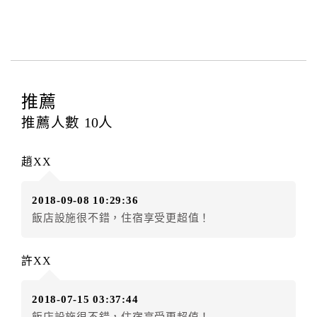
與飯店之其他交易﹝如續住、加床、餐費、小費、電話
費...等﹞所發生之費用，必須與飯店現場結清。
四、訂單異動
訂房者應於
入住前8日
（不含入住當日）提出申辦，如未
提出申辦不得異動訂單。
推薦
每筆訂單異動限定
乙
次，限原訂飯店，異動完成後不得
推薦人數
10
人
辦理取消退款。
訂單異動後，訂單費用總計大於原訂單費用總計時，訂
趙XX
房者應補足差額。（限原訂飯店）
訂單異動後，訂單費用總計小於原訂單費用總計時，訂
2018-09-08 10:29:36
房者不得要求退其差額。（限原訂飯店）
飯店設施很不錯，住宿享受更超值！
五、保留住宿權益(保留住房)
．訂房者因故辦理訂單異動，本飯店可接受
保留住宿金
許XX
額3個月
限原訂飯店），異動完成後不得辦理取消退款。
（提出申辦日為保留起算日）
2018-07-15 03:37:44
．訂房者使用「保留住宿金額」時，請注意！為避免飯