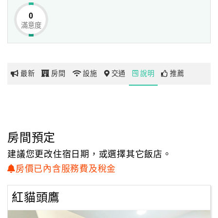
0
滿意度
網
紅
帶
你
最新
房間
設施
交通
說明
推薦
玩
玩
樂
地
房間預定
圖
建議您更改住宿日期，或選擇其它飯店。
顧
房價已內含服務費及稅金
客
服
紅貓頭鷹
務