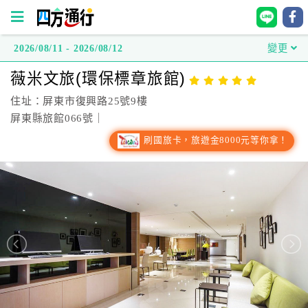
2026/08/11 - 2026/08/12
變更
四
薇米文旅(環保標章旅館)
方
通
住址：屏東市復興路25號9樓
行
屏東縣旅館066號｜
訂
刷國旅卡，旅遊金8000元等你拿！
房
台
灣
訂
房
直