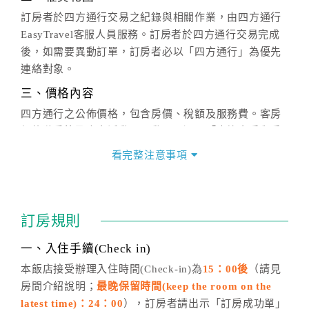
訂房者於四方通行交易之紀錄與相關作業，由四方通行
EasyTravel客服人員服務。訂房者於四方通行交易完成
後，如需要異動訂單，訂房者必以「四方通行」為優先
連絡對象。
三、價格內容
四方通行之公佈價格，包含房價、稅額及服務費。客房
價格隨季節及人文活動而異動，以選項「查詢空房與房
價」之當日價格為標準。
看完整注意事項
四、訂單異動
訂房成功後，訂房者如需異動內容，須於住房前在四方
通行「客服聯絡單」提出申辦，四方通行
恕不接受以電
訂房規則
話方式異動
訂單。
※非客服時間之申辦異動，皆為次日計算及辦理。
一、入住手續(Check in)
五、客服時間
本飯店接受辦理入住時間(Check-in)為
15：00後
（請見
房間介紹說明；
最晚保留時間(keep the room on the
週一至週日，上午9:00～晚上6:00
latest time)：24：00
），訂房者請出示「訂房成功單」