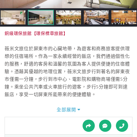
接
跟
飯
店
訂
銅級環保旅館【環保標章旅館】
房
HOT
薇米文旅位於屏東市的心臟地帶，為遊客和商務旅客提供理
想的住宿場所。作為一家永續經營的飯店，我們通過個性化
的服務，舒適的客房和溫馨的氛圍為客人提供便捷的住宿體
特
驗。憑藉其優越的地理位置，薇米文旅步行到著名的屏東夜
色
市僅需一分鐘，步行到市中心、電影院和購物商場僅需5分
民
鐘。乘坐公共汽車或火車旅行的遊客，步行5分鐘即可到達
宿
飯店，享受一切屏東所能帶來的便捷體驗。
Located in the heart of Pingtung City,Wemeet Hotel offers
全部展開
全
the perfect accommodation for visitors and business
球
travelers. As a family-owned hotel, we create great
租
車
experiences for our guests by offering personal service,