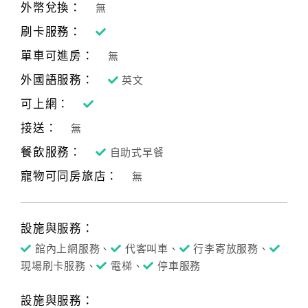
旅
外幣兌換：
無
伴
刷卡服務：
計
劃
單車可進房：
無
外國語服務：
英文
商
可上網：
品
接送：
無
宣
傳
餐飲服務：
自助式早餐
寵物可同房旅店：
無
設施與服務：
館內上網服務、
代客叫車、
行李寄放服務、
現場刷卡服務、
電梯、
停車服務
設施與服務：