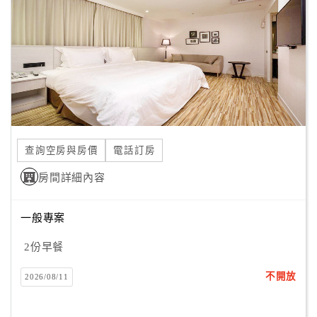
County is Kenting National Park with beautiful beaches
客
where you can spend the day. We would be happy to
服
organize transportation for you so you can spend the day at
聯
the beach!
絡
單
Line
查詢空房與房價
電話訂房
線
房間詳細內容
上
客
服
一般專案
2份早餐
紅
不開放
2026/08/11
利
查
詢