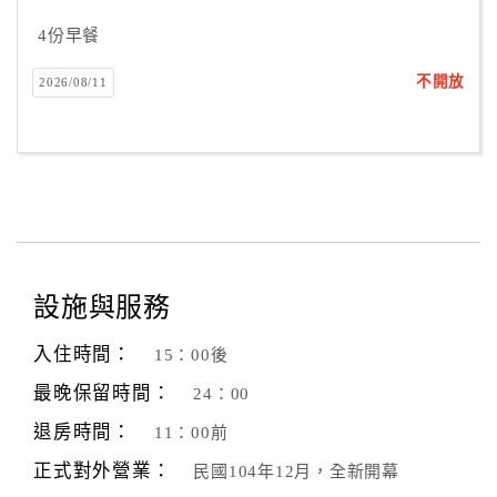
合
4份早餐
作
提
不開放
2026/08/11
案
飯
店
合
作
設施與服務
廠
入住時間：
15：00後
商
最晚保留時間：
合
24：00
作
退房時間：
11：00前
正式對外營業：
民國104年12月，全新開幕