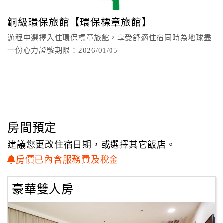
minute walk from the hotel you can also find Starbucks,
顧
Cold Stone Creamery, and other Western and Asian food
銅級環保旅館【環保標章旅館】
客
options. Our staff at the front desk is very knowledgeable
遊程中選擇入住環保標章旅館，享受舒適住宿同時為地球盡
滿
and ready to help you choose a restaurant and arrange for
一份心力證號期限：2026/01/05
意
transportation. Just ask!
度
在屏東周邊有許多旅遊景點，包括屏東夜市，公園和許多美
麗的佛教寺廟。環球購物中心內有一個全新的電影院，飯店
訂
周圍也有許多酒吧供您在那裡喝上一杯！屏東縣最熱門的旅
單
遊景點是墾丁國家公園，在那裡有可供您花上一整天享受的
管
房間預定
美麗海灘。我們很樂意為您安排交通，讓您可以在海灘度過
理
難忘的一天！
建議您更改住宿日期，或選擇其它飯店。
房價已內含服務費及稅金
There are many sites to see around Pingtung including the
會
night market, parks, and numerous beautiful Buddhist
員
豪華雙人房
temples. There is a brand new movie theater located inside
帳
the Global Mall and there are also many bars around the
戶
hotel to grab a drink! The top tourist attraction in Pingtung