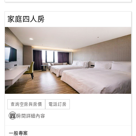
家庭四人房
訂
房
Q&A
國
旅
卡
訂
房
查詢空房與房價
電話訂房
請
款
房間詳細內容
收
據
一般專案