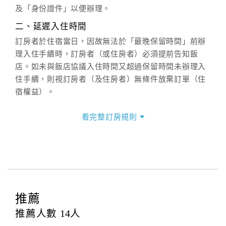
六、聯絡方式
及「身份證件」以便辦理。
週一至週日：
客服聯絡單
、
LINE@
、電話：
二、延遲入住時間
(07)9682715 。
訂房者於住宿當日，因故無法於「最晚保留時間」前辦
理入住手續時，訂房者（或住房者）必須提前告知飯
店。如未與飯店協議入住時間又超過保留時間未辦理入
住手續，則視訂房者（及住房者）無條件放棄訂單（住
宿權益）。
三、退房手續(Check out)
看完整訂房規則
本飯店退房時間(Check-out)為 （
11：00前
），訂房者
與飯店之其他交易﹝如續住、加床、餐費、小費、電話
費...等﹞所發生之費用，必須與飯店現場結清。
四、訂單異動
訂房者應於
入住前2日
（不含入住當日）提出申辦，如未
提出申辦不得異動訂單。
推薦
每筆訂單異動限定
乙
次，限原訂飯店，異動完成後不得
推薦人數
14
人
辦理取消退款。