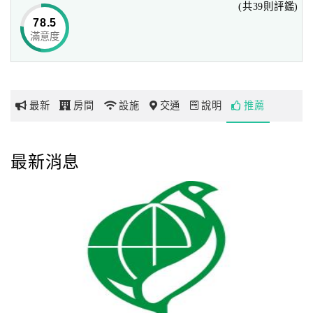
(共39則評鑑)
comfortable rooms and a warm atmosphere. With its
78.5
convenient location, Wemeet Hotel is a one minute walk to
滿意度
網
the famous Pingtung night market and just a 5 minute walk
紅
to the city center, movie theaters and shopping malls.
帶
Guests traveling by bus or train can walk to the hotel in 5
你
minutes and enjoy the proximity of everything Pingtung
最新
房間
設施
交通
說明
推薦
玩
has to offer.
著名的屏東夜市距離薇米文旅只有數步之遙。另外還有許多
玩
最新消息
特色小店和臺灣美食供您選擇。從飯店步行10分鐘，您即可
樂
找到星巴克咖啡，酷聖石冰淇淋和其他各類東西方美食。我
地
們飯店前臺的工作人員擁有非常豐富的經驗，可隨時幫您選
圖
擇一間適合的餐廳，并為您安排合理的交通路線。您所需要
做的只是開口詢問即可！
顧
客
The famous Pingtung night market is just steps away from
服
the WemeetHotel . There are hundreds of food stalls with
務
amazing Taiwanese delicacies to choose from! Within a 10-