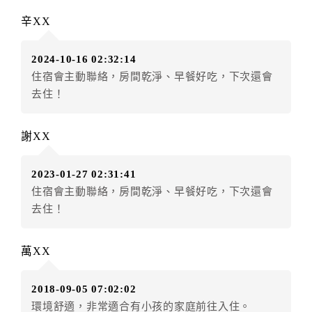
訂單異動後，訂單費用總計大於原訂單費用總計時，訂
辛XX
房者應補足差額。（限原訂飯店）
訂單異動後，訂單費用總計小於原訂單費用總計時，訂
2024-10-16 02:32:14
房者不得要求退其差額。（限原訂飯店）
住宿會主動聯絡，房間乾淨、早餐好吃，下次還會
五、保留住宿權益(保留住房)
去住！
．訂房者因故辦理訂單異動，本飯店可接受
保留住宿金
額3個月
限原訂飯店），異動完成後不得辦理取消退款。
謝XX
（提出申辦日為保留起算日）
．訂房者使用「保留住宿金額」時，請注意！為避免飯
2023-01-27 02:31:41
店客滿，敬請及早計畫，如逾時未提出申辦，視同無條
住宿會主動聯絡，房間乾淨、早餐好吃，下次還會
件放棄訂單（住宿權益）。 （限原訂飯店使用）
去住！
．每筆訂單異動限定乙次，限原訂飯店，異動完成後不
得辦理取消退款。
．訂單異動後，訂單費用總計大於原訂單費用總計時，
萬XX
訂房者應補足差額。 限原訂飯店
．訂單異動後，訂單費用總計小於原訂單費用總計時，
2018-09-05 07:02:02
訂房者不得要求退其差額。限原訂飯店
環境舒適，非常適合有小孩的家庭前往入住。