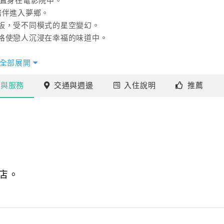
彿置身在電影院中。
陪伴進入夢鄉。
板，受不同模式的星空變幻。
格使戀人沉浸在幸福的味道中。
全部展開
施
與服務
交通
與週邊
入住
說明
推薦
店。