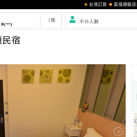
台灣訂房
直接跟飯店
1
晚
10(一)
題民宿