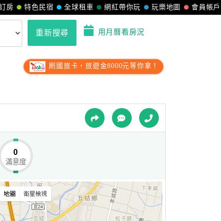
訂房
特色民宿
全球租車
網紅帶你玩
玩樂地圖
會員帳戶
用月曆看房況
重新搜尋
刷國旅卡，旅遊金8000元等你拿！
0
滿意度