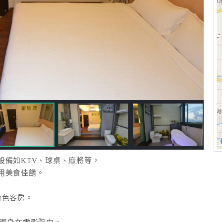
設備如KTV、球桌、麻將等，
用美食佳餚。
特色客房。