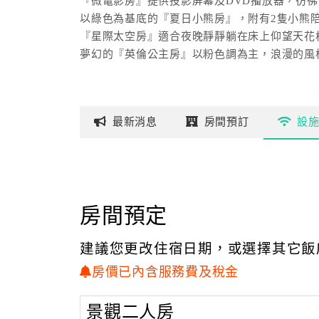
『微電影房』提供投影屏幕及DVD播放器，彷
以綠色為基底的『夏日小熊房』，附有2隻小熊
『星際太空房』適合夜晚靜靜躺在床上仰望天花
夢幻的『英倫公主房』以粉色調為主，浪漫的風
最新
消息
房間
預訂
設
房間預定
建議您更改住宿日期，或選擇其它飯
房價已內含服務費及稅金
景觀二人房