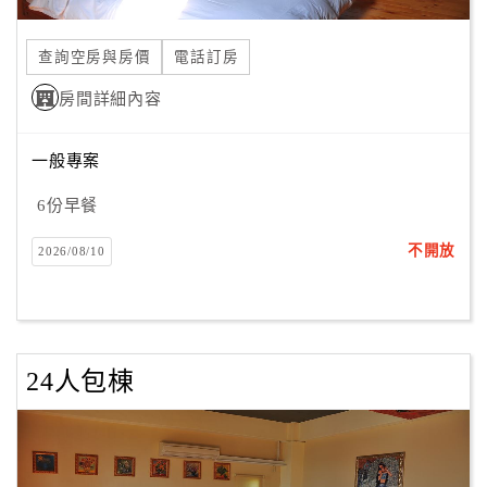
合
作
查詢空房與房價
電話訂房
提
房間詳細內容
案
一般專案
飯
店
6份早餐
合
不開放
2026/08/10
作
廠
商
24人包棟
合
作