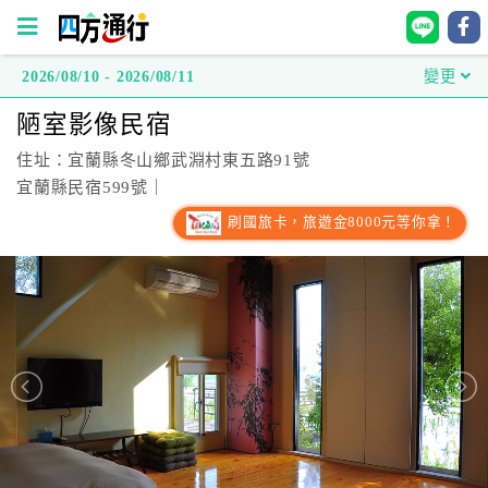
2026/08/10 - 2026/08/11
變更
四
陋室影像民宿
方
通
住址：宜蘭縣冬山鄉武淵村東五路91號
行
宜蘭縣民宿599號｜
訂
刷國旅卡，旅遊金8000元等你拿！
房
台
灣
訂
房
直