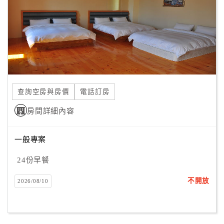
旅
伴
計
劃
商
品
查詢空房與房價
電話訂房
宣
傳
房間詳細內容
一般專案
24份早餐
不開放
2026/08/10