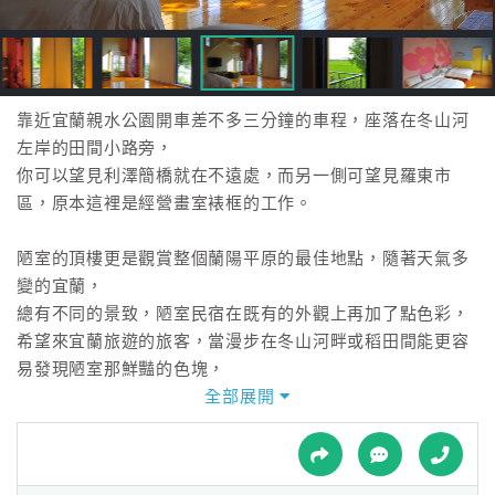
接
跟
飯
店
訂
靠近宜蘭親水公園開車差不多三分鐘的車程，座落在冬山河
房
左岸的田間小路旁，
HOT
你可以望見利澤簡橋就在不遠處，而另一側可望見羅東市
區，原本這裡是經營畫室裱框的工作。
特
陋室的頂樓更是觀賞整個蘭陽平原的最佳地點，隨著天氣多
色
變的宜蘭，
民
總有不同的景致，陋室民宿在既有的外觀上再加了點色彩，
宿
希望來宜蘭旅遊的旅客，當漫步在冬山河畔或稻田間能更容
易發現陋室那鮮豔的色塊，
有機會到陋室歇歇腳，欣賞主人精彩的創作喔。
全部展開
全
球
我愛攝影，包含拍照和錄影，我在攝影裡，更了解我的父
租
車
親，也在攝影中懷念我的父親；