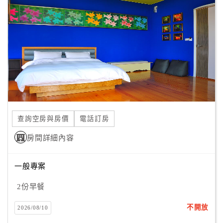
顧
客
滿
意
度
訂
單
查詢空房與房價
電話訂房
管
理
房間詳細內容
一般專案
會
員
2份早餐
帳
戶
不開放
2026/08/10