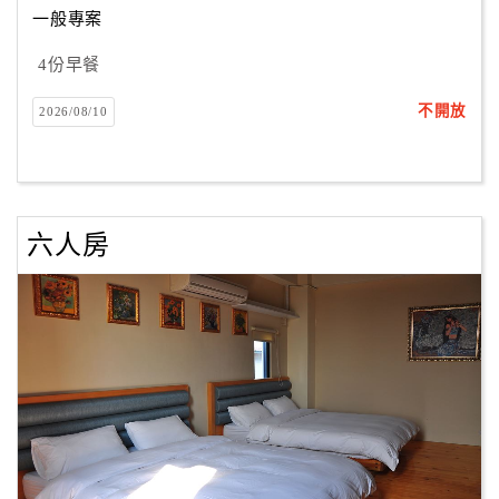
一般專案
4份早餐
訂
房
不開放
2026/08/10
Q&A
國
旅
六人房
卡
訂
房
請
款
收
據