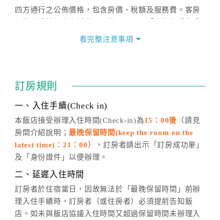
四方通行之公佈價格，包含房價、稅額及服務費。客房
價格隨季節及人文活動而異動，以選項「查詢空房與房
價」之當日價格為標準。
看完整注意事項
四、訂單異動
訂房成功後，訂房者如需異動內容，須於住房前在四方
通行「客服聯絡單」提出申辦，四方通行
恕不接受以電
訂房規則
話方式異動
訂單。
※非客服時間之申辦異動，皆為次日計算及辦理。
一、入住手續(Check in)
五、客服時間
本飯店接受辦理入住時間(Check-in)為
15：00後
（請見
房間介紹說明；
最晚保留時間(keep the room on the
週一至週日，上午9:00～晚上6:00
latest time)：21：00
），訂房者請出示「訂房成功單」
六、聯絡方式
及「身份證件」以便辦理。
週一至週日：
客服聯絡單
、
LINE@
、電話：
二、延遲入住時間
(07)9682715 。
訂房者於住宿當日，因故無法於「最晚保留時間」前辦
理入住手續時，訂房者（或住房者）必須提前告知飯
店。如未與飯店協議入住時間又超過保留時間未辦理入