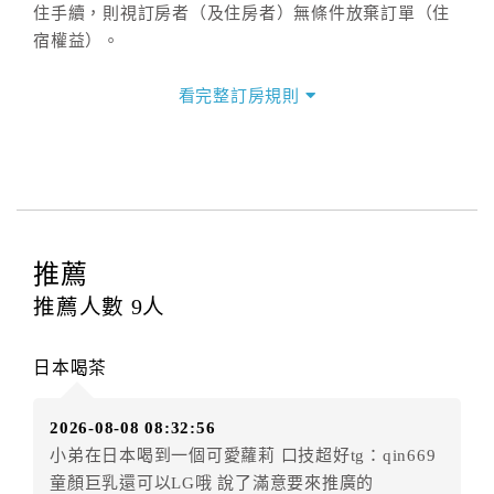
住手續，則視訂房者（及住房者）無條件放棄訂單（住
宿權益）。
三、退房手續(Check out)
看完整訂房規則
本飯店退房時間(Check-out)為 （
11：00前
），訂房者
與飯店之其他交易﹝如續住、加床、餐費、小費、電話
費...等﹞所發生之費用，必須與飯店現場結清。
四、訂單異動
訂房者應於
入住前8日
（不含入住當日）提出申辦，如未
提出申辦不得異動訂單。
推薦
每筆訂單異動限定
乙
次，限原訂飯店，異動完成後不得
推薦人數
9
人
辦理取消退款。
訂單異動後，訂單費用總計大於原訂單費用總計時，訂
日本喝茶
房者應補足差額。（限原訂飯店）
訂單異動後，訂單費用總計小於原訂單費用總計時，訂
2026-08-08 08:32:56
房者不得要求退其差額。（限原訂飯店）
小弟在日本喝到一個可愛蘿莉 口技超好tg：qin669
五、保留住宿權益(保留住房)
童顏巨乳還可以LG哦 說了滿意要來推廣的