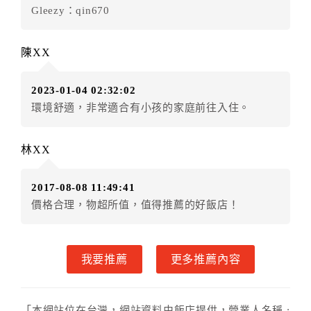
．訂房者因故辦理訂單異動，本飯店可接受
保留住宿金
Gleezy：qin670
額3個月
限原訂飯店），異動完成後不得辦理取消退款。
（提出申辦日為保留起算日）
陳XX
．訂房者使用「保留住宿金額」時，請注意！為避免飯
店客滿，敬請及早計畫，如逾時未提出申辦，視同無條
2023-01-04 02:32:02
件放棄訂單（住宿權益）。 （限原訂飯店使用）
環境舒適，非常適合有小孩的家庭前往入住。
．每筆訂單異動限定乙次，限原訂飯店，異動完成後不
得辦理取消退款。
．訂單異動後，訂單費用總計大於原訂單費用總計時，
林XX
訂房者應補足差額。 限原訂飯店
．訂單異動後，訂單費用總計小於原訂單費用總計時，
2017-08-08 11:49:41
訂房者不得要求退其差額。限原訂飯店
價格合理，物超所值，值得推薦的好飯店！
六、取消訂單
訂房者因故取消訂單辦理退款，依下列標準申辦：
我要推薦
更多推薦內容
◎住房日14天前辦理者，訂單費用扣除總計0%為手續費
◎住房日8天前辦理者，訂單費用扣除總計60%為手續費
◎住房日1天前辦理者，訂單費用扣除總計100%為手續
「本網站位在台灣，網站資料由飯店提供，營業人名稱 :