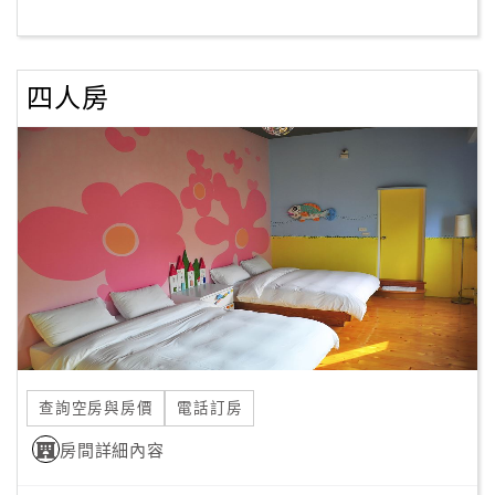
客
服
四人房
聯
絡
單
Line
線
上
客
服
查詢空房與房價
電話訂房
紅
利
房間詳細內容
查
詢