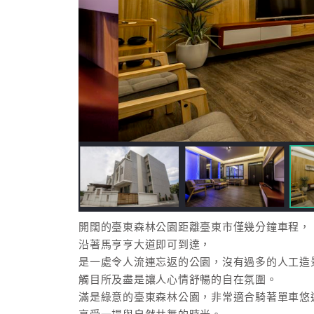
開闊的臺東森林公園距離臺東市僅幾分鐘車程，
沿著馬亨亨大道即可到達，
是一處令人流連忘返的公園，沒有過多的人工造
觸目所及盡是讓人心情舒暢的自在氛圍。
滿是綠意的臺東森林公園，非常適合騎著單車悠