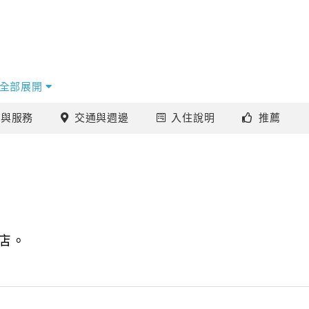
全部展開
施
與服務
交通
與週邊
入住
說明
推薦
店。