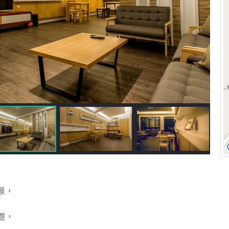
景，
遊，