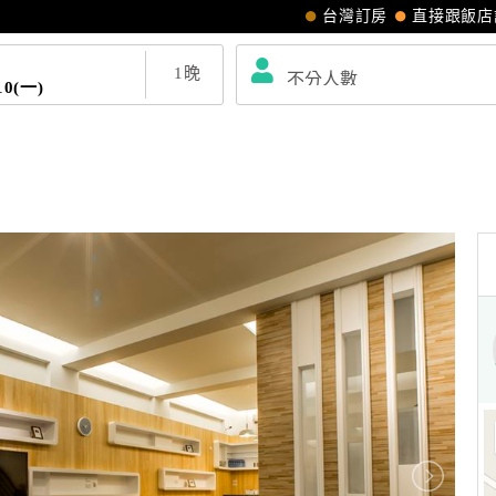
台灣訂房
直接跟飯店
1
晚
10(一)