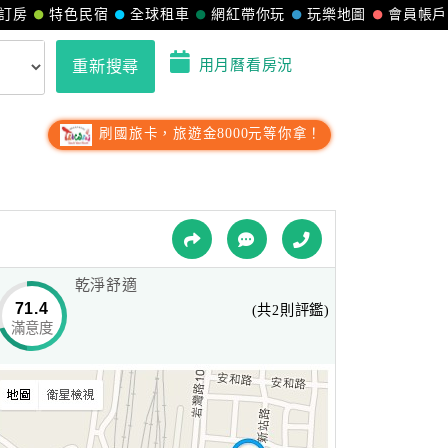
訂房
特色民宿
全球租車
網紅帶你玩
玩樂地圖
會員帳戶
用月曆看房況
重新搜尋
刷國旅卡，旅遊金8000元等你拿！
乾淨舒適
71.4
(共2則評鑑)
滿意度