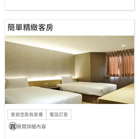
客
服
簡單精緻客房
聯
絡
單
Line
線
上
客
服
查詢空房與房價
電話訂房
紅
利
房間詳細內容
查
詢