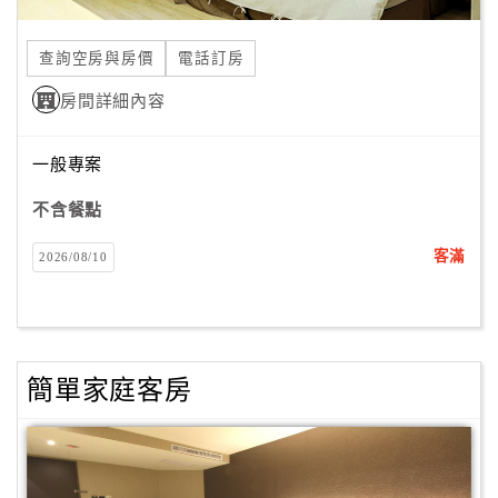
合
作
查詢空房與房價
電話訂房
提
房間詳細內容
案
一般專案
飯
店
不含餐點
合
客滿
2026/08/10
作
廠
商
簡單家庭客房
合
作