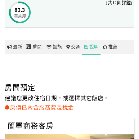
(共12則評鑑)
83.3
滿意度
網
紅
帶
你
最新
房間
設施
交通
說明
推薦
玩
玩
樂
地
房間預定
圖
建議您更改住宿日期，或選擇其它飯店。
顧
房價已內含服務費及稅金
客
服
簡單商務客房
務