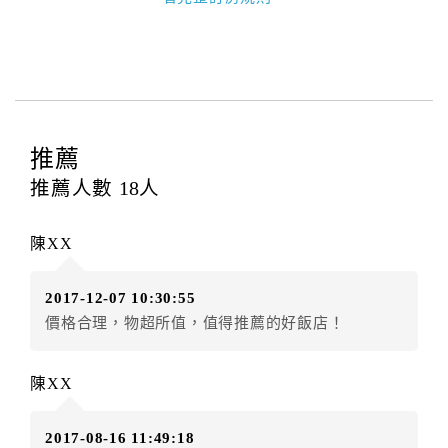
本飯店退房時間(Check-out)為 （
11：00前
），訂房者
與飯店之其他交易﹝如續住、加床、餐費、小費、電話
費...等﹞所發生之費用，必須與飯店現場結清。
四、訂單異動
訂房者應於
入住前2日
（不含入住當日）提出申辦，如未
提出申辦不得異動訂單。
推薦
每筆訂單異動限定
乙
次，限原訂飯店，異動完成後不得
推薦人數
18
人
辦理取消退款。
訂單異動後，訂單費用總計大於原訂單費用總計時，訂
陳XX
房者應補足差額。（限原訂飯店）
訂單異動後，訂單費用總計小於原訂單費用總計時，訂
2017-12-07 10:30:55
房者不得要求退其差額。（限原訂飯店）
價格合理，物超所值，值得推薦的好飯店！
五、保留住宿權益(保留住房)
．訂房者因故辦理訂單異動，本飯店可接受
保留住宿金
陳XX
額3個月
限原訂飯店），異動完成後不得辦理取消退款。
（提出申辦日為保留起算日）
2017-08-16 11:49:18
．訂房者使用「保留住宿金額」時，請注意！為避免飯