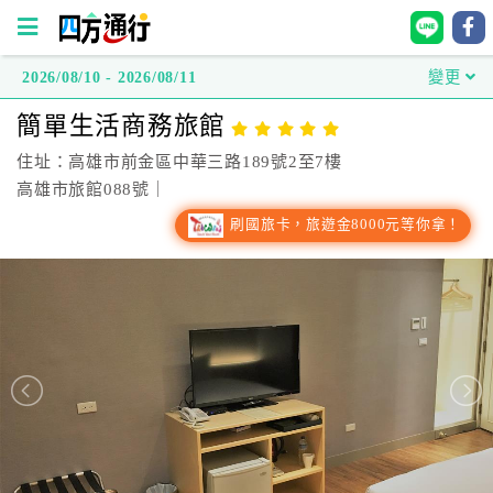
2026/08/10 - 2026/08/11
變更
四
簡單生活商務旅館
方
通
住址：高雄市前金區中華三路189號2至7樓
行
高雄市旅館088號｜
訂
刷國旅卡，旅遊金8000元等你拿！
房
台
灣
訂
房
直