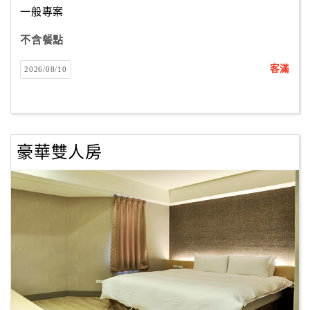
一般專案
不含餐點
訂
房
客滿
2026/08/10
Q&A
國
旅
豪華雙人房
卡
訂
房
請
款
收
據