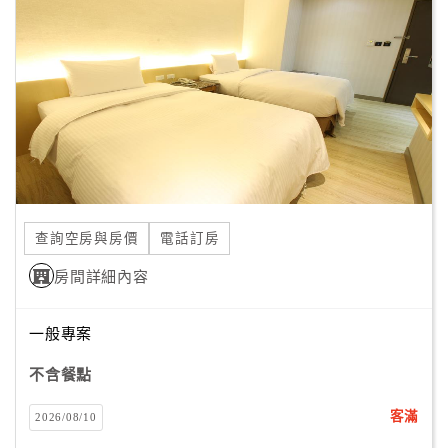
顧
客
滿
意
度
訂
單
查詢空房與房價
電話訂房
管
理
房間詳細內容
一般專案
會
員
不含餐點
帳
戶
客滿
2026/08/10