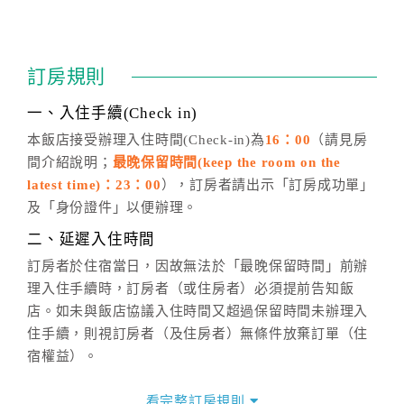
四、訂單異動
訂房成功後，訂房者如需異動內容，須於住房前在四方
通行「客服聯絡單」提出申辦，四方通行
恕不接受以電
訂房規則
話方式異動
訂單。
※非客服時間之申辦異動，皆為次日計算及辦理。
一、入住手續(Check in)
五、客服時間
本飯店接受辦理入住時間(Check-in)為
16：00
（請見房
間介紹說明；
最晚保留時間(keep the room on the
週一至週日，上午9:00～晚上6:00
latest time)：23：00
），訂房者請出示「訂房成功單」
六、聯絡方式
及「身份證件」以便辦理。
週一至週日：
客服聯絡單
、
LINE@
、電話：
二、延遲入住時間
(07)9682715 。
訂房者於住宿當日，因故無法於「最晚保留時間」前辦
理入住手續時，訂房者（或住房者）必須提前告知飯
店。如未與飯店協議入住時間又超過保留時間未辦理入
住手續，則視訂房者（及住房者）無條件放棄訂單（住
宿權益）。
三、退房手續(Check out)
看完整訂房規則