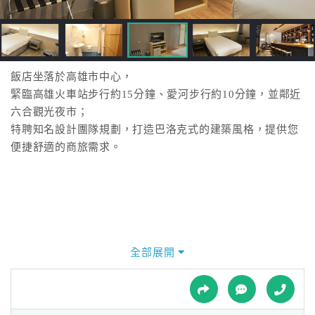
接
跟
飯
店
訂
飯店坐落於高雄市中心，
房
緊臨高雄火車站步行約15分鐘、愛河步行約10分鐘，並鄰近
HOT
六合觀光夜市；
特聘知名設計團隊規劃，打造巴洛克式的建築風格，提供您
便捷舒適的商旅需求。
特
色
民
宿
全部展開
全
球
租
車