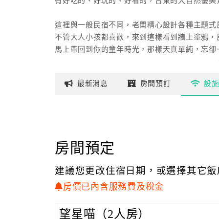
有好吃的、好玩的、好看的，台東的大自然優美
這裡與一般民宿不同，老闆精心設計各種主題式
不管大人小孩都喜歡，來到這樣看到牆上塗鴉，
馬上帶回到你的童年時光，那樣天真單純，忘卻
旅行就是要放鬆，這樣一個舒適環境非常適合親
最新
消息
房間
預訂
設
房間預定
建議您更改住宿日期，或選擇其它飯
房價已內含服務費及稅金
望星喵（2人房）