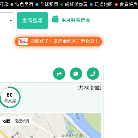
訂房
特色民宿
全球租車
網紅帶你玩
玩樂地圖
會員帳戶
用月曆看房況
重新搜尋
刷國旅卡，旅遊金8000元等你拿！
(共2則評鑑)
80
滿意度