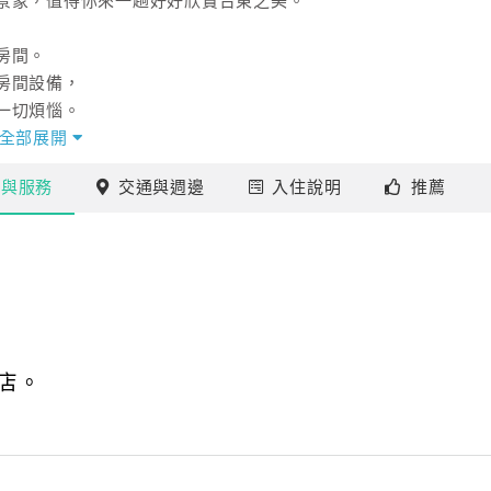
景象，值得你來一趟好好欣賞台東之美。
房間。
房間設備，
一切煩惱。
全部展開
子，大人小孩都喜歡的一個住宿環境。
施
與服務
交通
與週邊
入住
說明
推薦
店。