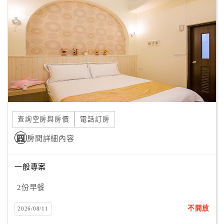
顧
客
滿
意
度
訂
單
查詢空房與房價
電話訂房
管
理
房間詳細內容
一般專案
會
員
2份早餐
帳
戶
不開放
2026/08/11