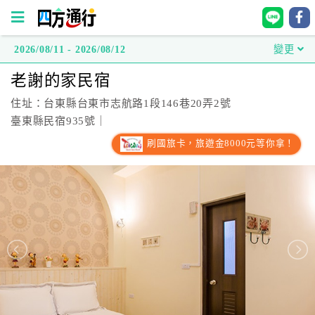
2026/08/11 - 2026/08/12
變更
四
老謝的家民宿
方
通
住址：台東縣台東市志航路1段146巷20弄2號
行
臺東縣民宿935號｜
訂
刷國旅卡，旅遊金8000元等你拿！
房
台
灣
訂
房
直