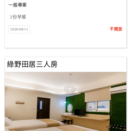
一般專案
2份早餐
訂
房
不開放
2026/08/11
Q&A
國
旅
綠野田居三人房
卡
訂
房
請
款
收
據