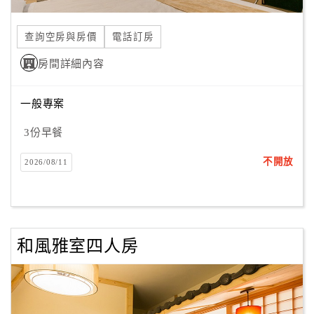
合
作
查詢空房與房價
電話訂房
提
房間詳細內容
案
一般專案
飯
店
3份早餐
合
不開放
2026/08/11
作
廠
商
和風雅室四人房
合
作