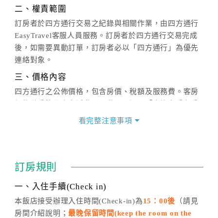
二、權責範圍
訂房者於四方通行交易之紀錄與相關作業，由四方通行
EasyTravel客服人員服務。訂房者於四方通行交易完成
後，如需要異動訂單，訂房者必以「四方通行」為優先
連絡對象。
三、價格內容
四方通行之公佈價格，包含房價、稅額及服務費。客房
價格隨季節及人文活動而異動，以選項「查詢空房與房
價」之當日價格為標準。
看完整注意事項
四、訂單異動
訂房成功後，訂房者如需異動內容，須於住房前在四方
通行「客服聯絡單」提出申辦，四方通行
恕不接受以電
訂房規則
話方式異動
訂單。
※非客服時間之申辦異動，皆為次日計算及辦理。
一、入住手續(Check in)
五、客服時間
本飯店接受辦理入住時間(Check-in)為
15：00後
（請見
房間介紹說明；
最晚保留時間(keep the room on the
週一至週日，上午9:00～晚上6:00