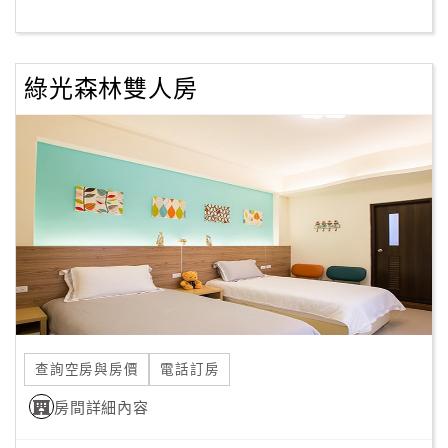
客
服
綠光森林雙人房
聯
絡
單
Line
線
上
客
服
查詢空房與房價
電話訂房
紅
利
房間詳細內容
查
詢