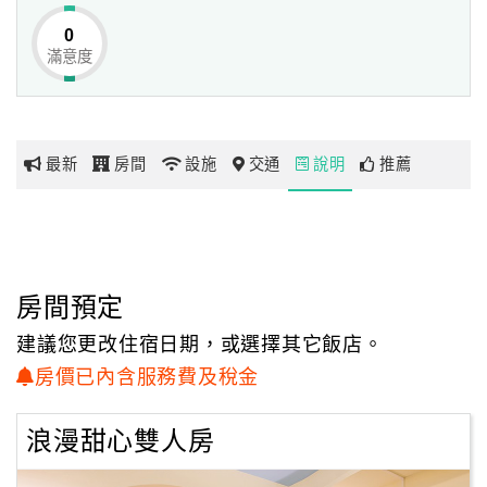
0
滿意度
網
紅
帶
你
最新
房間
設施
交通
說明
推薦
玩
玩
樂
地
房間預定
圖
建議您更改住宿日期，或選擇其它飯店。
顧
房價已內含服務費及稅金
客
服
浪漫甜心雙人房
務