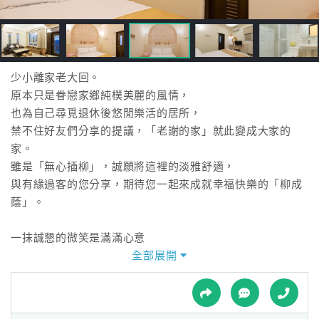
接
跟
飯
店
訂
少小離家老大回。
房
原本只是眷戀家鄉純樸美麗的風情，
HOT
也為自己尋覓退休後悠閒樂活的居所，
禁不住好友們分享的提議，「老謝的家」就此變成大家的
家。
特
雖是「無心插柳」，誠願將這裡的淡雅舒適，
色
與有緣過客的您分享，期待您一起來成就幸福快樂的「柳成
民
蔭」。
宿
一抹誠懇的微笑是滿滿心意
甘之如飴自得其樂的生活態度
全部展開
全
源自台東最自然樸質的真性情
球
想與來自遠方的您分享幸福感
租
車