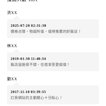
辦理取消退款。
訂單異動後，訂單費用總計大於原訂單費用總計時，訂
洪XX
房者應補足差額。（限原訂飯店）
訂單異動後，訂單費用總計小於原訂單費用總計時，訂
2025-07-20 02:31:38
房者不得要求退其差額。（限原訂飯店）
價格合理，物超所值，值得推薦的好飯店！
五、保留住宿權益(保留住房)
．訂房者因故辦理訂單異動，本飯店可接受
保留住宿金
林XX
額3個月
限原訂飯店），異動完成後不得辦理取消退款。
（提出申辦日為保留起算日）
2019-01-30 11:48:34
．訂房者使用「保留住宿金額」時，請注意！為避免飯
飯店設施很不錯，住宿享受更超值！
店客滿，敬請及早計畫，如逾時未提出申辦，視同無條
件放棄訂單（住宿權益）。 （限原訂飯店使用）
．每筆訂單異動限定乙次，限原訂飯店，異動完成後不
劉XX
得辦理取消退款。
．訂單異動後，訂單費用總計大於原訂單費用總計時，
2017-11-10 03:39:35
訂房者應補足差額。 限原訂飯店
訂房網站的主動關心十分貼心！
．訂單異動後，訂單費用總計小於原訂單費用總計時，