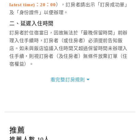
latest time)：20：00
），訂房者請出示「訂房成功單」
六、聯絡方式
及「身份證件」以便辦理。
週一至週日：
客服聯絡單
、
LINE@
、電話：
二、延遲入住時間
(07)9682715 。
訂房者於住宿當日，因故無法於「最晚保留時間」前辦
理入住手續時，訂房者（或住房者）必須提前告知飯
店。如未與飯店協議入住時間又超過保留時間未辦理入
住手續，則視訂房者（及住房者）無條件放棄訂單（住
宿權益）。
三、退房手續(Check out)
看完整訂房規則
本飯店退房時間(Check-out)為 （
11：00前
），訂房者
與飯店之其他交易﹝如續住、加床、餐費、小費、電話
費...等﹞所發生之費用，必須與飯店現場結清。
四、訂單異動
訂房者應於
入住前8日
（不含入住當日）提出申辦，如未
提出申辦不得異動訂單。
推薦
每筆訂單異動限定
乙
次，限原訂飯店，異動完成後不得
推薦人數
10
人