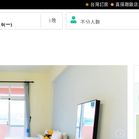
台灣訂房
直接跟飯店
1
晚
10(一)