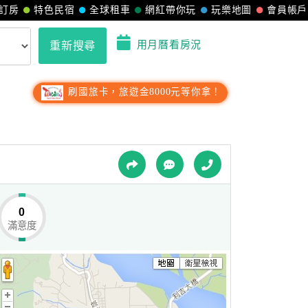
訂房
特色民宿
全球租車
網紅帶你玩
玩樂地圖
會員帳戶
用月曆看房況
重新搜尋
刷國旅卡，旅遊金8000元等你拿！
0
滿意度