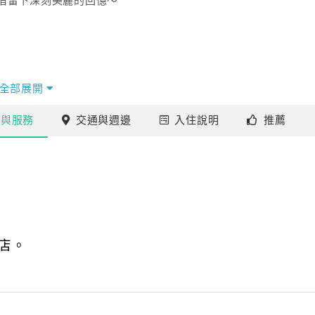
宿留下深刻美麗的回憶～
全部展開
施
與服務
交通
與週邊
入住
說明
推薦
店。