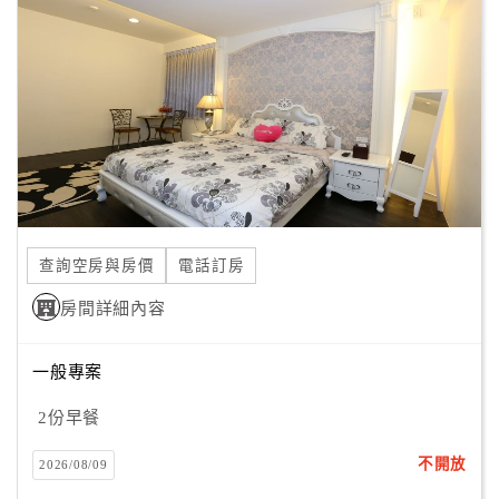
顧
客
滿
意
度
訂
單
查詢空房與房價
電話訂房
管
理
房間詳細內容
一般專案
會
員
2份早餐
帳
戶
不開放
2026/08/09