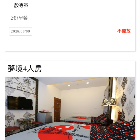
一般專案
2份早餐
訂
房
不開放
2026/08/09
Q&A
國
旅
夢境4人房
卡
訂
房
請
款
收
據