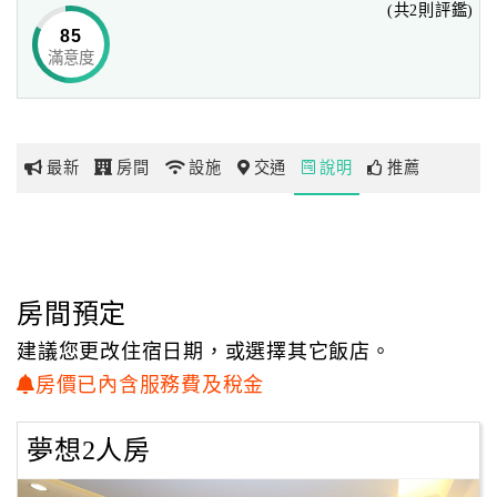
(共2則評鑑)
親切感，
85
走進內部空間中卻處處瀰漫者熱情溫馨的氛圍，在主人的親
滿意度
網
切接待下，就像回到自家般的宜然自得。
紅
帶
「宜蘭羅東民宿～築夢屋民宿」把對人的用心，一併運用到
你
對民宿內的各式裝潢與擺設，
最新
房間
設施
交通
說明
推薦
玩
依照套房主題加入適宜的素材，營造出濃濃的異國渡假風
情，房內提供齊全的設施用品，
讓每位入住的旅人都可享受輕鬆、自在的休憩空間；
玩
此外，我們設有24小時的監控系統，更為您的安全多一層可
樂
靠的保障,夜間出入不設門禁時間。
地
房間預定
圖
建議您更改住宿日期，或選擇其它飯店。
顧
房價已內含服務費及稅金
客
服
夢想2人房
務