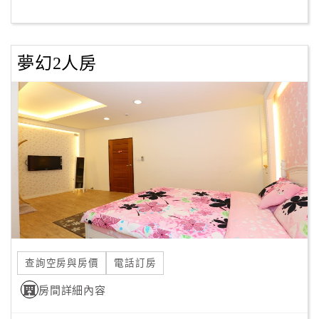
客
服
夢幻2人房
聯
絡
單
Line
線
上
客
服
查詢空房與房價
電話訂房
紅
利
房間詳細內容
查
詢