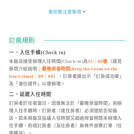
價格隨季節及人文活動而異動，以選項「查詢空房與房
價」之當日價格為標準。
看完整注意事項
四、訂單異動
訂房成功後，訂房者如需異動內容，須於住房前在四方
通行「客服聯絡單」提出申辦，四方通行
恕不接受以電
訂房規則
話方式異動
訂單。
※非客服時間之申辦異動，皆為次日計算及辦理。
一、入住手續(Check in)
五、客服時間
本飯店接受辦理入住時間(Check-in)為
15：00後
（請見
房間介紹說明；
最晚保留時間(keep the room on the
週一至週日，上午9:00～晚上6:00
latest time)：00：00
），訂房者請出示「訂房成功單」
六、聯絡方式
及「身份證件」以便辦理。
週一至週日：
客服聯絡單
、
LINE@
、電話：
二、延遲入住時間
(07)9682715 。
訂房者於住宿當日，因故無法於「最晚保留時間」前辦
理入住手續時，訂房者（或住房者）必須提前告知飯
店。如未與飯店協議入住時間又超過保留時間未辦理入
住手續，則視訂房者（及住房者）無條件放棄訂單（住
宿權益）。