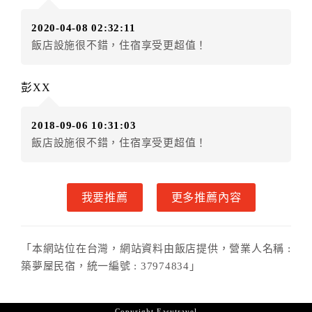
（提出申辦日為保留起算日）
2020-04-08 02:32:11
．訂房者使用「保留住宿金額」時，請注意！為避免飯
飯店設施很不錯，住宿享受更超值！
店客滿，敬請及早計畫，如逾時未提出申辦，視同無條
件放棄訂單（住宿權益）。 （限原訂飯店使用）
．每筆訂單異動限定乙次，限原訂飯店，異動完成後不
彭XX
得辦理取消退款。
．訂單異動後，訂單費用總計大於原訂單費用總計時，
2018-09-06 10:31:03
訂房者應補足差額。 限原訂飯店
飯店設施很不錯，住宿享受更超值！
．訂單異動後，訂單費用總計小於原訂單費用總計時，
訂房者不得要求退其差額。限原訂飯店
六、取消訂單
我要推薦
更多推薦內容
訂房者因故取消訂單辦理退款，依下列標準申辦：
◎住房日15天前辦理者，訂單費用扣除總計0%為手續費
「本網站位在台灣，網站資料由飯店提供，營業人名稱 :
◎住房日10天前辦理者，訂單費用扣除總計25%為手續
築夢屋民宿，統一編號 : 37974834」
費
◎住房日1天前辦理者，訂單費用扣除總計45%為手續費
◎住房日當日辦理者，訂單費用扣除總計100%為手續費
Copyright
Easytravel