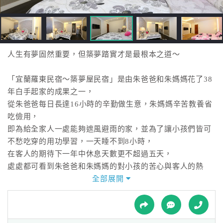
接
跟
飯
店
訂
人生有夢固然重要，但築夢踏實才是最根本之道～
房
HOT
「宜蘭羅東民宿～築夢屋民宿」是由朱爸爸和朱媽媽花了38
年白手起家的成果之一，
從朱爸爸每日長達16小時的辛勤做生意，朱媽媽辛苦教養省
特
吃儉用，
色
即為給全家人一處能夠遮風避雨的家，並為了讓小孩們皆可
民
不愁吃穿的用功學習，一天睡不到8小時，
宿
在客人的期待下一年中休息天數更不超過五天，
處處都可看到朱爸爸和朱媽媽的對小孩的苦心與客人的熱
心。
全部展開
全
為了讓朱爸爸和朱媽媽能夠好好休息、養養老，並在2012年
球
將原有的空屋裝潢整新後，
租
車
開設「宜蘭羅東民宿～築夢屋民宿」，外觀有著平實樸素的