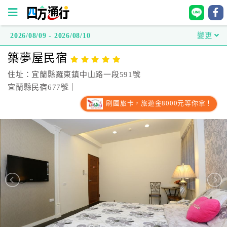
2026/08/09 - 2026/08/10
變更
四
築夢屋民宿
方
通
住址：宜蘭縣羅東鎮中山路一段591號
行
宜蘭縣民宿677號｜
訂
刷國旅卡，旅遊金8000元等你拿！
房
台
灣
訂
房
直