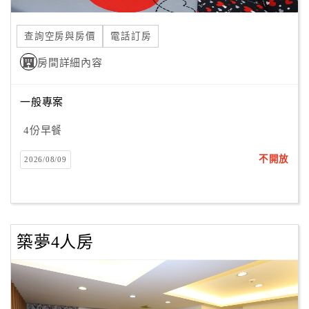
合
作
查詢空房與房價
電話訂房
提
房間詳細內容
案
一般專案
飯
店
4份早餐
合
不開放
2026/08/09
作
廠
商
築夢4人房
合
作