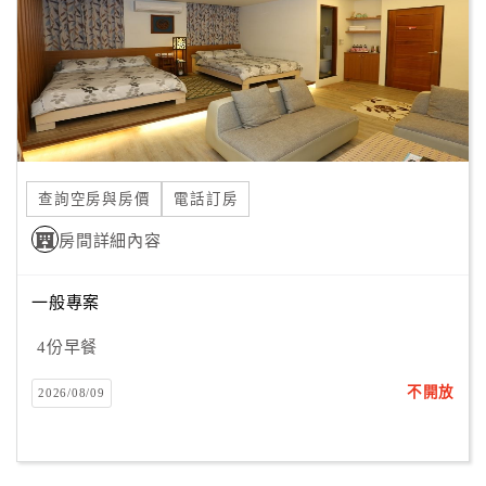
旅
伴
計
劃
商
品
查詢空房與房價
電話訂房
宣
傳
房間詳細內容
一般專案
4份早餐
不開放
2026/08/09