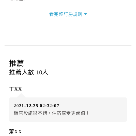
三、退房手續(Check out)
看完整訂房規則
本飯店退房時間(Check-out)為 （
11：00前
），訂房者
與飯店之其他交易﹝如續住、加床、餐費、小費、電話
費...等﹞所發生之費用，必須與飯店現場結清。
四、訂單異動
訂房者應於
入住前8日
（不含入住當日）提出申辦，如未
提出申辦不得異動訂單。
推薦
每筆訂單異動限定
乙
次，限原訂飯店，異動完成後不得
推薦人數
10
人
辦理取消退款。
訂單異動後，訂單費用總計大於原訂單費用總計時，訂
丁XX
房者應補足差額。（限原訂飯店）
訂單異動後，訂單費用總計小於原訂單費用總計時，訂
2021-12-25 02:32:07
房者不得要求退其差額。（限原訂飯店）
飯店設施很不錯，住宿享受更超值！
五、保留住宿權益(保留住房)
．訂房者因故辦理訂單異動，本飯店可接受
保留住宿金
蕭XX
額3個月
限原訂飯店），異動完成後不得辦理取消退款。