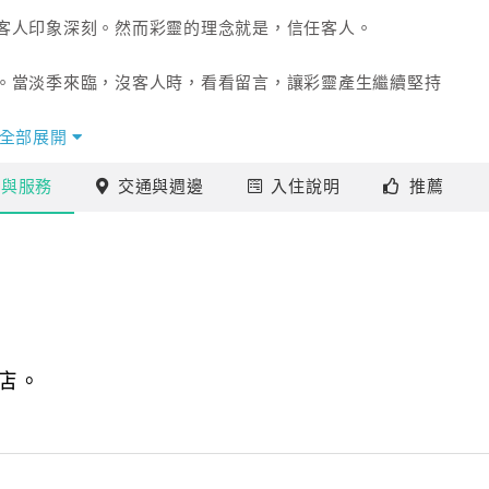
客人印象深刻。然而彩靈的理念就是，信任客人。
。當淡季來臨，沒客人時，看看留言，讓彩靈產生繼續堅持
全部展開
將彩靈一館的資訊放在"背包攻略"的網站時，5分鐘後就接到
施
與服務
交通
與週邊
入住
說明
推薦
房，打開了我經營背包客棧的門。
招租，歷經掙扎。因為房東將老房子打造得很有特色，所以租
，一直想要提升住宿品質的彩靈，毅然決然地決定承租下
假到台東遊玩的客人。近幾年台東的房價很高，而且也不容
及好房東。
店。
宿想要轉賣，就邀我們過去看看。會喜歡海邊的房子，是因為
哈拉故事，而讓我有機會接觸到三毛這位作家。看了三毛的
很浪漫的事"的種子。結果因緣巧合之下，買到了這間可以
房子，也申請到合法民宿的執照。背負著沉重的貸款壓力，