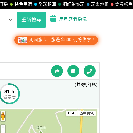
訂房
特色民宿
全球租車
網紅帶你玩
玩樂地圖
會員帳戶
用月曆看房況
重新搜尋
刷國旅卡，旅遊金8000元等你拿！
(共8則評鑑)
81.5
滿意度