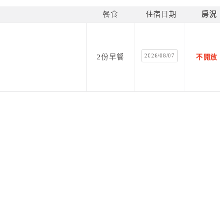
餐食
住宿日期
房況
過的旅客，再次回來台東，依然選擇彩靈的家。感恩旅客幫
下去。
2026/08/07
2份早餐
不開放
只需國曆的出生年月日就可以算了。然而因為彩靈不住在民
安排時間與您們碰面喔。嘻嘻。