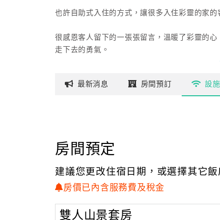
也許自助式入住的方式，讓很多入住彩靈的家的
很感恩客人留下的一張張留言，溫暖了彩靈的心
走下去的勇氣。
猶記得民國102年的暑假，抱著試看看的心情，
最新
消息
房間
預訂
設
第一通訂房電話，是一位女背包客，感謝她的訂
103年的5月底，無意間看到市區一間老房子在
金很高，基於一館是無冷氣雅房，台東天氣炎熱
來，彩靈二館就在6月中開始營業了，迎接了暑
房間預定
易找到適合的房子，也很感恩有機緣碰到好房子
建議您更改住宿日期，或選擇其它飯
103年年底，有位朋友告知有一間富岡海景民
在馬來西亞唸書時，有一位同學很迷戀三毛的撒
房價已內含服務費及稅金
文章之後，從此就播下了一顆"住在海邊，是件
〝看山、看海、看富岡港口的船隻進出〞的海景
雙人山景套房