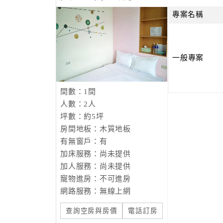
彩靈三館在104年4月28日誕生了。
專案名稱
這一路走來，也經歷了許多風風雨雨，感恩入住
忙推薦。感謝您們，讓彩靈的家繼續一步一步走
一般專案
PS：免費提供馬來西亞盛行的數字塔羅占卜，
宿，若需要此服務的客人，請提早告知，彩靈會
間數：1間
人數：2人
坪數：約5坪
房間地板：木質地板
有無窗戶：有
加床服務：尚未提供
加人服務：尚未提供
寵物進房：不可進房
網路服務：無線上網
查詢空房與房價
電話訂房