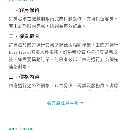
一、客房保留
訂房者須在繳款期限內完成付款動作，方可保留客房。
若未於期限內完成，則視為無效訂單。
二、權責範圍
訂房者於四方通行交易之紀錄與相關作業，由四方通行
EasyTravel客服人員服務。訂房者於四方通行交易完成
後，如需要異動訂單，訂房者必以「四方通行」為優先
連絡對象。
三、價格內容
四方通行之公佈價格，包含房價、稅額及服務費。客房
價格隨季節及人文活動而異動，以選項「查詢空房與房
價」之當日價格為標準。
看完整注意事項
四、訂單異動
訂房成功後，訂房者如需異動內容，須於住房前在四方
通行「客服聯絡單」提出申辦，四方通行
恕不接受以電