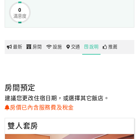
浪、玩滑翔翼。往南，五分鐘到礁溪溫泉，湯圍溝公園泡
0
腳、參拜香火鼎盛協天廟、走踏五峰旗瀑步、林美石磐步
滿意度
網
道、逛礁溪買包子、蔥油餅、品嚐奕順軒桂圓蛋糕、諾貝爾
紅
奶凍等美食特產。
帶
你
絕佳地理位置的雲湘居，亦是您暢遊宜蘭最佳歇憩處，上交
最新
房間
設施
交通
說明
推薦
玩
流道，三十分鐘車程快速抵達蘭陽平原各大知名景點，宜蘭
童玩節冬山河親水公園、國立傳統藝術中心、綠色博覽會武
荖坑、蘇澳冷泉、南方澳漁港金媽祖、梅花湖、清水地熱、
玩
幾米主題公園、羅東夜市、金車威士忌酒廠等。
樂
地
房間預定
即便騎乘雲湘居腳踏車，沿著鄉間小路即可飽覽稻浪田園，
圖
到金車蘭花園欣賞朵朵花海；到民宿後方私房景點猴洞坑，
建議您更改住宿日期，或選擇其它飯店。
登高遠眺玩水賞瀑，漫步在盛開的野薑花溪畔；也能走山腳
顧
房價已內含服務費及稅金
支線登臨跑馬古道爬山。民宿方圓百公尺，緩步到四圍堡車
客
站走進哈利波特魔法世界、品嚐各具特色甕窯雞、礁溪庄櫻
服
雙人套房
桃谷、海鮮；若需補給，除了加油站還有全天候的7-11，讓
務
您的度假生活既便利又自在。