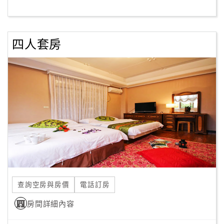
客
服
四人套房
聯
絡
單
Line
線
上
客
服
查詢空房與房價
電話訂房
紅
利
房間詳細內容
查
詢