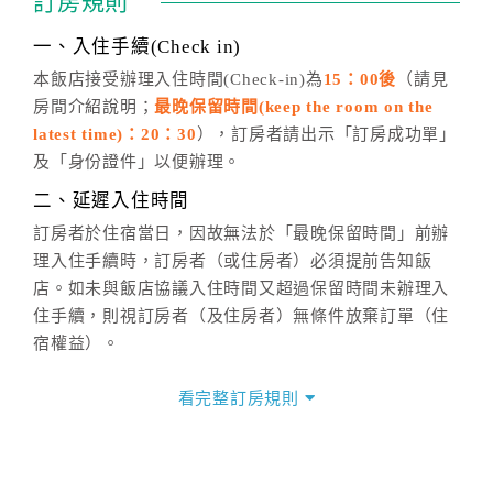
訂房規則
話方式異動
訂單。
※非客服時間之申辦異動，皆為次日計算及辦理。
一、入住手續(Check in)
五、客服時間
本飯店接受辦理入住時間(Check-in)為
15：00後
（請見
房間介紹說明；
最晚保留時間(keep the room on the
週一至週日，上午9:00～晚上6:00
latest time)：20：30
），訂房者請出示「訂房成功單」
六、聯絡方式
及「身份證件」以便辦理。
週一至週日：
客服聯絡單
、
LINE@
、電話：
二、延遲入住時間
(07)9682715 。
訂房者於住宿當日，因故無法於「最晚保留時間」前辦
理入住手續時，訂房者（或住房者）必須提前告知飯
店。如未與飯店協議入住時間又超過保留時間未辦理入
住手續，則視訂房者（及住房者）無條件放棄訂單（住
宿權益）。
三、退房手續(Check out)
看完整訂房規則
本飯店退房時間(Check-out)為 （
11：00前
），訂房者
與飯店之其他交易﹝如續住、加床、餐費、小費、電話
費...等﹞所發生之費用，必須與飯店現場結清。