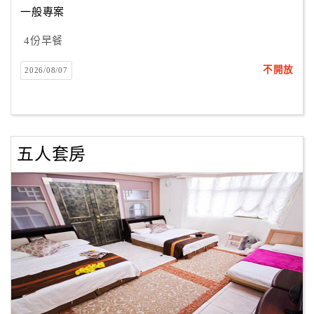
一般專案
4份早餐
訂
房
不開放
2026/08/07
Q&A
國
旅
五人套房
卡
訂
房
請
款
收
據