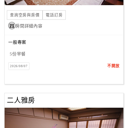
合
作
查詢空房與房價
電話訂房
提
房間詳細內容
案
一般專案
飯
店
5份早餐
合
不開放
2026/08/07
作
廠
商
二人雅房
合
作