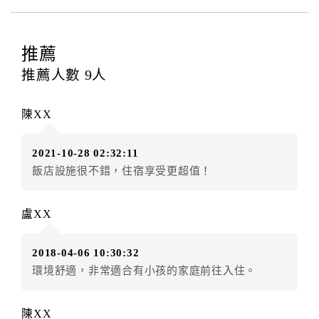
四、訂單異動
訂房者應於
入住前8日
（不含入住當日）提出申辦，如未
提出申辦不得異動訂單。
推薦
每筆訂單異動限定
乙
次，限原訂飯店，異動完成後不得
推薦人數
9
人
辦理取消退款。
訂單異動後，訂單費用總計大於原訂單費用總計時，訂
陳XX
房者應補足差額。（限原訂飯店）
訂單異動後，訂單費用總計小於原訂單費用總計時，訂
2021-10-28 02:32:11
房者不得要求退其差額。（限原訂飯店）
飯店設施很不錯，住宿享受更超值！
五、保留住宿權益(保留住房)
．訂房者因故辦理訂單異動，本飯店可接受
保留住宿金
盧XX
額3個月
限原訂飯店），異動完成後不得辦理取消退款。
（提出申辦日為保留起算日）
2018-04-06 10:30:32
．訂房者使用「保留住宿金額」時，請注意！為避免飯
環境舒適，非常適合有小孩的家庭前往入住。
店客滿，敬請及早計畫，如逾時未提出申辦，視同無條
件放棄訂單（住宿權益）。 （限原訂飯店使用）
．每筆訂單異動限定乙次，限原訂飯店，異動完成後不
陳XX