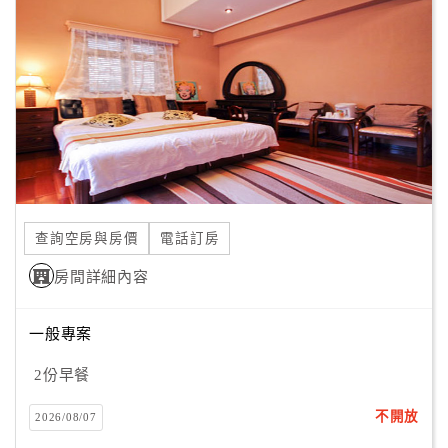
顧
您到雲湘居來，我們有一整排羅漢松列隊迎接，悠游血鸚鵡
客
給您最火紅歡迎。千年樹瘤茶桌椅、彷明朝客廳桌椅、紅木
滿
大圓餐桌、寬敞明亮廚房，都是開放使用的空間。在庭園，
意
可邀三五好友喝茶啜酒烤肉，呼吸香甜自然氣息，享受陽
度
光、白雲、青山與植栽的美感。
若您還在想如何釋放忙碌生活壓力？那麼請您快到雲湘居
訂
來，我們以款待好友的熱情，提供鄉居休憩的悠閒，以及間
單
間採光窗景臥室，讓您親身體驗寧靜與視野美感，讓住宿的
查詢空房與房價
電話訂房
管
您留下美好回憶。
理
房間詳細內容
一般專案
會
員
2份早餐
帳
戶
不開放
2026/08/07