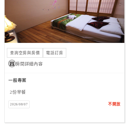
旅
伴
計
劃
商
品
查詢空房與房價
電話訂房
宣
傳
房間詳細內容
一般專案
2份早餐
不開放
2026/08/07