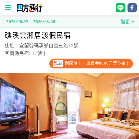
2026/08/07 - 2026/08/08
變更
四
礁溪雲湘居渡假民宿
方
通
住址：宜蘭縣礁溪鄉白雲三路72號
行
宜蘭縣民宿517號｜
訂
刷國旅卡，旅遊金8000元等你拿！
房
台
灣
訂
房
直