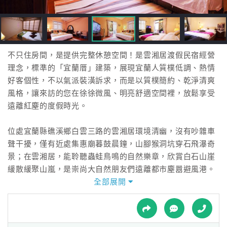
接
跟
飯
店
訂
不只住房間，是提供完整休憩空間！是雲湘居渡假民宿經營
房
理念，標準的「宜蘭厝」建築，展現宜蘭人質樸低調、熱情
HOT
好客個性，不以氣派裝潢訴求，而是以質樸簡約、乾淨清爽
風格，讓來訪的您在徐徐微風、明亮舒適空間裡，放鬆享受
遠離紅塵的度假時光。
特
色
位處宜蘭縣礁溪鄉白雲三路的雲湘居環境清幽，沒有吵雜車
民
聲干擾，僅有近處集惠廟暮鼓晨鐘，山腳猴洞坑穿石飛瀑奇
宿
景；在雲湘居，能聆聽蟲蛙鳥鳴的自然樂章，欣賞白石山崖
緩散緩聚山嵐，是崇尚大自然朋友們遠離都市塵囂避風港。
全部展開
全
離塵不離城，是出雪隧第一個「頭城、礁溪」交流道下方三
球
百公尺雲湘居最大特色。往北，十分鐘到頭城老街漫步，烏
租
車
石漁港搭船賞鯨登龜山島、金車城堡咖啡館、外澳沙灘衝