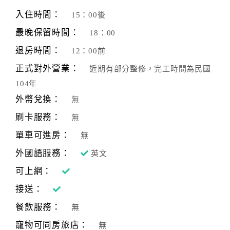
旅
伴
入住時間：
15：00後
計
最晚保留時間：
18：00
劃
退房時間：
12：00前
正式對外營業：
近期有部分整修，完工時間為民國
商
104年
品
宣
外幣兌換：
無
傳
刷卡服務：
無
單車可進房：
無
外國語服務：
英文
可上網：
接送：
餐飲服務：
無
寵物可同房旅店：
無