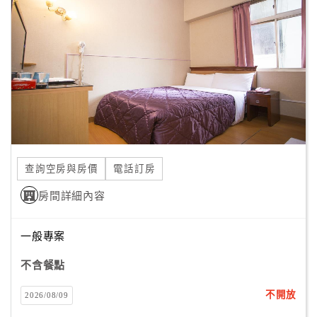
顧
客
滿
意
度
訂
單
查詢空房與房價
電話訂房
管
理
房間詳細內容
一般專案
會
員
不含餐點
帳
戶
不開放
2026/08/09