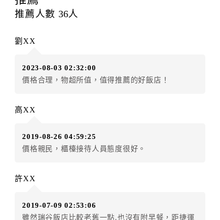
每筆訂單異動限定
乙
次，限原訂飯店，異動完成後不得
推薦人數
36
人
辦理取消退款。
訂單異動後，訂單費用總計大於原訂單費用總計時，訂
劉XX
房者應補足差額。（限原訂飯店）
訂單異動後，訂單費用總計小於原訂單費用總計時，訂
2023-08-03 02:32:00
房者不得要求退其差額。（限原訂飯店）
價格合理，物超所值，值得推薦的好飯店！
五、保留住宿權益(保留住房)
．訂房者因故辦理訂單異動，本飯店可接受
保留住宿金
高XX
額3個月
限原訂飯店），異動完成後不得辦理取消退款。
（提出申辦日為保留起算日）
2019-08-26 04:59:25
．訂房者使用「保留住宿金額」時，請注意！為避免飯
價格親民，櫃檯接待人員態度很好。
店客滿，敬請及早計畫，如逾時未提出申辦，視同無條
件放棄訂單（住宿權益）。 （限原訂飯店使用）
．每筆訂單異動限定乙次，限原訂飯店，異動完成後不
許XX
得辦理取消退款。
．訂單異動後，訂單費用總計大於原訂單費用總計時，
2019-07-09 02:53:06
訂房者應補足差額。 限原訂飯店
雖然瑞谷飯店比較老舊一點,也沒有附早餐，距捷運