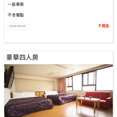
一般專案
不含餐點
訂
房
不開放
2026/08/09
Q&A
國
旅
豪華四人房
卡
訂
房
請
款
收
據