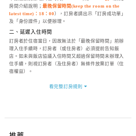
房間介紹說明；
最晚保留時間(keep the room on the
週一至週日，上午9:00～晚上6:00
latest time)：18：00
），訂房者請出示「訂房成功單」
六、聯絡方式
及「身份證件」以便辦理。
週一至週日：
客服聯絡單
、
LINE@
、電話：
二、延遲入住時間
(07)9682715 。
訂房者於住宿當日，因故無法於「最晚保留時間」前辦
理入住手續時，訂房者（或住房者）必須提前告知飯
店。如未與飯店協議入住時間又超過保留時間未辦理入
住手續，則視訂房者（及住房者）無條件放棄訂單（住
宿權益）。
三、退房手續(Check out)
看完整訂房規則
本飯店退房時間(Check-out)為 （
12：00前
），訂房者
與飯店之其他交易﹝如續住、加床、餐費、小費、電話
費...等﹞所發生之費用，必須與飯店現場結清。
四、訂單異動
訂房者應於
入住前8日
（不含入住當日）提出申辦，如未
提出申辦不得異動訂單。
推薦