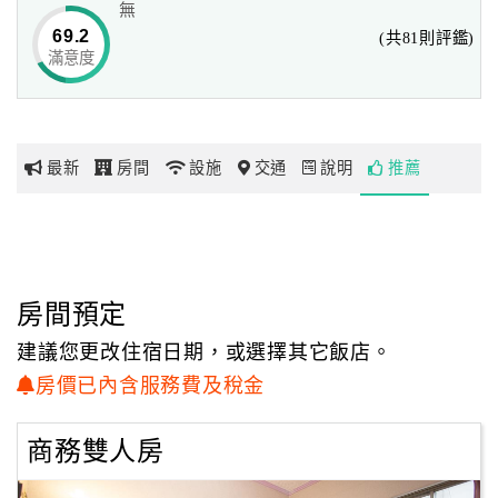
無
69.2
(共81則評鑑)
滿意度
網
紅
帶
你
最新
房間
設施
交通
說明
推薦
玩
玩
樂
地
房間預定
圖
建議您更改住宿日期，或選擇其它飯店。
顧
房價已內含服務費及稅金
客
服
商務雙人房
務