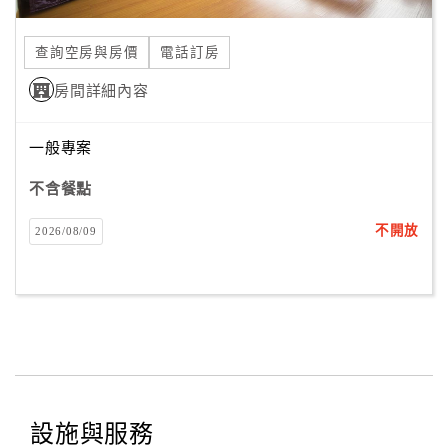
合
作
查詢空房與房價
電話訂房
提
房間詳細內容
案
一般專案
飯
店
不含餐點
合
不開放
2026/08/09
作
廠
商
合
作
設施與服務