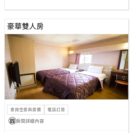
客
服
豪華雙人房
聯
絡
單
Line
線
上
客
服
查詢空房與房價
電話訂房
紅
利
房間詳細內容
查
詢