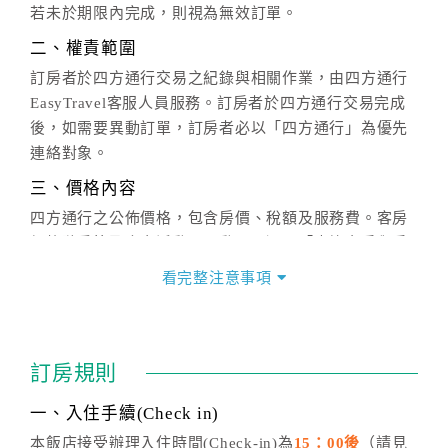
若未於期限內完成，則視為無效訂單。
二、權責範圍
訂房者於四方通行交易之紀錄與相關作業，由四方通行
EasyTravel客服人員服務。訂房者於四方通行交易完成
後，如需要異動訂單，訂房者必以「四方通行」為優先
連絡對象。
三、價格內容
四方通行之公佈價格，包含房價、稅額及服務費。客房
價格隨季節及人文活動而異動，以選項「查詢空房與房
價」之當日價格為標準。
看完整注意事項
四、訂單異動
訂房成功後，訂房者如需異動內容，須於住房前在四方
通行「客服聯絡單」提出申辦，四方通行
恕不接受以電
訂房規則
話方式異動
訂單。
※非客服時間之申辦異動，皆為次日計算及辦理。
一、入住手續(Check in)
五、客服時間
本飯店接受辦理入住時間(Check-in)為
15：00後
（請見