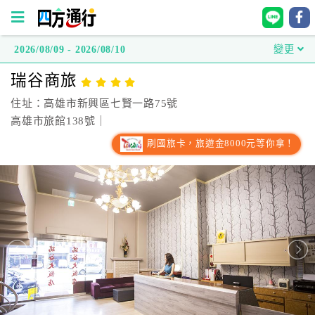
2026/08/09 - 2026/08/10
變更
四
瑞谷商旅
方
通
住址：高雄市新興區七賢一路75號
行
高雄市旅館138號｜
訂
刷國旅卡，旅遊金8000元等你拿！
房
台
灣
訂
房
直