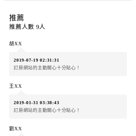
訂房者應於
入住前2日
（不含入住當日）提出申辦，如未
提出申辦不得異動訂單。
推薦
每筆訂單異動限定
乙
次，限原訂飯店，異動完成後不得
推薦人數
9
人
辦理取消退款。
訂單異動後，訂單費用總計大於原訂單費用總計時，訂
胡XX
房者應補足差額。（限原訂飯店）
訂單異動後，訂單費用總計小於原訂單費用總計時，訂
2019-07-19 02:31:31
房者不得要求退其差額。（限原訂飯店）
訂房網站的主動關心十分貼心！
五、保留住宿權益(保留住房)
．訂房者因故辦理訂單異動，本飯店可接受
保留住宿金
王XX
額3個月
限原訂飯店），異動完成後不得辦理取消退款。
（提出申辦日為保留起算日）
2019-01-31 03:38:43
．訂房者使用「保留住宿金額」時，請注意！為避免飯
訂房網站的主動關心十分貼心！
店客滿，敬請及早計畫，如逾時未提出申辦，視同無條
件放棄訂單（住宿權益）。 （限原訂飯店使用）
．每筆訂單異動限定乙次，限原訂飯店，異動完成後不
劉XX
得辦理取消退款。