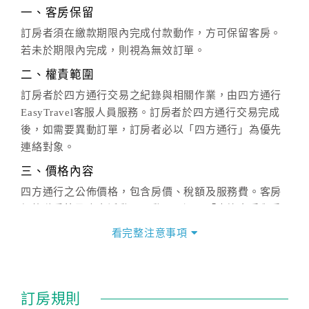
一、客房保留
訂房者須在繳款期限內完成付款動作，方可保留客房。
若未於期限內完成，則視為無效訂單。
二、權責範圍
訂房者於四方通行交易之紀錄與相關作業，由四方通行
EasyTravel客服人員服務。訂房者於四方通行交易完成
後，如需要異動訂單，訂房者必以「四方通行」為優先
連絡對象。
三、價格內容
四方通行之公佈價格，包含房價、稅額及服務費。客房
價格隨季節及人文活動而異動，以選項「查詢空房與房
價」之當日價格為標準。
看完整注意事項
四、訂單異動
訂房成功後，訂房者如需異動內容，須於住房前在四方
通行「客服聯絡單」提出申辦，四方通行
恕不接受以電
訂房規則
話方式異動
訂單。