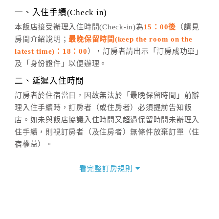
※非客服時間之申辦異動，皆為次日計算及辦理。
一、入住手續(Check in)
五、客服時間
本飯店接受辦理入住時間(Check-in)為
15：00後
（請見
房間介紹說明；
最晚保留時間(keep the room on the
週一至週日，上午9:00～晚上6:00
latest time)：18：00
），訂房者請出示「訂房成功單」
六、聯絡方式
及「身份證件」以便辦理。
週一至週日：
客服聯絡單
、
LINE@
、電話：
二、延遲入住時間
(07)9682715 。
訂房者於住宿當日，因故無法於「最晚保留時間」前辦
理入住手續時，訂房者（或住房者）必須提前告知飯
店。如未與飯店協議入住時間又超過保留時間未辦理入
住手續，則視訂房者（及住房者）無條件放棄訂單（住
宿權益）。
三、退房手續(Check out)
看完整訂房規則
本飯店退房時間(Check-out)為 （
11：00前
），訂房者
與飯店之其他交易﹝如續住、加床、餐費、小費、電話
費...等﹞所發生之費用，必須與飯店現場結清。
四、訂單異動