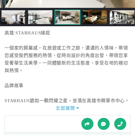
接
跟
飯
店
訂
高雄 STARHAUS緣起
房
HOT
一個家的歸屬感，在旅遊或工作之餘，濃濃的人情味，帶領
您感受我們服務的熱情，從時尚設計的角度出發，帶領您享
受奢華生活美學，一同體驗新的生活態度，享受在地的親切
特
與熱情。
色
民
品牌故事
宿
STARHAUS猶如一顆閃耀之星，坐落在高雄市精華市中心，
打造一個時尚的悠閒空間，希望您放慢腳步，細細品味專屬
全部展開
全
您的寵愛。
球
租
車