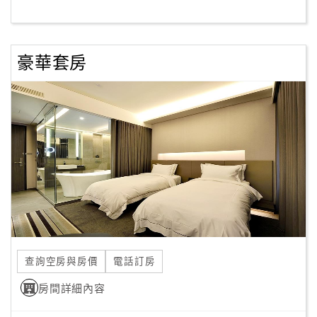
客
服
豪華套房
聯
絡
單
Line
線
上
客
服
查詢空房與房價
電話訂房
紅
利
房間詳細內容
查
詢