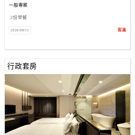
一般專案
2份早餐
訂
房
客滿
2026/08/11
Q&A
國
旅
行政套房
卡
訂
房
請
款
收
據