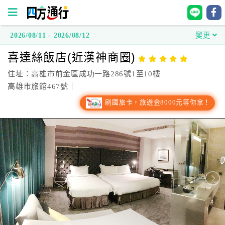
2026/08/11 - 2026/08/12
變更
四
喜達絲飯店(近漢神商圈)
方
通
住址：高雄市前金區成功一路286號1至10樓
行
高雄市旅館467號｜
訂
刷國旅卡，旅遊金8000元等你拿！
房
台
灣
訂
房
直