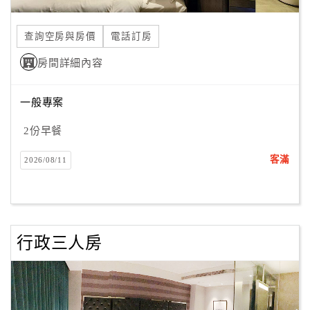
合
作
查詢空房與房價
電話訂房
提
房間詳細內容
案
一般專案
飯
店
2份早餐
合
客滿
2026/08/11
作
廠
商
行政三人房
合
作