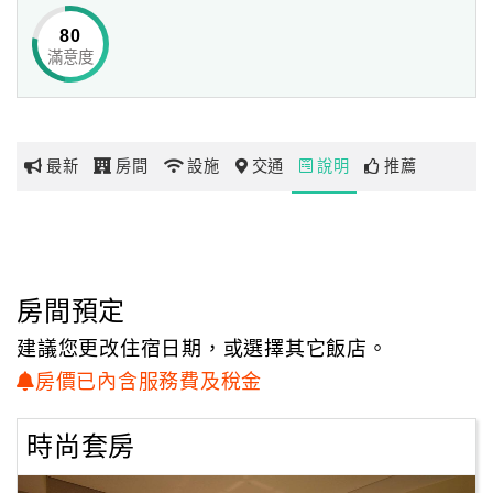
80
滿意度
網
紅
帶
你
最新
房間
設施
交通
說明
推薦
玩
玩
樂
地
房間預定
圖
建議您更改住宿日期，或選擇其它飯店。
顧
房價已內含服務費及稅金
客
服
時尚套房
務