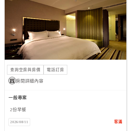
顧
客
滿
意
度
訂
單
查詢空房與房價
電話訂房
管
理
房間詳細內容
一般專案
會
員
2份早餐
帳
戶
客滿
2026/08/11