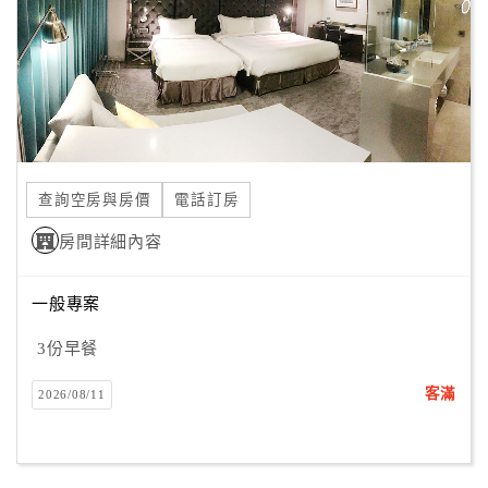
旅
伴
計
劃
商
品
查詢空房與房價
電話訂房
宣
傳
房間詳細內容
一般專案
3份早餐
客滿
2026/08/11