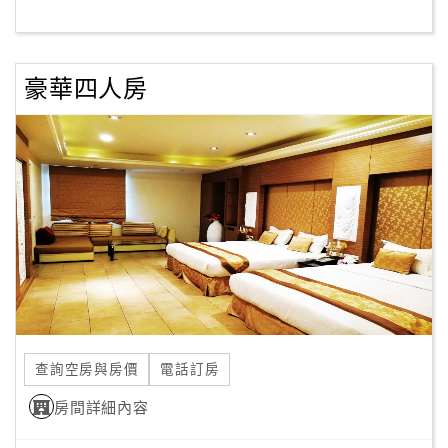
客
服
豪華四人房
聯
絡
單
Line
線
上
客
服
查詢空房與房價
電話訂房
紅
利
房間詳細內容
查
詢