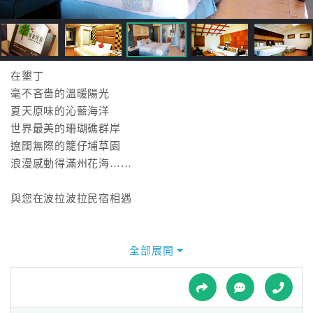
接
跟
飯
店
訂
在墾丁
房
毫不吝嗇的溫暖陽光
HOT
夏天原味的沁藍海洋
世界最美的珊瑚礁群岸
遼闊無際的籠仔埔草園
特
浪漫感動得滿州花海……
色
民
與您在波拉波拉民宿相遇
宿
全部展開
全
球
租
車