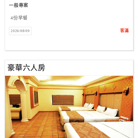
一般專案
4份早餐
訂
房
客滿
2026/08/09
Q&A
國
旅
豪華六人房
卡
訂
房
請
款
收
據