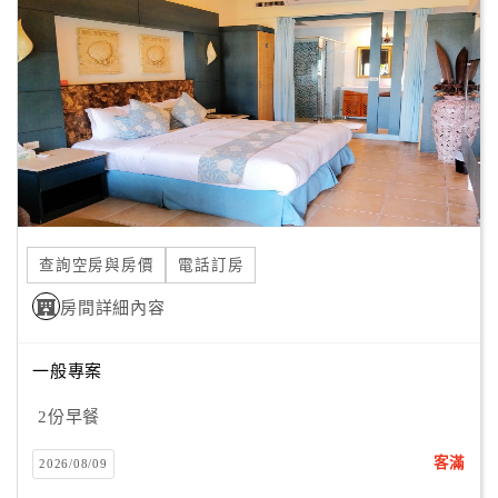
顧
客
滿
意
度
訂
單
查詢空房與房價
電話訂房
管
理
房間詳細內容
一般專案
會
員
2份早餐
帳
戶
客滿
2026/08/09