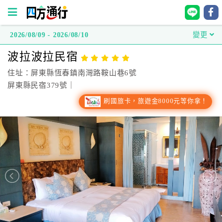
2026/08/09 - 2026/08/10
變更
四
波拉波拉民宿
方
通
住址：屏東縣恆春鎮南灣路鞍山巷6號
行
屏東縣民宿379號｜
訂
刷國旅卡，旅遊金8000元等你拿！
房
台
灣
訂
房
直