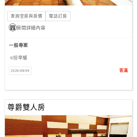
合
作
查詢空房與房價
電話訂房
提
房間詳細內容
案
一般專案
飯
店
6份早餐
合
客滿
2026/08/09
作
廠
商
尊爵雙人房
合
作