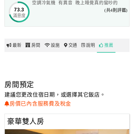
空調冷氣機 有異音 晚上睡覺真的蠻吵的
73.3
(共4則評鑑)
滿意度
網
紅
帶
你
最新
房間
設施
交通
說明
推薦
玩
玩
樂
地
房間預定
圖
建議您更改住宿日期，或選擇其它飯店。
顧
房價已內含服務費及稅金
客
服
豪華雙人房
務