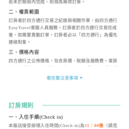
若未於期限內完成，則視為無效訂單。
二、權責範圍
訂房者於四方通行交易之紀錄與相關作業，由四方通行
EasyTravel客服人員服務。訂房者於四方通行交易完成
後，如需要異動訂單，訂房者必以「四方通行」為優先
連絡對象。
三、價格內容
四方通行之公佈價格，包含房價、稅額及服務費。客房
價格隨季節及人文活動而異動，以選項「查詢空房與房
價」之當日價格為標準。
看完整注意事項
四、訂單異動
訂房成功後，訂房者如需異動內容，須於住房前在四方
通行「客服聯絡單」提出申辦，四方通行
恕不接受以電
訂房規則
話方式異動
訂單。
※非客服時間之申辦異動，皆為次日計算及辦理。
一、入住手續(Check in)
五、客服時間
本飯店接受辦理入住時間(Check-in)為
15：00後
（請見