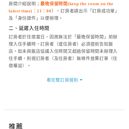
房間介紹說明；
最晚保留時間(keep the room on the
週一至週日，上午9:00～晚上6:00
latest time)：21：00
），訂房者請出示「訂房成功單」
六、聯絡方式
及「身份證件」以便辦理。
週一至週日：
客服聯絡單
、
LINE@
、電話：
二、延遲入住時間
(07)9682715 。
訂房者於住宿當日，因故無法於「最晚保留時間」前辦
理入住手續時，訂房者（或住房者）必須提前告知飯
店。如未與飯店協議入住時間又超過保留時間未辦理入
住手續，則視訂房者（及住房者）無條件放棄訂單（住
宿權益）。
三、退房手續(Check out)
看完整訂房規則
本飯店退房時間(Check-out)為 （
11：00前
），訂房者
與飯店之其他交易﹝如續住、加床、餐費、小費、電話
費...等﹞所發生之費用，必須與飯店現場結清。
四、訂單異動
訂房者應於
入住前2日
（不含入住當日）提出申辦，如未
提出申辦不得異動訂單。
推薦