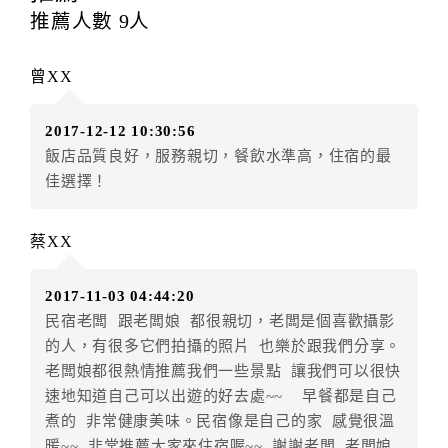
每筆訂單異動限定
乙
次，限原訂飯店，異動完成後不得
推薦人數
9
人
辦理取消退款。
訂單異動後，訂單費用總計大於原訂單費用總計時，訂
曾XX
房者應補足差額。（限原訂飯店）
訂單異動後，訂單費用總計小於原訂單費用總計時，訂
2017-12-12 10:30:56
房者不得要求退其差額。（限原訂飯店）
飯店品質良好，服務親切，餐飲水準高，住宿的最
五、保留住宿權益(保留住房)
佳選擇！
．訂房者因故辦理訂單異動，本飯店可接受
保留住宿金
額3個月
限原訂飯店），異動完成後不得辦理取消退款。
蔡XX
（提出申辦日為保留起算日）
．訂房者使用「保留住宿金額」時，請注意！為避免飯
2017-11-03 04:44:20
店客滿，敬請及早計畫，如逾時未提出申辦，視同無條
民宿老闆 跟老闆娘 都很親切，老闆是個喜歡攝影
件放棄訂單（住宿權益）。 （限原訂飯店使用）
的人，有很多它們拍攝的照片 也樂於跟我們分享。
．每筆訂單異動限定乙次，限原訂飯店，異動完成後不
老闆娘都很熱情推薦我們一些景點 讓我們可以很快
得辦理取消退款。
速地知道自己可以出遊的好去處~~ 早餐都是自己
．訂單異動後，訂單費用總計大於原訂單費用總計時，
煮的 非常健康美味。民宿像是自己的家 感覺很溫
訂房者應補足差額。 限原訂飯店
暖~~ 非常推薦大家來住宿喔~~ 謝謝老闆 老闆娘