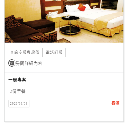
旅
伴
計
劃
商
品
查詢空房與房價
電話訂房
宣
傳
房間詳細內容
一般專案
2份早餐
客滿
2026/08/09