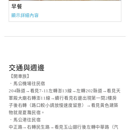
早餐
顯示詳細內容
交通與週邊
【開車族】
．馬公機場往民宿
204縣道→看見7-11左轉澎13線→左轉202縣道→看見天
軍殿大廟右轉澎11線→續行看見右邊出現第一間2樓房
子後右轉（路口較小請放慢速度留意）→看見黃色建築
物就是夏灩民宿。
．馬公港往民宿
中正路→右轉民生路→看見玉山銀行後左轉中華路（汽