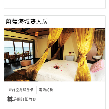
客
服
蔚藍海域雙人房
聯
絡
單
Line
線
上
客
服
查詢空房與房價
電話訂房
紅
利
房間詳細內容
查
詢