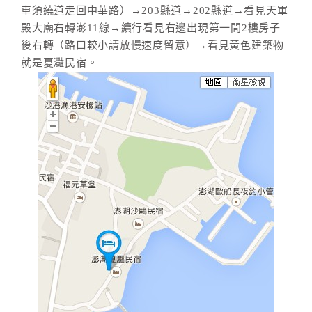
車須繞道走回中華路）→203縣道→202縣道→看見天軍
殿大廟右轉澎11線→續行看見右邊出現第一間2樓房子
後右轉（路口較小請放慢速度留意）→看見黃色建築物
就是夏灩民宿。