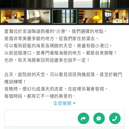
接
跟
飯
店
訂
夏灩位於澎湖縣湖西鄉的"沙港"，我們選擇的地點，
房
是個非常美麗多變的地方，從我們家往前望去，
HOT
可以看到蔚藍的海景及晴朗的天空，旁邊有個小港口，
以前這個港口，是專門養殖海豚的地方，都是自來豚喔！
也許，有天海豚會回到這邊來也說不一定！
特
色
白天，庭院前的天空，可以看見班班飛機起落，甚至於戰鬥
民
機訓練哩！
宿
夜晚時，便幻化成滿天的流星，在這裡呆著會發現，
每個時段，都有它不一樣的美景的．
現在，我們住在這裡，我們是越來越愛這邊的一草一木，
全部展開
全
也慢慢了解我家壽興先生，為什麼那樣執意要在這定居，
球
沒看過他那樣快樂，他常常會跟我說：這邊有好多好多資源
租
車
喔，