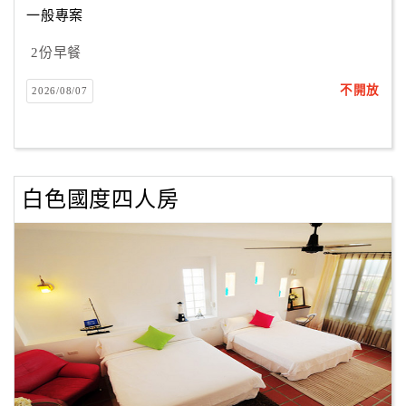
一般專案
2份早餐
訂
房
不開放
2026/08/07
Q&A
國
旅
白色國度四人房
卡
訂
房
請
款
收
據