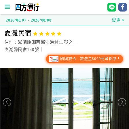
2026/08/07 - 2026/08/08
變更
四
夏灩民宿
方
通
住址：澎湖縣湖西鄉沙港村13號之一
行
澎湖縣民宿140號｜
訂
刷國旅卡，旅遊金8000元等你拿！
房
台
灣
訂
房
直