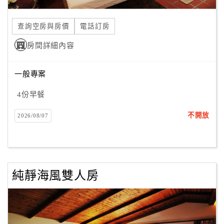
合
作
查詢空房與房價
電話訂房
提
房間詳細內容
案
一般專案
飯
店
4份早餐
合
不開放
2026/08/07
作
廠
商
純靜海風雙人房
合
作