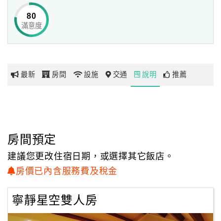
退潮時，可踏步海岸撿拾貝殼、捉螃蟹、抱礅等，
80
可以撿到很多珍寶，前幾天，還看到保育類的貝類．
滿意度
網
還有燈籠魚等．甚至於每天可以捉螃蟹跟海瓜子來吃呢！
紅
而珊瑚對我們前面的這片海，是多到數不清的，
帶
只要一退潮，就可以看到喔！壽興也說過，要買條獨木舟或
你
小船，
最新
房間
設施
交通
說明
推薦
玩
可以讓人在海上遊玩.來一個海上活動，也可以做石滬，
讓人去捉魚或釣魚，不下水的，可以在庭院裡，看著海平
面，
玩
看著飛機，看著日落，看著風力發電的大風車，
樂
看這些會讓心情更為開闊的景觀，更或者是聽聽海濤聲拍打
地
房間預定
岸邊的聲音，
圖
晚上還可以一邊喝著冰涼的啤酒或飲料，一邊望著滿天的星
建議您更改住宿日期，或選擇其它飯店。
光，
顧
房價已內含服務費及稅金
吸取清爽、新鮮的海洋空氣，享受悠閒的滋味！
客
服
寧靜星空雙人房
壽興跟我最終是希望讓每一個來的朋友，都能輕輕鬆鬆，放
務
開心懷！