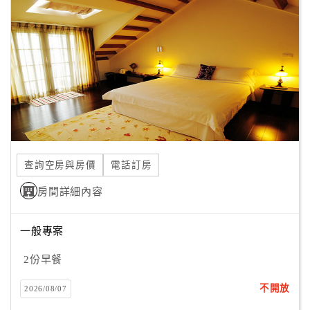
把這邊當做自己的家，輕鬆又自在，來到這就不想回家
顧
嚕！！！也希望能讓大家更加認識澎湖～
客
滿
意
度
訂
單
查詢空房與房價
電話訂房
管
理
房間詳細內容
一般專案
會
員
2份早餐
帳
戶
不開放
2026/08/07