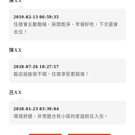
陳XX
房者應補足差額。（限原訂飯店）
訂單異動後，訂單費用總計小於原訂單費用總計時，訂
2019-02-13 06:59:35
房者不得要求退其差額。（限原訂飯店）
住宿會主動聯絡，房間乾淨、早餐好吃，下次還會
五、保留住宿權益(保留住房)
去住！
．訂房者因故辦理訂單異動，本飯店可接受
保留住宿金
額3個月
限原訂飯店），異動完成後不得辦理取消退款。
陳XX
（提出申辦日為保留起算日）
．訂房者使用「保留住宿金額」時，請注意！為避免飯
2018-07-26 10:27:57
店客滿，敬請及早計畫，如逾時未提出申辦，視同無條
飯店設施很不錯，住宿享受更超值！
件放棄訂單（住宿權益）。 （限原訂飯店使用）
．每筆訂單異動限定乙次，限原訂飯店，異動完成後不
得辦理取消退款。
呂XX
．訂單異動後，訂單費用總計大於原訂單費用總計時，
訂房者應補足差額。 限原訂飯店
2018-01-23 03:39:04
．訂單異動後，訂單費用總計小於原訂單費用總計時，
環境舒適，非常適合有小孩的家庭前往入住。
訂房者不得要求退其差額。限原訂飯店
六、取消訂單