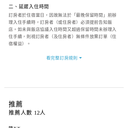
週一至週日：
客服聯絡單
、
LINE@
、電話：
二、延遲入住時間
(07)9682715 。
訂房者於住宿當日，因故無法於「最晚保留時間」前辦
理入住手續時，訂房者（或住房者）必須提前告知飯
店。如未與飯店協議入住時間又超過保留時間未辦理入
住手續，則視訂房者（及住房者）無條件放棄訂單（住
宿權益）。
三、退房手續(Check out)
看完整訂房規則
本飯店退房時間(Check-out)為 （
11：00前
），訂房者
與飯店之其他交易﹝如續住、加床、餐費、小費、電話
費...等﹞所發生之費用，必須與飯店現場結清。
四、訂單異動
訂房者應於
入住前16日
（不含入住當日）提出申辦，如
未提出申辦不得異動訂單。
推薦
每筆訂單異動限定
乙
次，限原訂飯店，異動完成後不得
推薦人數
12
人
辦理取消退款。
訂單異動後，訂單費用總計大於原訂單費用總計時，訂