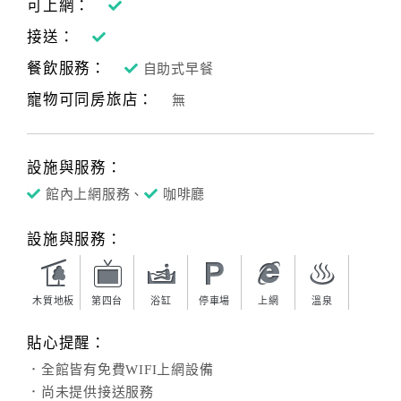
可上網：
接送：
訂
餐飲服務：
自助式早餐
房
寵物可同房旅店：
無
Q&A
國
設施與服務：
旅
館內上網服務、
咖啡廳
卡
訂
設施與服務：
房
木質地板
第四台
浴缸
停車場
上網
溫泉
請
款
貼心提醒：
收
．全館皆有免費WIFI上網設備
據
．尚未提供接送服務