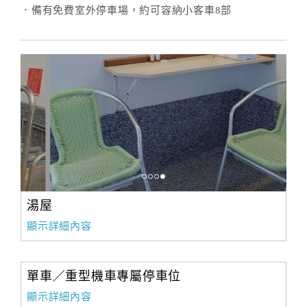
．備有免費室外停車場，約可容納小客車8部
合
作
提
案
飯
店
合
作
湯屋
廠
顯示詳細內容
商
合
作
單車／重型機車專屬停車位
顯示詳細內容