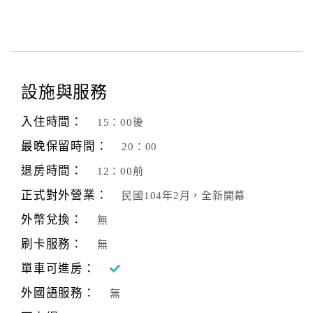
客
服
聯
絡
設施與服務
單
入住時間：
15：00後
Line
最晚保留時間：
20：00
線
退房時間：
12：00前
上
客
正式對外營業：
民國104年2月，全新開幕
服
外幣兌換：
無
刷卡服務：
無
紅
單車可進房：
利
外國語服務：
查
無
詢