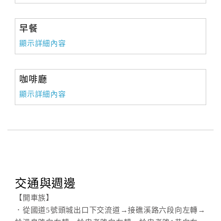
旅
伴
計
早餐
劃
顯示詳細內容
商
咖啡廳
品
宣
顯示詳細內容
傳
交通與週邊
【開車族】
．從國道5號頭城出口下交流道→接礁溪路六段向左轉→