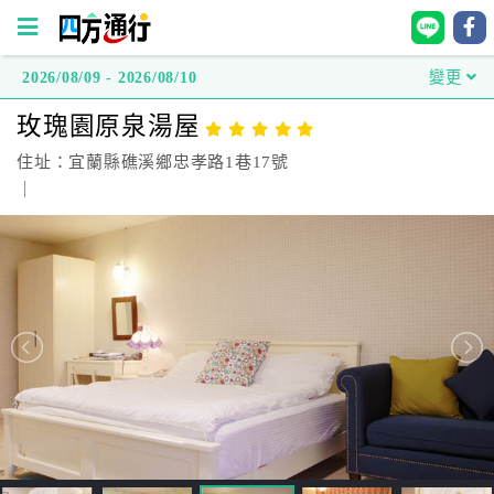
2026/08/09 - 2026/08/10
變更
四
玫瑰園原泉湯屋
方
通
住址：宜蘭縣礁溪鄉忠孝路1巷17號
行
｜
訂
房
台
灣
訂
房
直