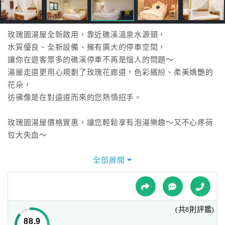
接
跟
飯
玫瑰園湯屋全新啟用，靠近礁溪溫泉水源頭，
店
水質優良、全新設備、擁有廣大的停車空間，
訂
讓你在遊客眾多的礁溪停車不再是惱人的問題～
房
湯屋走道更用心規劃了玫瑰花廊道，色彩繽紛、柔美嬌艷的
HOT
花朵，
彷彿像是在對遠道而來的您熱情招手。
特
色
玫瑰園湯屋價格實惠，讓您輕鬆享有泡湯樂趣～又不心疼荷
民
包大失血～
宿
全部展開
全
球
租
(共8則評鑑)
車
88.9