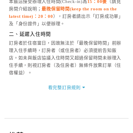
五、客服時間
本飯店接受辦理入住時間(Check-in)為
15：00後
（請見
房間介紹說明；
最晚保留時間(keep the room on the
週一至週日，上午9:00～晚上6:00
latest time)：20：00
），訂房者請出示「訂房成功單」
六、聯絡方式
及「身份證件」以便辦理。
週一至週日：
客服聯絡單
、
LINE@
、電話：
二、延遲入住時間
(07)9682715 。
訂房者於住宿當日，因故無法於「最晚保留時間」前辦
理入住手續時，訂房者（或住房者）必須提前告知飯
店。如未與飯店協議入住時間又超過保留時間未辦理入
住手續，則視訂房者（及住房者）無條件放棄訂單（住
宿權益）。
三、退房手續(Check out)
看完整訂房規則
本飯店退房時間(Check-out)為 （
12：00前
），訂房者
與飯店之其他交易﹝如續住、加床、餐費、小費、電話
費...等﹞所發生之費用，必須與飯店現場結清。
四、訂單異動
訂房者應於
入住前8日
（不含入住當日）提出申辦，如未