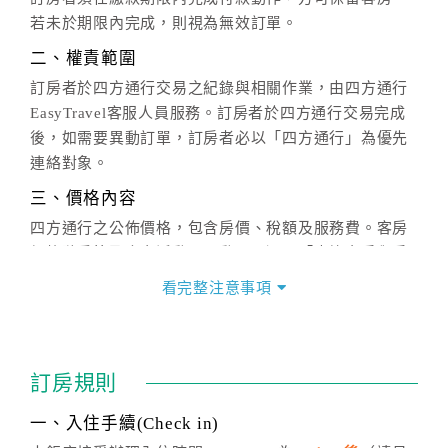
若未於期限內完成，則視為無效訂單。
二、權責範圍
訂房者於四方通行交易之紀錄與相關作業，由四方通行
EasyTravel客服人員服務。訂房者於四方通行交易完成
後，如需要異動訂單，訂房者必以「四方通行」為優先
連絡對象。
三、價格內容
四方通行之公佈價格，包含房價、稅額及服務費。客房
價格隨季節及人文活動而異動，以選項「查詢空房與房
價」之當日價格為標準。
看完整注意事項
四、訂單異動
訂房成功後，訂房者如需異動內容，須於住房前在四方
通行「客服聯絡單」提出申辦，四方通行
恕不接受以電
訂房規則
話方式異動
訂單。
※非客服時間之申辦異動，皆為次日計算及辦理。
一、入住手續(Check in)