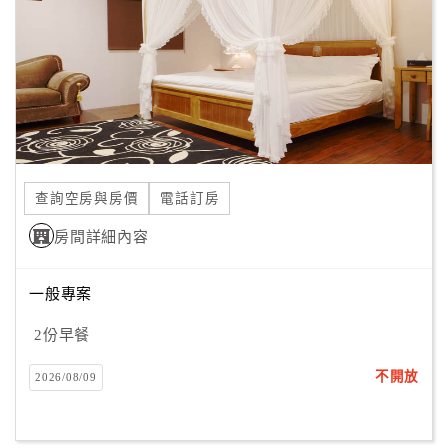
顧
客
滿
意
度
查詢空房與房價
電話訂房
訂
單
房間詳細內容
管
理
一般專案
2份早餐
會
員
不開放
2026/08/09
帳
戶