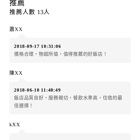
提出申辦不得異動訂單。
推薦
每筆訂單異動限定
乙
次，限原訂飯店，異動完成後不得
推薦人數
13
人
辦理取消退款。
訂單異動後，訂單費用總計大於原訂單費用總計時，訂
蕭XX
房者應補足差額。（限原訂飯店）
訂單異動後，訂單費用總計小於原訂單費用總計時，訂
2018-09-17 10:31:06
房者不得要求退其差額。（限原訂飯店）
價格合理，物超所值，值得推薦的好飯店！
五、保留住宿權益(保留住房)
．訂房者因故辦理訂單異動，本飯店可接受
保留住宿金
陳XX
額6個月
限原訂飯店），異動完成後不得辦理取消退款。
（提出申辦日為保留起算日）
2018-06-10 11:48:49
．訂房者使用「保留住宿金額」時，請注意！為避免飯
飯店品質良好，服務親切，餐飲水準高，住宿的最
店客滿，敬請及早計畫，如逾時未提出申辦，視同無條
佳選擇！
件放棄訂單（住宿權益）。 （限原訂飯店使用）
．每筆訂單異動限定乙次，限原訂飯店，異動完成後不
得辦理取消退款。
kXX
．訂單異動後，訂單費用總計大於原訂單費用總計時，
訂房者應補足差額。 限原訂飯店