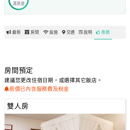
滿意度
網
紅
帶
最新
房間
設施
交通
說明
推薦
你
玩
玩
房間預定
樂
地
建議您更改住宿日期，或選擇其它飯店。
圖
房價已內含服務費及稅金
顧
雙人房
客
服
務