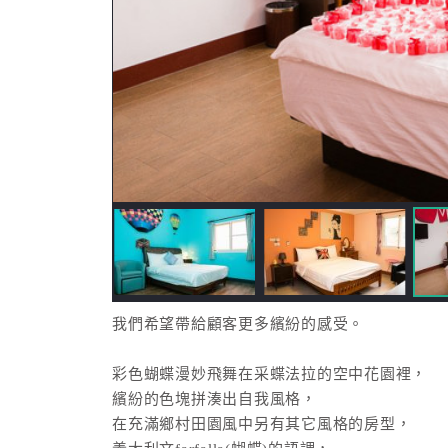
我們希望帶給顧客更多繽紛的感受。
彩色蝴蝶漫妙飛舞在采蝶法拉的空中花園裡，
繽紛的色塊拼湊出自我風格，
在充滿鄉村田園風中另有其它風格的房型，