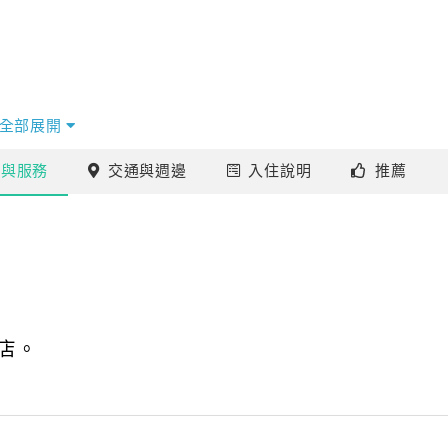
全部展開
施
與服務
交通
與週邊
入住
說明
推薦
店。