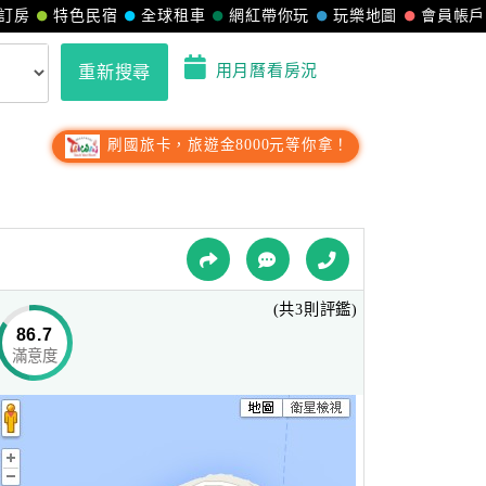
訂房
特色民宿
全球租車
網紅帶你玩
玩樂地圖
會員帳戶
用月曆看房況
重新搜尋
刷國旅卡，旅遊金8000元等你拿！
(共3則評鑑)
86.7
滿意度