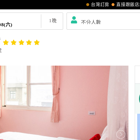
台灣訂房
直接跟飯店
1
晚
08(六)
宿
號