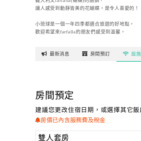
義大利文farfalla(蝴蝶)的語調，
讓人感受到動靜皆美的花蝴蝶，是令人喜愛的！
小琉球是一個一年四季都適合旅遊的好地點，
歡迎希望來farfalla的朋友們感受到溫馨，
舒適，『采蝶法拉民宿』真誠歡迎您的到來！
最新
消息
房間
預訂
設
房間預定
建議您更改住宿日期，或選擇其它飯
房價已內含服務費及稅金
雙人套房