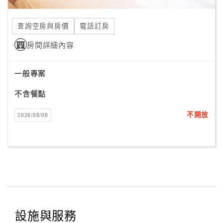
合
作
查詢空房與房價
電話訂房
提
房間詳細內容
案
一般專案
飯
店
不含餐點
合
不開放
2026/08/08
作
廠
商
合
作
設施與服務