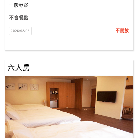
一般專案
不含餐點
訂
房
不開放
2026/08/08
Q&A
國
旅
六人房
卡
訂
房
請
款
收
據