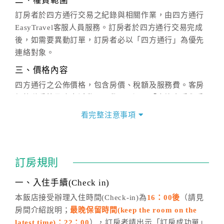
二、權責範圍
訂房者於四方通行交易之紀錄與相關作業，由四方通行
EasyTravel客服人員服務。訂房者於四方通行交易完成
後，如需要異動訂單，訂房者必以「四方通行」為優先
連絡對象。
三、價格內容
四方通行之公佈價格，包含房價、稅額及服務費。客房
價格隨季節及人文活動而異動，以選項「查詢空房與房
價」之當日價格為標準。
看完整注意事項
四、訂單異動
訂房成功後，訂房者如需異動內容，須於住房前在四方
通行「客服聯絡單」提出申辦，四方通行
恕不接受以電
訂房規則
話方式異動
訂單。
※非客服時間之申辦異動，皆為次日計算及辦理。
一、入住手續(Check in)
五、客服時間
本飯店接受辦理入住時間(Check-in)為
16：00後
（請見
房間介紹說明；
最晚保留時間(keep the room on the
週一至週日，上午9:00～晚上6:00
latest time)：22：00
），訂房者請出示「訂房成功單」