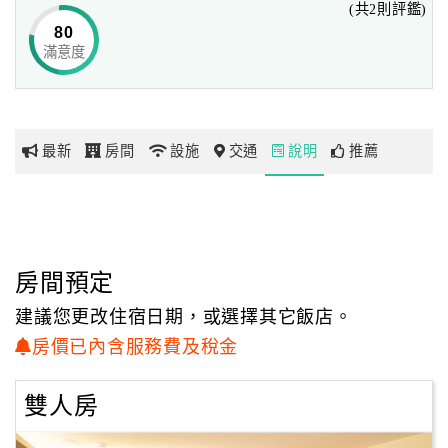
(共2則評鑑)
80
滿意度
網
紅
帶
你
最新
房間
設施
交通
說明
推薦
玩
玩
樂
地
房間預定
圖
建議您更改住宿日期，或選擇其它飯店。
顧
房價已內含服務費及稅金
客
服
雙人房
務