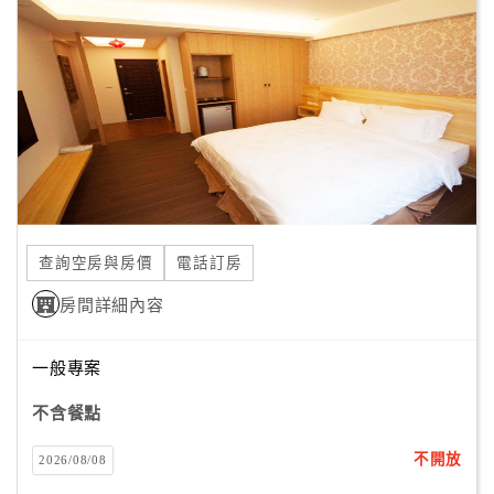
顧
客
滿
意
度
訂
單
查詢空房與房價
電話訂房
管
理
房間詳細內容
一般專案
會
員
不含餐點
帳
戶
不開放
2026/08/08