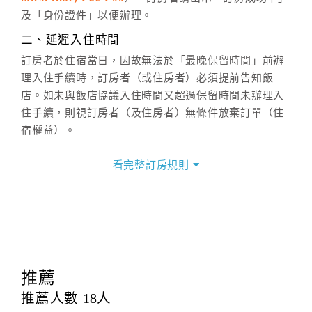
六、聯絡方式
及「身份證件」以便辦理。
週一至週日：
客服聯絡單
、
LINE@
、電話：
二、延遲入住時間
(07)9682715 。
訂房者於住宿當日，因故無法於「最晚保留時間」前辦
理入住手續時，訂房者（或住房者）必須提前告知飯
店。如未與飯店協議入住時間又超過保留時間未辦理入
住手續，則視訂房者（及住房者）無條件放棄訂單（住
宿權益）。
三、退房手續(Check out)
看完整訂房規則
本飯店退房時間(Check-out)為 （
11：00前
），訂房者
與飯店之其他交易﹝如續住、加床、餐費、小費、電話
費...等﹞所發生之費用，必須與飯店現場結清。
四、訂單異動
訂房者應於
入住前4日
（不含入住當日）提出申辦，如未
提出申辦不得異動訂單。
推薦
每筆訂單異動限定
乙
次，限原訂飯店，異動完成後不得
推薦人數
18
人
辦理取消退款。