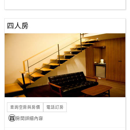
客
服
四人房
聯
絡
單
Line
線
上
客
服
查詢空房與房價
電話訂房
紅
利
房間詳細內容
查
詢