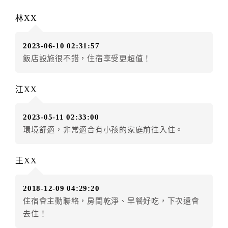
訂單異動後，訂單費用總計大於原訂單費用總計時，訂
林XX
房者應補足差額。（限原訂飯店）
訂單異動後，訂單費用總計小於原訂單費用總計時，訂
2023-06-10 02:31:57
房者不得要求退其差額。（限原訂飯店）
飯店設施很不錯，住宿享受更超值！
五、保留住宿權益(保留住房)
．訂房者因故辦理訂單異動，本飯店可接受
保留住宿金
江XX
額3個月
限原訂飯店），異動完成後不得辦理取消退款。
（提出申辦日為保留起算日）
2023-05-11 02:33:00
．訂房者使用「保留住宿金額」時，請注意！為避免飯
環境舒適，非常適合有小孩的家庭前往入住。
店客滿，敬請及早計畫，如逾時未提出申辦，視同無條
件放棄訂單（住宿權益）。 （限原訂飯店使用）
．每筆訂單異動限定乙次，限原訂飯店，異動完成後不
王XX
得辦理取消退款。
．訂單異動後，訂單費用總計大於原訂單費用總計時，
2018-12-09 04:29:20
訂房者應補足差額。 限原訂飯店
住宿會主動聯絡，房間乾淨、早餐好吃，下次還會
．訂單異動後，訂單費用總計小於原訂單費用總計時，
去住！
訂房者不得要求退其差額。限原訂飯店