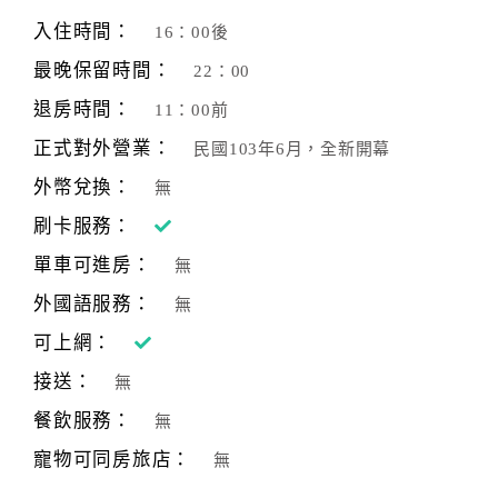
旅
伴
入住時間：
16：00後
計
最晚保留時間：
22：00
劃
退房時間：
11：00前
正式對外營業：
民國103年6月，全新開幕
商
品
外幣兌換：
無
宣
刷卡服務：
傳
單車可進房：
無
外國語服務：
無
可上網：
接送：
無
餐飲服務：
無
寵物可同房旅店：
無