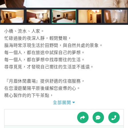
接
跟
飯
店
訂
小橋、流水、人家。
房
忙碌過後的夜深人靜，輕閉雙眼，
HOT
腦海時常浮現生活於田野間，與自然共處的景象。
每一個人，都在旅途中試探自己的夢想。
每一個人，都在夢想中找尋嚮往的生活。
特
尋尋覓覓，才發現自己嚮往的生活並不遙遠。
色
民
『月眉休閒農場』提供舒適的住宿服務，
宿
在您漫遊蘭陽平原後緩解您疲憊的心。
精心製作的的下午茶點，
讓您靜下心來體驗慢活的悠閒。
全部展開
全
『月眉休閒農場』提供您最佳的休憩享受，
球
當您在腦海印下一張張的美好風景，
租
車
同時也在地圖上寫下旅行的意義。