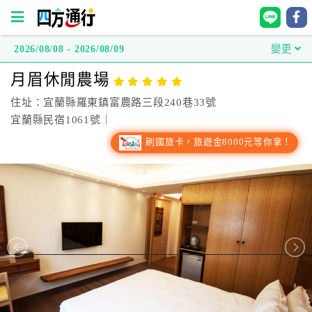
2026/08/08 - 2026/08/09
變更
四
月眉休閒農場
方
通
住址：宜蘭縣羅東鎮富農路三段240巷33號
行
宜蘭縣民宿1061號｜
訂
刷國旅卡，旅遊金8000元等你拿！
房
台
灣
訂
房
直