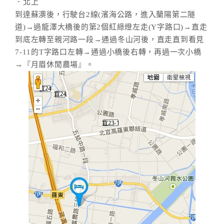
．北上
到達蘇澳後，行駛台2線(濱海公路，進入蘭陽第二隧
道)→過龍澤大橋後的第2個紅綠燈左走(Y字路口)→直走
到底左轉至親河路一段→通過冬山河後，直走直到看見
7-11的T字路口左轉→通過小橋後右轉，再過一次小橋
→『月眉休閒農場』。