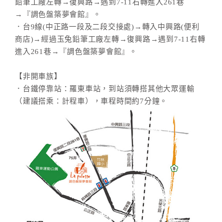
鉛筆工廠左轉→復興路→遇到7-11右轉進入261巷
→『調色盤築夢會館』。
．台9線(中正路一段及二段交接處)→轉入中興路(便利
商店)→經過玉兔鉛筆工廠左轉→復興路→遇到7-11右轉
進入261巷→『調色盤築夢會館』。
【非開車族】
．台鐵停靠站：羅東車站，到站須轉搭其他大眾運輸
（建議搭乘：計程車），車程時間約7分鐘。