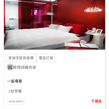
顧
除了不定期的四色講座(顏色、菜色、音色、氣色)與築夢活
客
動，
滿
調色盤未來更希望成為深根在地並擁抱國際視野的平台，
意
分享更多讓生命美好幸福的人事物。天開了，大地有光影色
度
彩；
心開了，陽光灑進來，生命才能綻放光采。真正的奢華，
來自真摯永恆每一刻，在 La Palette遇見彩虹，讓每個時分
訂
都煙花燦爛！
單
查詢空房與房價
電話訂房
管
理
房間詳細內容
一般專案
會
員
2份早餐
帳
戶
不開放
2026/08/07