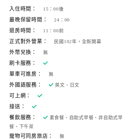
旅
伴
入住時間：
15：00後
計
最晚保留時間：
24：00
劃
退房時間：
11：00前
正式對外營業：
民國102年，全新開幕
商
品
外幣兌換：
無
宣
刷卡服務：
傳
單車可進房：
無
外國語服務：
英文、日文
可上網：
接送：
餐飲服務：
素食餐、自助式早餐、非自助式早
餐、下午茶
寵物可同房旅店：
無