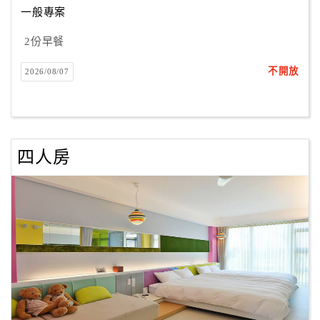
一般專案
2份早餐
訂
房
不開放
2026/08/07
Q&A
國
旅
四人房
卡
訂
房
請
款
收
據