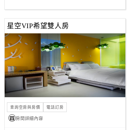
客
服
星空VIP希望雙人房
聯
絡
單
Line
線
上
客
服
查詢空房與房價
電話訂房
紅
利
房間詳細內容
查
詢