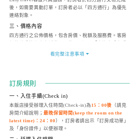
後，如需要異動訂單，訂房者必以「四方通行」為優先
連絡對象。
三、價格內容
四方通行之公佈價格，包含房價、稅額及服務費。客房
價格隨季節及人文活動而異動，以選項「查詢空房與房
價」之當日價格為標準。
看完整注意事項
四、訂單異動
訂房成功後，訂房者如需異動內容，須於住房前在四方
通行「客服聯絡單」提出申辦，四方通行
恕不接受以電
訂房規則
話方式異動
訂單。
※非客服時間之申辦異動，皆為次日計算及辦理。
一、入住手續(Check in)
五、客服時間
本飯店接受辦理入住時間(Check-in)為
15：00後
（請見
房間介紹說明；
最晚保留時間(keep the room on the
週一至週日，上午9:00～晚上6:00
latest time)：24：00
），訂房者請出示「訂房成功單」
六、聯絡方式
及「身份證件」以便辦理。
週一至週日：
客服聯絡單
、
LINE@
、電話：