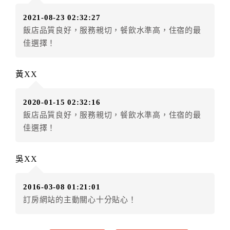
訂單異動後，訂單費用總計小於原訂單費用總計時，訂
2021-08-23 02:32:27
房者不得要求退其差額。（限原訂飯店）
飯店品質良好，服務親切，餐飲水準高，住宿的最
五、保留住宿權益(保留住房)
佳選擇！
．訂房者因故辦理訂單異動，本飯店可接受
保留住宿金
額3個月
限原訂飯店），異動完成後不得辦理取消退款。
黃XX
（提出申辦日為保留起算日）
．訂房者使用「保留住宿金額」時，請注意！為避免飯
2020-01-15 02:32:16
店客滿，敬請及早計畫，如逾時未提出申辦，視同無條
飯店品質良好，服務親切，餐飲水準高，住宿的最
件放棄訂單（住宿權益）。 （限原訂飯店使用）
佳選擇！
．每筆訂單異動限定乙次，限原訂飯店，異動完成後不
得辦理取消退款。
．訂單異動後，訂單費用總計大於原訂單費用總計時，
吳XX
訂房者應補足差額。 限原訂飯店
．訂單異動後，訂單費用總計小於原訂單費用總計時，
2016-03-08 01:21:01
訂房者不得要求退其差額。限原訂飯店
訂房網站的主動關心十分貼心！
六、取消訂單
訂房者因故取消訂單辦理退款，依下列標準申辦：