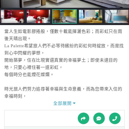
接
跟
飯
店
訂
當人生如電影膠捲般，僅數十載能揮灑色彩；而彩虹只在雨
房
後天晴出現。
HOT
La Palette希望旅人們不必等待繽紛的彩虹何時綻放，而是找
到心中閃耀的夢想，
開始築夢，住在比現實還真實的幸福夢土；即使未達目的
特
地，只要心裡住著一道彩虹，
色
每個時分也能煙花燦爛。
民
宿
時光旅人們努力追尋著幸福與生命意義，而為您帶來入住的
幸福時刻，
是La Palette的榮幸與心願！但我們的遠景與使命更放遠於回
全部展開
全
到生活軌道的旅人們，
球
能充滿著正面溫柔的光芒與築夢的動力，來完成自己人生的
租
車
奇幻之旅且不虛此行。