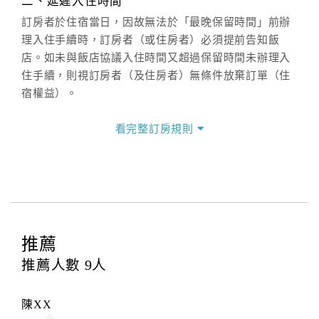
二、延遲入住時間
(07)9682715 。
訂房者於住宿當日，因故無法於「最晚保留時間」前辦
理入住手續時，訂房者（或住房者）必須提前告知飯
店。如未與飯店協議入住時間又超過保留時間未辦理入
住手續，則視訂房者（及住房者）無條件放棄訂單（住
宿權益）。
三、退房手續(Check out)
看完整訂房規則
本飯店退房時間(Check-out)為 （
11：00前
），訂房者
與飯店之其他交易﹝如續住、加床、餐費、小費、電話
費...等﹞所發生之費用，必須與飯店現場結清。
四、訂單異動
訂房者應於
入住前15日
（不含入住當日）提出申辦，如
未提出申辦不得異動訂單。
推薦
每筆訂單異動限定
乙
次，限原訂飯店，異動完成後不得
推薦人數
9
人
辦理取消退款。
訂單異動後，訂單費用總計大於原訂單費用總計時，訂
陳XX
房者應補足差額。（限原訂飯店）