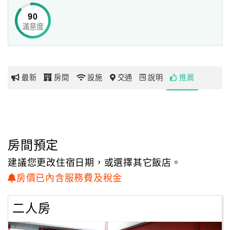
90
除了頂級硬體設備，La Palette重視與旅客相處的真摯時刻。
滿意度
網
旅行更需要一個家來安頓身心，所以我們像家人般自在親
紅
切，
帶
在您需要時，給予溫柔的守護；並為您量身打造最快速、
你
最在地的行程建議，讓您自由自在地漫遊宜蘭。
最新
房間
設施
交通
說明
推薦
玩
整體設計都有「光」、「水」、「色」及「人文」交互搭配
多彩色系設計，
玩
不同築夢元素主題，呈現全台獨有的民宿風格，獻給最獨特
樂
的您。
地
房間預定
除了調顏色，我們更精心地將菜色、音色、氣色的細節融入
圖
住宿服務中，
建議您更改住宿日期，或選擇其它飯店。
在地當令的健康美味食材、不同型態的音樂播放、人文藝術
顧
房價已內含服務費及稅金
活動空間或親子廚房等，
客
讓旅客從內到外調色，在淳厚的蘭陽平原裡，重新綻放生命
服
二人房
的光采並勇敢築夢，
務
住在自己的幸福彩虹夢。