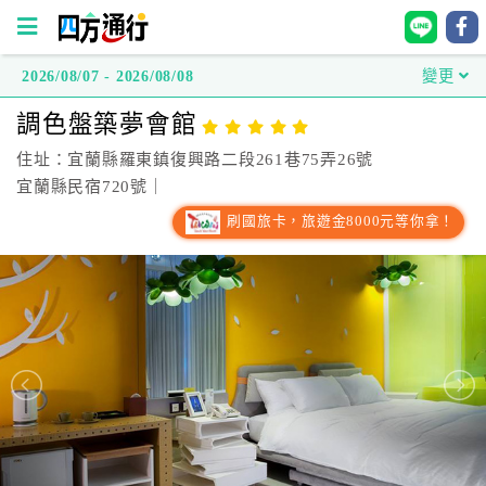
2026/08/07 - 2026/08/08
變更
四
調色盤築夢會館
方
通
住址：宜蘭縣羅東鎮復興路二段261巷75弄26號
行
宜蘭縣民宿720號｜
訂
刷國旅卡，旅遊金8000元等你拿！
房
台
灣
訂
房
直