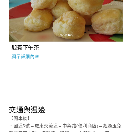
迎賓下午茶
顯示詳細內容
交通與週邊
【開車族】
．國道5號→羅東交流道→中興路(便利商店)→經過玉兔