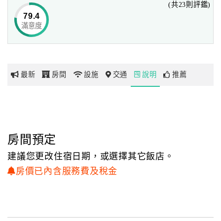
(共23則評鑑)
住宿，
79.4
希望能將更多藝術生命力導入飯店激發出更多文化力量，
滿意度
網
也期望與您一起激發出另一種驚奇感受！
紅
我們以原本過去欣海大飯店重新規劃裝潢，提供時尚、浪
帶
漫、藝術的空間創意、
你
舒適嶄新的羽絨寢具、齊全便利的設備，再加上現代化旅館
最新
房間
設施
交通
說明
推薦
玩
管理系統，
相信能讓您在基隆旅遊住宿期間，感受最貼心的服務。
玩
樂
地
房間預定
圖
建議您更改住宿日期，或選擇其它飯店。
顧
房價已內含服務費及稅金
客
服
務