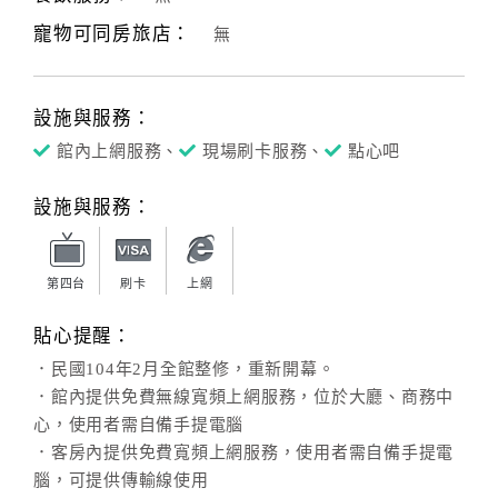
寵物可同房旅店：
無
客
服
聯
設施與服務：
絡
單
館內上網服務、
現場刷卡服務、
點心吧
設施與服務：
Line
線
上
第四台
刷卡
上網
客
貼心提醒：
服
．民國104年2月全館整修，重新開幕。
．館內提供免費無線寬頻上網服務，位於大廳、商務中
紅
心，使用者需自備手提電腦
利
．客房內提供免費寬頻上網服務，使用者需自備手提電
查
腦，可提供傳輸線使用
詢