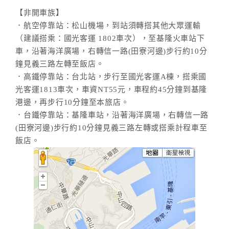
旅
伴
【非開車族】
計
．航空停靠站：松山機場，到站須轉搭其他大眾運輸
劃
（建議搭乘：國光客運 1802車次），至基隆火車站下
車，沿著海洋廣場，右轉信一路(田寮河邊)步行約10分
鐘見義三路左轉至飯店。
商
．高鐵停靠站：台北站，步行至國光客運A棟，搭乘國
品
光客運1813車次，車資NT55元，車程約45分鐘到基隆
宣
港邊，再步行10分鐘至本旅店。
傳
．台鐵停靠站：基隆車站，沿著海洋廣場，右轉信一路
(田寮河邊)步行約10分鐘見義三路左轉或搭乘計程車至
飯店。