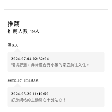
用，必須與飯店現場結清。
四、訂單異動
訂房者應於
入住前2日
（不含入住當日）提出申辦，如未
推薦
提出申辦不得異動訂單。
推薦人數
19
人
每筆訂單異動限定
乙
次，限原訂飯店，異動完成後不得
辦理取消退款。
洪XX
訂單異動後，訂單費用總計大於原訂單費用總計時，訂
房者應補足差額。（限原訂飯店）
2024-07-04 02:32:04
訂單異動後，訂單費用總計小於原訂單費用總計時，訂
環境舒適，非常適合有小孩的家庭前往入住。
房者不得要求退其差額。（限原訂飯店）
五、保留住宿權益(保留住房)
sample@email.tst
．訂房者因故辦理訂單異動，本飯店可接受
保留住宿金
額3個月
限原訂飯店），異動完成後不得辦理取消退款。
2024-05-29 11:19:50
（提出申辦日為保留起算日）
訂房網站的主動關心十分貼心！
．訂房者使用「保留住宿金額」時，請注意！為避免飯
店客滿，敬請及早計畫，如逾時未提出申辦，視同無條