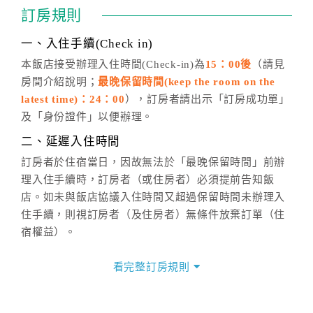
通行「客服聯絡單」提出申辦，四方通行
恕不接受以電
訂房規則
話方式異動
訂單。
※非客服時間之申辦異動，皆為次日計算及辦理。
一、入住手續(Check in)
五、客服時間
本飯店接受辦理入住時間(Check-in)為
15：00後
（請見
房間介紹說明；
最晚保留時間(keep the room on the
週一至週日，上午9:00～晚上6:00
latest time)：24：00
），訂房者請出示「訂房成功單」
六、聯絡方式
及「身份證件」以便辦理。
週一至週日：
客服聯絡單
、
LINE@
、電話：
二、延遲入住時間
(07)9682715 。
訂房者於住宿當日，因故無法於「最晚保留時間」前辦
理入住手續時，訂房者（或住房者）必須提前告知飯
店。如未與飯店協議入住時間又超過保留時間未辦理入
住手續，則視訂房者（及住房者）無條件放棄訂單（住
宿權益）。
三、退房手續(Check out)
看完整訂房規則
本飯店退房時間(Check-out)為 （
11：00前（逾時費
0.5H／NT$100元）
），訂房者與飯店之其他交易﹝如
續住、加床、餐費、小費、電話費...等﹞所發生之費