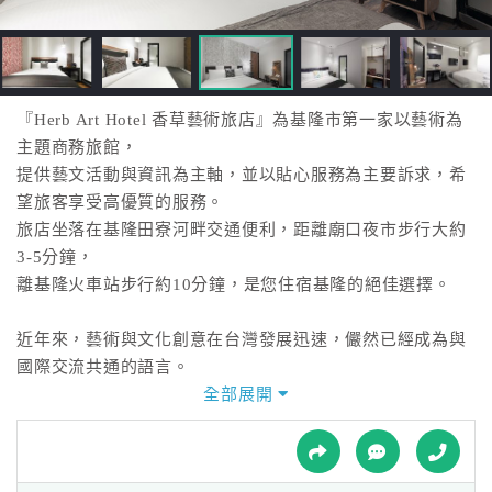
接
跟
飯
店
訂
『Herb Art Hotel 香草藝術旅店』為基隆市第一家以藝術為
房
主題商務旅館，
HOT
提供藝文活動與資訊為主軸，並以貼心服務為主要訴求，希
望旅客享受高優質的服務。
旅店坐落在基隆田寮河畔交通便利，距離廟口夜市步行大約
特
3-5分鐘，
色
離基隆火車站步行約10分鐘，是您住宿基隆的絕佳選擇。
民
宿
近年來，藝術與文化創意在台灣發展迅速，儼然已經成為與
國際交流共通的語言。
Herb Art Hotel 創意理念是以音樂、繪畫、設計為基礎，
全部展開
全
並結合時尚爵士樂團Herb Jazz Band(賀伯爵士樂團)與諸多
球
音樂藝術家們創作理念，
租
車
藉由飯店作為文化展演空間舉辦文藝活動讓飯店不只侷限於