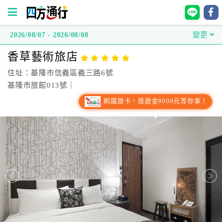
2026/08/07 - 2026/08/08
變更
四
香草藝術旅店
方
通
住址：基隆市信義區義三路6號
行
基隆市旅館013號｜
訂
刷國旅卡，旅遊金8000元等你拿！
房
台
灣
訂
房
直