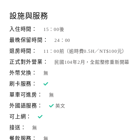
顧
設施與服務
客
滿
入住時間：
15：00後
意
最晚保留時間：
24：00
度
退房時間：
11：00前（逾時費0.5H／NT$100元）
正式對外營業：
民國104年2月，全館整修重新開幕
訂
單
外幣兌換：
無
管
刷卡服務：
理
單車可進房：
無
外國語服務：
英文
會
員
可上網：
帳
接送：
無
戶
餐飲服務：
無