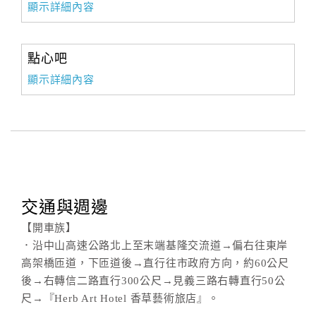
顯示詳細內容
合
作
提
點心吧
案
顯示詳細內容
飯
店
合
作
交通與週邊
廠
【開車族】
商
．沿中山高速公路北上至末端基隆交流道→偏右往東岸
合
高架橋匝道，下匝道後→直行往市政府方向，約60公尺
作
後→右轉信二路直行300公尺→見義三路右轉直行50公
尺→『Herb Art Hotel 香草藝術旅店』。