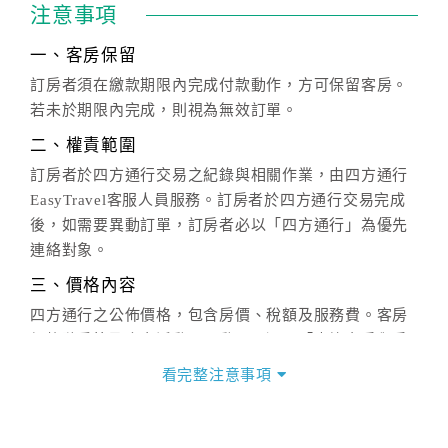
注意事項
一、客房保留
訂房者須在繳款期限內完成付款動作，方可保留客房。
若未於期限內完成，則視為無效訂單。
二、權責範圍
訂房者於四方通行交易之紀錄與相關作業，由四方通行
EasyTravel客服人員服務。訂房者於四方通行交易完成
後，如需要異動訂單，訂房者必以「四方通行」為優先
連絡對象。
三、價格內容
四方通行之公佈價格，包含房價、稅額及服務費。客房
價格隨季節及人文活動而異動，以選項「查詢空房與房
價」之當日價格為標準。
看完整注意事項
四、訂單異動
訂房成功後，訂房者如需異動內容，須於住房前在四方