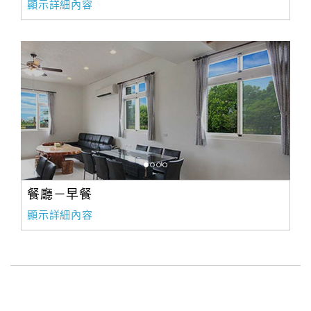
顯示詳細內容
合
作
提
案
飯
店
合
作
餐廳－早餐
廠
顯示詳細內容
商
合
作