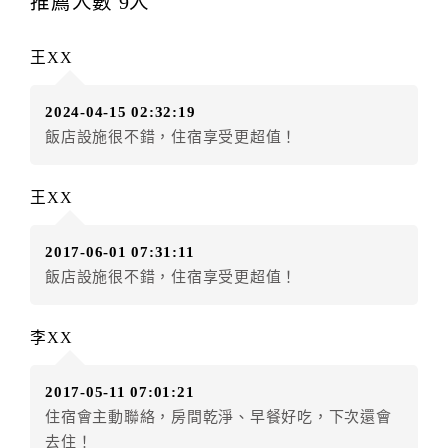
推薦人數
9
人
辦理取消退款。
訂單異動後，訂單費用總計大於原訂單費用總計時，訂
王XX
房者應補足差額。（限原訂飯店）
訂單異動後，訂單費用總計小於原訂單費用總計時，訂
2024-04-15 02:32:19
房者不得要求退其差額。（限原訂飯店）
飯店設施很不錯，住宿享受更超值！
五、保留住宿權益(保留住房)
．訂房者因故辦理訂單異動，本飯店可接受
保留住宿金
王XX
額3個月
限原訂飯店），異動完成後不得辦理取消退款。
（提出申辦日為保留起算日）
2017-06-01 07:31:11
．訂房者使用「保留住宿金額」時，請注意！為避免飯
飯店設施很不錯，住宿享受更超值！
店客滿，敬請及早計畫，如逾時未提出申辦，視同無條
件放棄訂單（住宿權益）。 （限原訂飯店使用）
．每筆訂單異動限定乙次，限原訂飯店，異動完成後不
李XX
得辦理取消退款。
．訂單異動後，訂單費用總計大於原訂單費用總計時，
2017-05-11 07:01:21
訂房者應補足差額。 限原訂飯店
住宿會主動聯絡，房間乾淨、早餐好吃，下次還會
．訂單異動後，訂單費用總計小於原訂單費用總計時，
去住！