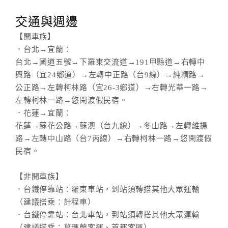
旅
伴
交通與週邊
計
【開車族】
劃
．台北→宜蘭：
台北→國道五號→下羅東交流道→191甲縣道→右轉中
商
興路（宜24鄉道）→左轉中正路（台9線）→純精路→
品
公正路→左轉柯林路（宜26-3鄉道）→右轉光華一路→
宣
左轉柯林一路→悠閑渡假民宿。
傳
．花蓮→宜蘭：
花蓮→蘇花公路→蘇澳（台九線）→冬山路→左轉維揚
路→左轉中山路（台7丙線）→右轉柯林一路→悠閑渡假
民宿。
【非開車族】
．台鐵停靠站：羅東車站，到站須轉搭其他大眾運輸
（建議搭乘：計程車）
．台鐵停靠站：台北車站，到站須轉搭其他大眾運輸
（建議搭乘：葛瑪蘭客運、首都客運）