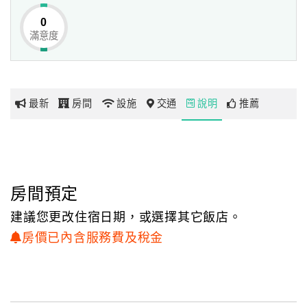
寬敞潔淨的房型，以簡潔明亮為主要設計基礎，
0
搭配清新淡然的馬卡龍色系和活潑清甜的普普藝術風格，
滿意度
網
展露簡單大方、溫暖舒適的雅緻氣息，誠摯歡迎旅人的到來
紅
～
帶
你
最新
房間
設施
交通
說明
推薦
玩
玩
樂
地
房間預定
圖
建議您更改住宿日期，或選擇其它飯店。
顧
房價已內含服務費及稅金
客
服
務