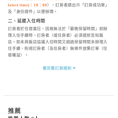
latest time)：18：00
），訂房者請出示「訂房成功單」
六、聯絡方式
及「身份證件」以便辦理。
週一至週日：
客服聯絡單
、
LINE@
、電話：
二、延遲入住時間
(07)9682715 。
訂房者於住宿當日，因故無法於「最晚保留時間」前辦
理入住手續時，訂房者（或住房者）必須提前告知飯
店。如未與飯店協議入住時間又超過保留時間未辦理入
住手續，則視訂房者（及住房者）無條件放棄訂單（住
宿權益）。
三、退房手續(Check out)
看完整訂房規則
本飯店退房時間(Check-out)為 （
11：00前
），訂房者
與飯店之其他交易﹝如續住、加床、餐費、小費、電話
費...等﹞所發生之費用，必須與飯店現場結清。
四、訂單異動
訂房者應於
入住前8日
（不含入住當日）提出申辦，如未
提出申辦不得異動訂單。
推薦
每筆訂單異動限定
乙
次，限原訂飯店，異動完成後不得