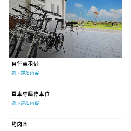
訂
房
Q&A
國
旅
自行車租借
卡
顯示詳細內容
訂
房
單車專屬停車位
請
顯示詳細內容
款
收
據
烤肉區