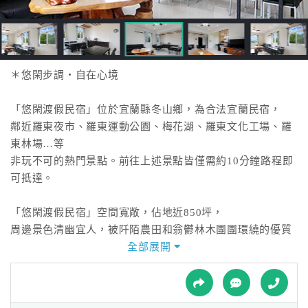
接
跟
飯
店
訂
＊悠閑步調‧自在心境
房
HOT
「悠閑渡假民宿」位於宜蘭縣冬山鄉，為合法宜蘭民宿，
鄰近羅東夜市、羅東運動公園、梅花湖、羅東文化工場、羅
東林場…等
特
非玩不可的熱門景點。前往上述景點皆僅需約10分鐘路程即
色
可抵達。
民
宿
「悠閑渡假民宿」空間寬敞，佔地近850坪，
周邊景色清幽宜人，被阡陌農田和翁鬱林木團團環繞的優質
環境，
全部展開
全
搭配廣大的戶外庭園和生態豐富的景觀池，更顯淡雅而悠
球
閑。
租
車