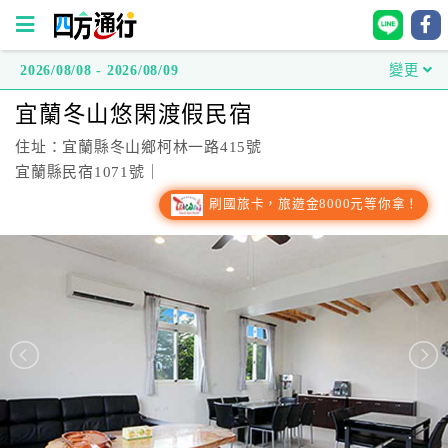
2026/08/08 - 2026/08/09
變更
四
宜蘭冬山悠閑渡假民宿
方
通
住址：宜蘭縣冬山鄉柯林一路415號
行
宜蘭縣民宿1071號｜
訂
刷國旅卡，旅遊金8000元等你拿！
房
台
灣
訂
房
直