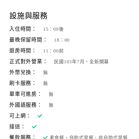
顧
設施與服務
客
滿
入住時間：
15：00後
意
最晚保留時間：
18：00
度
退房時間：
11：00前
正式對外營業：
民國103年7月，全新開幕
訂
單
外幣兌換：
無
管
刷卡服務：
無
理
單車可進房：
無
外國語服務：
無
會
員
可上網：
帳
接送：
戶
餐飲服務：
素食餐、自助式早餐、非自助式早餐