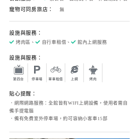
寵物可同房旅店：
無
客
服
聯
設施與服務：
絡
單
烤肉區、
自行車租借、
館內上網服務
設施與服務：
Line
線
上
第四台
停車場
單車租借
上網
烤肉
客
貼心提醒：
服
．網際網路服務：全館皆有WIFI上網設備，使用者需自
備手提電腦
紅
．備有免費室外停車場，約可容納小客車15部
利
查
詢