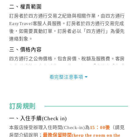
二、權責範圍
訂房者於四方通行交易之紀錄與相關作業，由四方通行
EasyTravel客服人員服務。訂房者於四方通行交易完成
後，如需要異動訂單，訂房者必以「四方通行」為優先
連絡對象。
三、價格內容
四方通行之公佈價格，包含房價、稅額及服務費。客房
價格隨季節及人文活動而異動，以選項「查詢空房與房
價」之當日價格為標準。
看完整注意事項
四、訂單異動
訂房成功後，訂房者如需異動內容，須於住房前在四方
通行「客服聯絡單」提出申辦，四方通行
恕不接受以電
訂房規則
話方式異動
訂單。
※非客服時間之申辦異動，皆為次日計算及辦理。
一、入住手續(Check in)
五、客服時間
本飯店接受辦理入住時間(Check-in)為
15：00後
（請見
房間介紹說明；
最晚保留時間(keep the room on the
週一至週日，上午9:00～晚上6:00