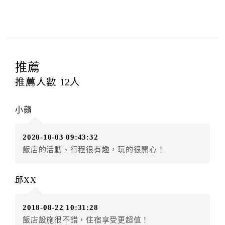
與飯店之其他交易﹝如續住、加床、餐費、小費、電話
費...等﹞所發生之費用，必須與飯店現場結清。
四、訂單異動
訂房者應於
入住前4日
（不含入住當日）提出申辦，如未
提出申辦不得異動訂單。
推薦
每筆訂單異動限定
乙
次，限原訂飯店，異動完成後不得
推薦人數
12
人
辦理取消退款。
訂單異動後，訂單費用總計大於原訂單費用總計時，訂
小蘋
房者應補足差額。（限原訂飯店）
訂單異動後，訂單費用總計小於原訂單費用總計時，訂
2020-10-03 09:43:32
房者不得要求退其差額。（限原訂飯店）
飯店的活動、行程很有趣，玩的很開心！
五、保留住宿權益(保留住房)
．訂房者因故辦理訂單異動，本飯店可接受
保留住宿金
邱XX
額3個月
限原訂飯店），異動完成後不得辦理取消退款。
（提出申辦日為保留起算日）
2018-08-22 10:31:28
．訂房者使用「保留住宿金額」時，請注意！為避免飯
飯店設施很不錯，住宿享受更超值！
店客滿，敬請及早計畫，如逾時未提出申辦，視同無條