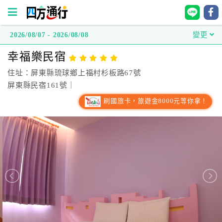
2026/08/07 - 2026/08/08
變更
四
幸福樂民宿
方
通
住址：屏東縣琉球鄉上福村杉板路67號
行
屏東縣民宿161號｜
訂
刷國旅卡，旅遊金8000元等你拿！
房
台
灣
訂
房
直