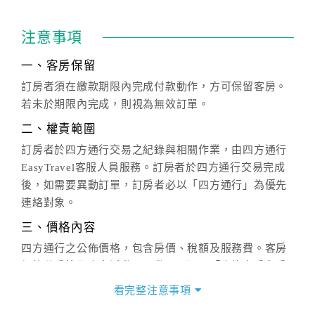
注意事項
一、客房保留
訂房者須在繳款期限內完成付款動作，方可保留客房。
若未於期限內完成，則視為無效訂單。
二、權責範圍
訂房者於四方通行交易之紀錄與相關作業，由四方通行
EasyTravel客服人員服務。訂房者於四方通行交易完成
後，如需要異動訂單，訂房者必以「四方通行」為優先
連絡對象。
三、價格內容
四方通行之公佈價格，包含房價、稅額及服務費。客房
價格隨季節及人文活動而異動，以選項「查詢空房與房
價」之當日價格為標準。
看完整注意事項
四、訂單異動