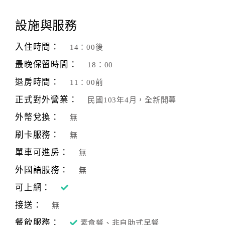
顧
設施與服務
客
滿
入住時間：
14：00後
意
最晚保留時間：
18：00
度
退房時間：
11：00前
正式對外營業：
民國103年4月，全新開幕
訂
單
外幣兌換：
無
管
刷卡服務：
無
理
單車可進房：
無
外國語服務：
無
會
員
可上網：
帳
接送：
無
戶
餐飲服務：
素食餐、非自助式早餐