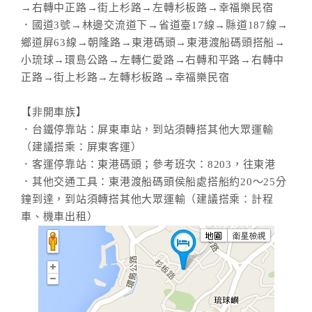
→右轉中正路→街上杉路→左轉杉板路→幸福樂民宿
合
．國道3號→林邊交流道下→省道臺17線→縣道187線→
作
鄉道屏63線→朝隆路→東港碼頭→東港渡船碼頭搭船→
提
小琉球→環島公路→左轉仁愛路→右轉和平路→右轉中
案
正路→街上杉路→左轉杉板路→幸福樂民宿
【非開車族】
飯
．台鐵停靠站：屏東車站，到站須轉搭其他大眾運輸
店
（建議搭乘：屏東客運）
合
．客運停靠站：東港碼頭；參考班次：8203，往東港
作
．其他交通工具：東港渡船碼頭侯船處搭船約20～25分
鐘到達，到站須轉搭其他大眾運輸（建議搭乘：計程
廠
車、機車出租）
商
合
作