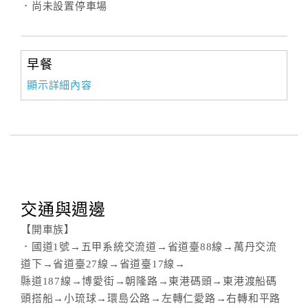
．尚未設置停車場
訂
房
早餐
Q&A
顯示詳細內容
國
旅
卡
訂
房
交通與週邊
【開車族】
請
．國道1號→五甲系統交流道→省道臺88線→萬丹交流
款
道下→省道臺27線→省道臺17線→
收
縣道187線→博愛街→朝隆路→東港碼頭→東港渡船碼
據
頭搭船→小琉球→環島公路→左轉仁愛路→右轉和平路