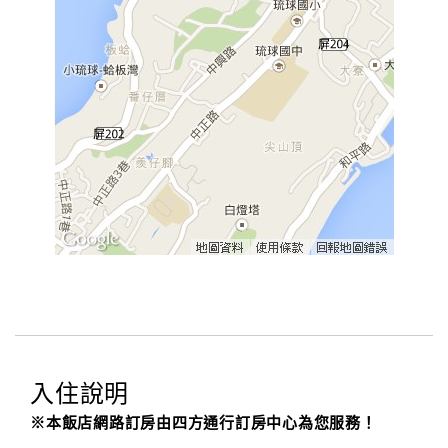
旅
伴
計
劃
商
品
宣
傳
入住說明
※本飯店網路訂房由四方通行訂房中心為您服務！