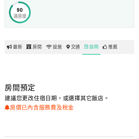
90
滿意度
網
紅
帶
你
最新
房間
設施
交通
說明
推薦
玩
玩
樂
地
房間預定
圖
建議您更改住宿日期，或選擇其它飯店。
顧
房價已內含服務費及稅金
客
服
務