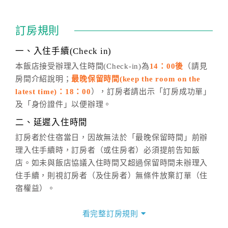
訂房成功後，訂房者如需異動內容，須於住房前在四方
通行「客服聯絡單」提出申辦，四方通行
恕不接受以電
訂房規則
話方式異動
訂單。
※非客服時間之申辦異動，皆為次日計算及辦理。
一、入住手續(Check in)
五、客服時間
本飯店接受辦理入住時間(Check-in)為
14：00後
（請見
房間介紹說明；
最晚保留時間(keep the room on the
週一至週日，上午9:00～晚上6:00
latest time)：18：00
），訂房者請出示「訂房成功單」
六、聯絡方式
及「身份證件」以便辦理。
週一至週日：
客服聯絡單
、
LINE@
、電話：
二、延遲入住時間
(07)9682715 。
訂房者於住宿當日，因故無法於「最晚保留時間」前辦
理入住手續時，訂房者（或住房者）必須提前告知飯
店。如未與飯店協議入住時間又超過保留時間未辦理入
住手續，則視訂房者（及住房者）無條件放棄訂單（住
宿權益）。
三、退房手續(Check out)
看完整訂房規則
本飯店退房時間(Check-out)為 （
11：00前
），訂房者