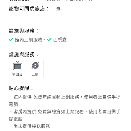
寵物可同房旅店：
無
客
服
聯
設施與服務：
絡
單
館內上網服務、
西餐廳
設施與服務：
Line
線
上
第四台
上網
客
貼心提醒：
服
．館內提供 免費無線寬頻上網服務，使用者需自備手提
電腦
紅
．客房內提供 免費無線寬頻上網服務，使用者需自備手
利
提電腦
查
．尚未提供接送服務
詢