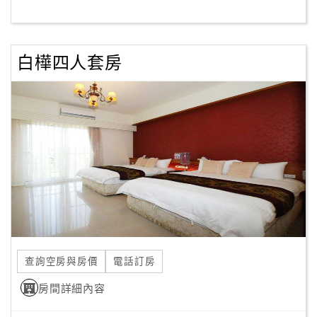
客
服
白樺四人套房
聯
絡
單
Line
線
上
客
服
查詢空房與房價
電話訂房
紅
利
房間詳細內容
查
詢