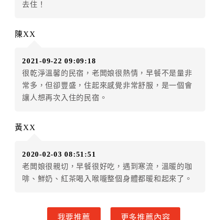
去住！
．訂房者因故辦理訂單異動，本飯店可接受
保留住宿金
額3個月
限原訂飯店），異動完成後不得辦理取消退款。
陳XX
（提出申辦日為保留起算日）
．訂房者使用「保留住宿金額」時，請注意！為避免飯
2021-09-22 09:09:18
店客滿，敬請及早計畫，如逾時未提出申辦，視同無條
很乾淨溫馨的民宿，老闆娘很熱情，早餐不是量非
件放棄訂單（住宿權益）。 （限原訂飯店使用）
常多，但卻豐盛，住起來感覺非常舒服，是一個會
．每筆訂單異動限定乙次，限原訂飯店，異動完成後不
讓人想再次入住的民宿。
得辦理取消退款。
．訂單異動後，訂單費用總計大於原訂單費用總計時，
訂房者應補足差額。 限原訂飯店
黃XX
．訂單異動後，訂單費用總計小於原訂單費用總計時，
訂房者不得要求退其差額。限原訂飯店
2020-02-03 08:51:51
六、取消訂單
老闆娘很親切，早餐很好吃，遇到寒流，溫暖的咖
啡、鮮奶、紅茶喝入喉嚨整個身體都暖和起來了。
訂房者因故取消訂單辦理退款，依下列標準申辦：
◎住房日7天前辦理者，訂單費用扣除總計0%為手續費
◎住房日4天前辦理者，訂單費用扣除總計65%為手續費
我要推薦
更多推薦內容
◎住房日1天前辦理者，訂單費用扣除總計90%為手續費