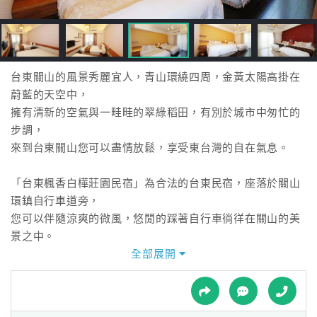
接
跟
飯
店
訂
台東關山的風景秀麗宜人，青山環繞四周，金黃太陽高掛在
房
蔚藍的天空中，
HOT
擁有清新的空氣與一畦畦的翠綠稻田，有別於城市中匆忙的
步調，
來到台東關山您可以盡情放鬆，享受東台灣的自在氣息。
特
色
「台東楓香白樺莊園民宿」為合法的台東民宿，座落於關山
民
環鎮自行車道旁，
宿
您可以伴隨涼爽的微風，悠閒的踩著自行車徜徉在關山的美
景之中。
前方可一覽關山鎮的全景，可遠眺海洋山脈，
全部展開
全
悠閒的坐在「楓香白樺莊園民宿」裡，
球
透過窗外看見遠處的山脈和一望無際的農田，隨著時間的變
租
車
化，