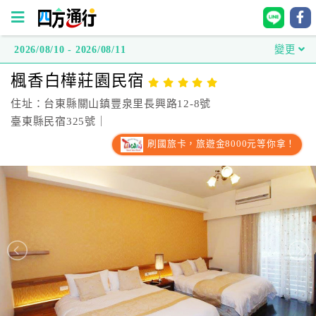
2026/08/10 - 2026/08/11
變更
四
楓香白樺莊園民宿
方
通
住址：台東縣關山鎮豐泉里長興路12-8號
行
臺東縣民宿325號｜
訂
刷國旅卡，旅遊金8000元等你拿！
房
台
灣
訂
房
直