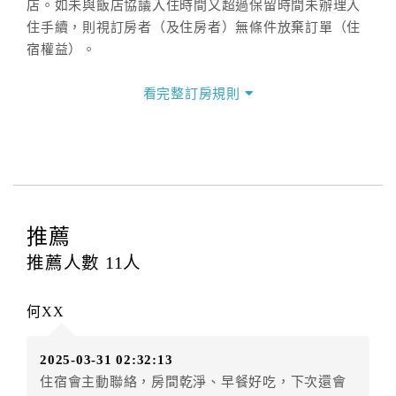
店。如未與飯店協議入住時間又超過保留時間未辦理入
住手續，則視訂房者（及住房者）無條件放棄訂單（住
宿權益）。
三、退房手續(Check out)
看完整訂房規則
本飯店退房時間(Check-out)為 （
11：00前
），訂房者
與飯店之其他交易﹝如續住、加床、餐費、小費、電話
費...等﹞所發生之費用，必須與飯店現場結清。
四、訂單異動
訂房者應於
入住前8日
（不含入住當日）提出申辦，如未
提出申辦不得異動訂單。
推薦
每筆訂單異動限定
乙
次，限原訂飯店，異動完成後不得
推薦人數
11
人
辦理取消退款。
訂單異動後，訂單費用總計大於原訂單費用總計時，訂
何XX
房者應補足差額。（限原訂飯店）
訂單異動後，訂單費用總計小於原訂單費用總計時，訂
2025-03-31 02:32:13
房者不得要求退其差額。（限原訂飯店）
住宿會主動聯絡，房間乾淨、早餐好吃，下次還會
五、保留住宿權益(保留住房)