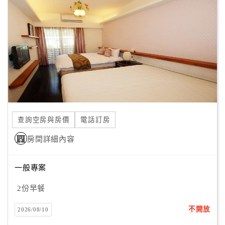
顧
客
滿
意
度
訂
單
查詢空房與房價
電話訂房
管
理
房間詳細內容
一般專案
會
員
2份早餐
帳
戶
不開放
2026/08/10