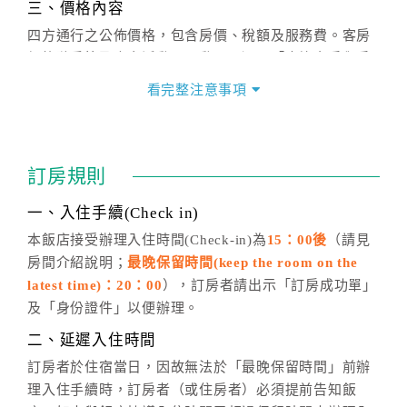
三、價格內容
四方通行之公佈價格，包含房價、稅額及服務費。客房
價格隨季節及人文活動而異動，以選項「查詢空房與房
價」之當日價格為標準。
看完整注意事項
四、訂單異動
訂房成功後，訂房者如需異動內容，須於住房前在四方
通行「客服聯絡單」提出申辦，四方通行
恕不接受以電
訂房規則
話方式異動
訂單。
※非客服時間之申辦異動，皆為次日計算及辦理。
一、入住手續(Check in)
五、客服時間
本飯店接受辦理入住時間(Check-in)為
15：00後
（請見
房間介紹說明；
最晚保留時間(keep the room on the
週一至週日，上午9:00～晚上6:00
latest time)：20：00
），訂房者請出示「訂房成功單」
六、聯絡方式
及「身份證件」以便辦理。
週一至週日：
客服聯絡單
、
LINE@
、電話：
二、延遲入住時間
(07)9682715 。
訂房者於住宿當日，因故無法於「最晚保留時間」前辦
理入住手續時，訂房者（或住房者）必須提前告知飯