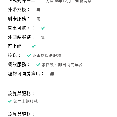
正式對外營業：
民國98年12月，全新開幕
合
外幣兌換：
無
作
提
刷卡服務：
無
案
單車可進房：
外國語服務：
無
飯
可上網：
店
接送：
合
火車站接送服務
作
餐飲服務：
素食餐、非自助式早餐
寵物可同房旅店：
無
廠
商
合
設施與服務：
作
館內上網服務
設施與服務：