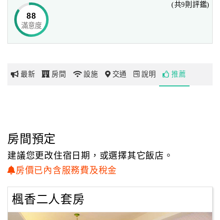
(共9則評鑑)
滿天的彩霞換上黑夜裡的星斗，美麗的景緻盡收眼底。
88
滿意度
網
累了可以在歐式典雅的房間內，伴著窗外美妙的大自然音
紅
樂，
帶
放鬆的進入香甜的夢中，清晨在清脆的小鳥歌聲中清醒，
你
這都是在熱鬧的城市中無法體驗的生活。
最新
房間
設施
交通
說明
推薦
玩
玩
樂
地
房間預定
圖
建議您更改住宿日期，或選擇其它飯店。
顧
房價已內含服務費及稅金
客
服
楓香二人套房
務