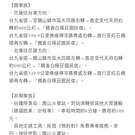
【開車族】
．花蓮往台東方向：
台九省道→至關山鎮市區大同路右轉→直走至代天府右
轉約600公尺→『楓香白樺莊園民宿』。
台九省道330.9公里佛緣禪寺路標處右轉→直行至紅石橋
頭再左轉→『楓香白樺莊園民宿』。
．台東往花蓮方向：
台九省道→關山鎮市區大同路左轉→直走至代天府右轉
約600公尺→『楓香白樺莊園民宿』。
台九省道330.9公里佛緣禪寺路標處左轉→直行至紅石橋
頭再左轉→『楓香白樺莊園民宿』。
【非開車族】
．台鐵停靠站：關山火車站，到站須轉搭其他大眾運輸
（建議搭乘：計程車），車程時間約6分鐘，費用約100
元。
．其他交通工具：民宿《預約制》免費專車服務，來
回，接送地點：關山火車站。