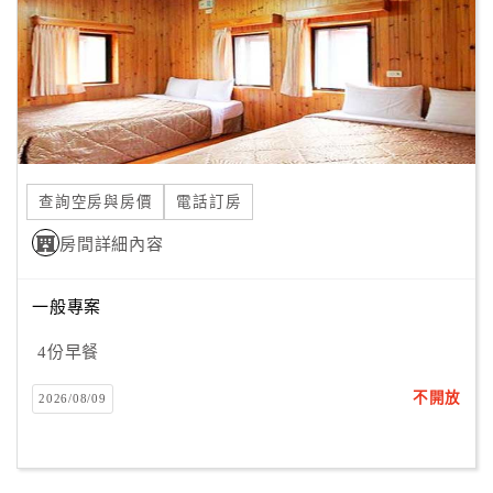
旅
伴
計
劃
商
品
查詢空房與房價
電話訂房
宣
傳
房間詳細內容
一般專案
4份早餐
不開放
2026/08/09