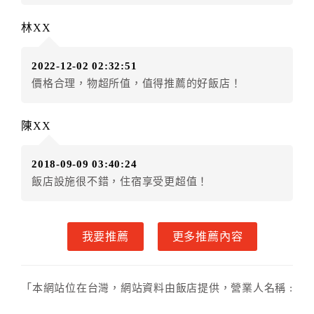
件放棄訂單（住宿權益）。 （限原訂飯店使用）
林XX
．每筆訂單異動限定乙次，限原訂飯店，異動完成後不
得辦理取消退款。
2022-12-02 02:32:51
．訂單異動後，訂單費用總計大於原訂單費用總計時，
價格合理，物超所值，值得推薦的好飯店！
訂房者應補足差額。 限原訂飯店
．訂單異動後，訂單費用總計小於原訂單費用總計時，
訂房者不得要求退其差額。限原訂飯店
陳XX
六、取消訂單
2018-09-09 03:40:24
訂房者因故取消訂單辦理退款，依下列標準申辦：
飯店設施很不錯，住宿享受更超值！
◎本飯店為預繳部分費用，故付款成功後不得辦理取消
訂單申請退款手續。
◎住房日當日未辦理入住手續者，視同住房，已付訂單
我要推薦
更多推薦內容
之訂金將全額沒收。
七、天候因素
住房當日遇颱風、地震等不可抗拒因素時（以氣象局發
「本網站位在台灣，網站資料由飯店提供，營業人名稱 :
布或飯店所在地縣市政府頒布狀況”停止上班上課”為判
溪畔老樹山莊，統一編號 : 15750254」