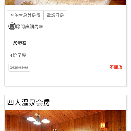
合
作
查詢空房與房價
電話訂房
提
房間詳細內容
案
一般專案
飯
店
4份早餐
合
不開放
2026/08/09
作
廠
商
四人溫泉套房
合
作