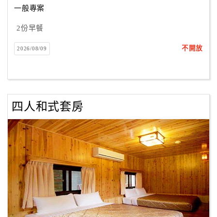
一般專案
2份早餐
訂
房
不開放
2026/08/09
Q&A
國
旅
四人和式套房
卡
訂
房
請
款
收
據