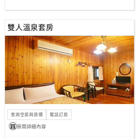
客
服
雙人溫泉套房
聯
絡
單
Line
線
上
客
服
查詢空房與房價
電話訂房
紅
利
房間詳細內容
查
詢