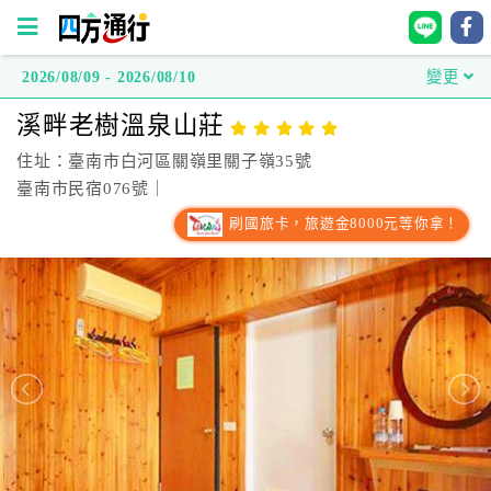
2026/08/09 - 2026/08/10
變更
四
溪畔老樹溫泉山莊
方
通
住址：臺南市白河區關嶺里關子嶺35號
行
臺南市民宿076號｜
訂
刷國旅卡，旅遊金8000元等你拿！
房
台
灣
訂
房
直