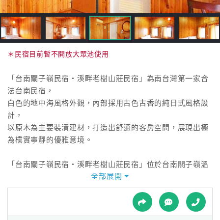
接
跟
飯
店
訂
＊民宿目前暫不開放大眾池使用
房
HOT
「台南關子嶺民宿‧溪畔老樹山莊民宿」為南台灣第一家合
法台南民宿，
白色的地中海風格外觀，內部採用古色古香的純日式風格設
特
計，
色
以原木為主要裝潢建材，打造出舒適的客房空間，展現出極
民
為樸實寧靜的優雅意境。
宿
「台南關子嶺民宿‧溪畔老樹山莊民宿」位於台南關子嶺溫
全部展開
泉區的幽靜小巷內，
全
以遺世獨立之姿，綻放關子嶺獨有的自然絕美。
球
租
潺潺溪水流過翁鬱蒼林，旅人們可逕自徜徉山林之態、靜謐
車
之美。