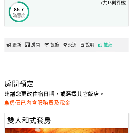
(共13則評鑑)
或可前往鄰近的白河水庫、嶺頂公園、好漢坡、紅葉公園、
85.7
先祖廟、大凍山、水火同源、
滿意度
網
碧雲景觀公園等景點踏遊，來場靜心之旅。
紅
帶
「台南關子嶺民宿‧溪畔老樹山莊民宿」備有以原木搭建而
你
成的木製風呂，
最新
房間
設施
交通
說明
推薦
玩
雙人湯屋分別設有冷熱兩池，濃濃的日式風格和著暖暖的溫
泉美浴，滿足旅人不同的泡湯感受。
旅人們可一邊欣賞大自然的絕倫佳景，一邊沐浴在關子嶺特
玩
有的泥漿美泉中，
樂
讓身心靈都能感受到最深層的撫慰。
地
房間預定
圖
建議您更改住宿日期，或選擇其它飯店。
顧
房價已內含服務費及稅金
客
服
雙人和式套房
務