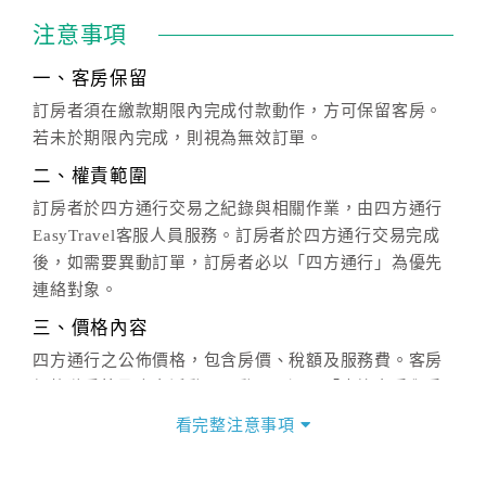
注意事項
一、客房保留
訂房者須在繳款期限內完成付款動作，方可保留客房。
若未於期限內完成，則視為無效訂單。
二、權責範圍
訂房者於四方通行交易之紀錄與相關作業，由四方通行
EasyTravel客服人員服務。訂房者於四方通行交易完成
後，如需要異動訂單，訂房者必以「四方通行」為優先
連絡對象。
三、價格內容
四方通行之公佈價格，包含房價、稅額及服務費。客房
價格隨季節及人文活動而異動，以選項「查詢空房與房
價」之當日價格為標準。
看完整注意事項
四、訂單異動
訂房成功後，訂房者如需異動內容，須於住房前在四方