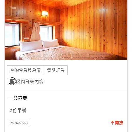
顧
客
滿
意
度
訂
單
查詢空房與房價
電話訂房
管
理
房間詳細內容
一般專案
會
員
2份早餐
帳
戶
不開放
2026/08/09