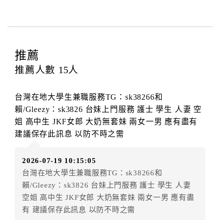
與飯店之其他交易﹝如續住、加床、餐費、小費、電話
費...等﹞所發生之費用，必須與飯店現場結清。
四、訂單異動
訂房者應於
入住前8日
（不含入住當日）提出申辦，如未
推薦
提出申辦不得異動訂單。
推薦人數
15
人
每筆訂單異動限定
乙
次，限原訂飯店，異動完成後不得
辦理取消退款。
台灣在地大學生兼職服務TG：sk38266和
訂單異動後，訂單費用總計大於原訂單費用總計時，訂
賴/Gleezy：sk3826 台妹上門服務 護士 學生 人妻 空
房者應補足差額。（限原訂飯店）
姐 高中生 JKF女郎 大奶無套妹 兩女一男 應有盡有
訂單異動後，訂單費用總計小於原訂單費用總計時，訂
建議保存此訊息 以防不時之需
房者不得要求退其差額。（限原訂飯店）
五、保留住宿權益(保留住房)
2026-07-19 10:15:05
．訂房者因故辦理訂單異動，本飯店可接受
保留住宿金
台灣在地大學生兼職服務TG：sk38266和
額3個月
限原訂飯店），異動完成後不得辦理取消退款。
賴/Gleezy：sk3826 台妹上門服務 護士 學生 人妻
（提出申辦日為保留起算日）
空姐 高中生 JKF女郎 大奶無套妹 兩女一男 應有盡
．訂房者使用「保留住宿金額」時，請注意！為避免飯
有 建議保存此訊息 以防不時之需
店客滿，敬請及早計畫，如逾時未提出申辦，視同無條