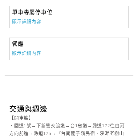
單車專屬停車位
顯示詳細內容
餐廳
顯示詳細內容
交通與週邊
【開車族】
．國道1號→下新營交流道→台1省道→縣道172往白河
方向前進→縣道175→『台南關子嶺民宿‧溪畔老樹山