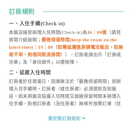
通行「客服聯絡單」提出申辦，四方通行
恕不接受以電
訂房規則
話方式異動
訂單。
※非客服時間之申辦異動，皆為次日計算及辦理。
一、入住手續(Check in)
五、客服時間
本飯店接受辦理入住時間(Check-in)為
16：00後
（請見
房間介紹說明；
最晚保留時間(keep the room on the
週一至週日，上午9:00～晚上6:00
latest time)：19：00（如需延遲進房請電洽飯店，如無
六、聯絡方式
故不到，則視同取消房間）
），訂房者請出示「訂房成
週一至週日：
客服聯絡單
、
LINE@
、電話：
功單」及「身份證件」以便辦理。
(07)9682715 。
二、延遲入住時間
訂房者於住宿當日，因故無法於「最晚保留時間」前辦
理入住手續時，訂房者（或住房者）必須提前告知飯
店。如未與飯店協議入住時間又超過保留時間未辦理入
住手續，則視訂房者（及住房者）無條件放棄訂單（住
宿權益）。
看完整訂房規則
三、退房手續(Check out)
本飯店退房時間(Check-out)為 （
11：00前
），訂房者