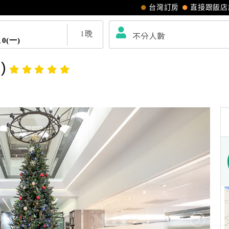
台灣訂房
直接跟飯店
1
晚
10(一)
)