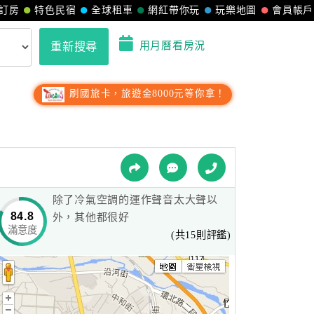
訂房
特色民宿
全球租車
網紅帶你玩
玩樂地圖
會員帳戶
用月曆看房況
重新搜尋
刷國旅卡，旅遊金8000元等你拿！
除了冷氣空調的運作聲音太大聲以
84.8
外，其他都很好
滿意度
(共15則評鑑)