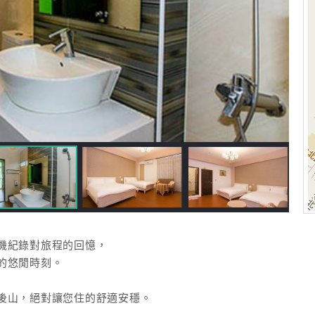
機紀錄對旅程的回憶，
的悠閒時刻。
後山，絕對讓您住的舒適安穩。