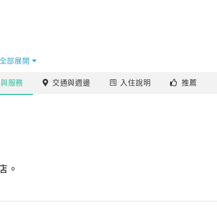
全部展開
施
與服務
交通
與週邊
入住
說明
推薦
店。