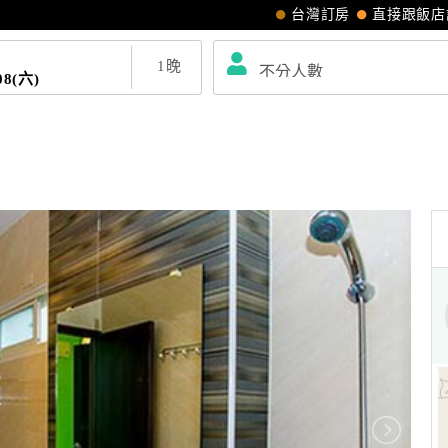
台灣訂房
直接跟飯店
1
晚
08(六)