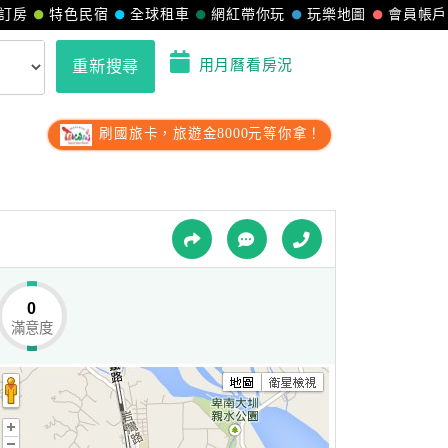
訂房
特色民宿
全球租車
網紅帶你玩
玩樂地圖
會員帳戶
用月曆看房況
重新搜尋
刷國旅卡，旅遊金8000元等你拿！
0
滿意度