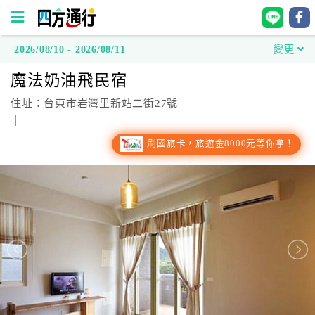
2026/08/10 - 2026/08/11
變更
四
魔法奶油飛民宿
方
通
住址：台東市岩灣里新站二街27號
行
｜
訂
刷國旅卡，旅遊金8000元等你拿！
房
台
灣
訂
房
直