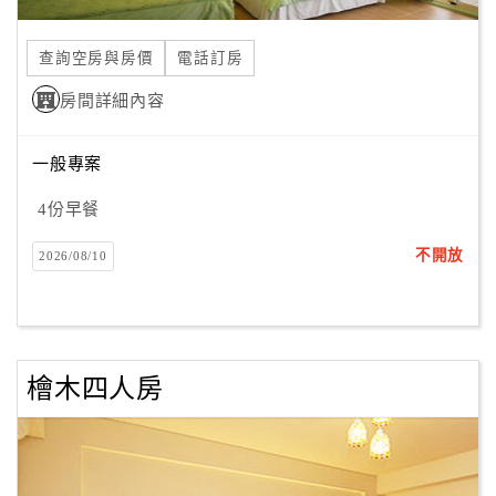
合
作
查詢空房與房價
電話訂房
提
房間詳細內容
案
一般專案
飯
店
4份早餐
合
不開放
2026/08/10
作
廠
商
檜木四人房
合
作