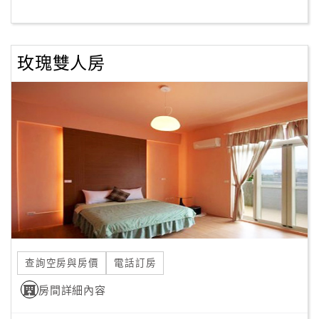
客
服
玫瑰雙人房
聯
絡
單
Line
線
上
客
服
查詢空房與房價
電話訂房
紅
利
房間詳細內容
查
詢