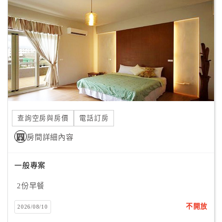
顧
客
滿
意
度
訂
單
查詢空房與房價
電話訂房
管
理
房間詳細內容
一般專案
會
員
2份早餐
帳
戶
不開放
2026/08/10