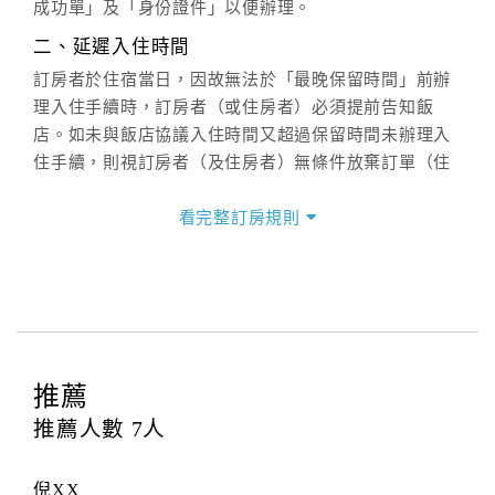
週一至週日：
客服聯絡單
、
LINE@
、電話：
成功單」及「身份證件」以便辦理。
(07)9682715 。
二、延遲入住時間
訂房者於住宿當日，因故無法於「最晚保留時間」前辦
理入住手續時，訂房者（或住房者）必須提前告知飯
店。如未與飯店協議入住時間又超過保留時間未辦理入
住手續，則視訂房者（及住房者）無條件放棄訂單（住
宿權益）。
看完整訂房規則
三、退房手續(Check out)
本飯店退房時間(Check-out)為 （
11：00前
），訂房者
與飯店之其他交易﹝如續住、加床、餐費、小費、電話
費...等﹞所發生之費用，必須與飯店現場結清。
四、訂單異動
訂房者應於
入住前8日
（不含入住當日）提出申辦，如未
推薦
提出申辦不得異動訂單。
推薦人數
7
人
每筆訂單異動限定
乙
次，限原訂飯店，異動完成後不得
辦理取消退款。
倪XX