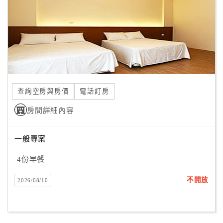
旅
伴
計
劃
商
品
查詢空房與房價
電話訂房
宣
傳
房間詳細內容
一般專案
4份早餐
不開放
2026/08/10