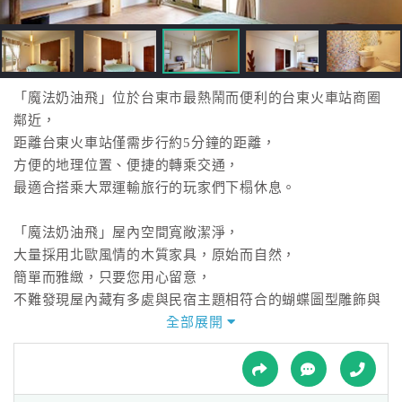
接
跟
飯
店
訂
「魔法奶油飛」位於台東市最熱鬧而便利的台東火車站商圈
房
鄰近，
HOT
距離台東火車站僅需步行約5分鐘的距離，
方便的地理位置、便捷的轉乘交通，
最適合搭乘大眾運輸旅行的玩家們下榻休息。
特
色
「魔法奶油飛」屋內空間寬敞潔淨，
民
大量採用北歐風情的木質家具，原始而自然，
宿
簡單而雅緻，只要您用心留意，
不難發現屋內藏有多處與民宿主題相符合的蝴蝶圖型雕飾與
擺設，
全部展開
全
舒適的家居氛圍令人心曠神怡。
球
租
車
「魔法奶油飛」空間偌大，與客廳採用同樣的風格品味，