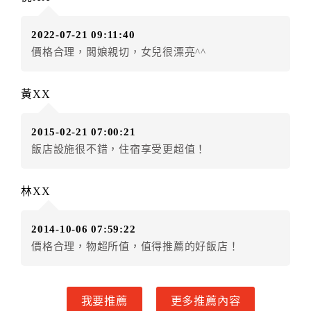
訂單異動後，訂單費用總計大於原訂單費用總計時，訂
房者應補足差額。（限原訂飯店）
2022-07-21 09:11:40
訂單異動後，訂單費用總計小於原訂單費用總計時，訂
價格合理，闆娘親切，女兒很漂亮^^
房者不得要求退其差額。（限原訂飯店）
五、保留住宿權益(保留住房)
黃XX
．訂房者因故辦理訂單異動，本飯店可接受
保留住宿金
額3個月
限原訂飯店），異動完成後不得辦理取消退款。
2015-02-21 07:00:21
（提出申辦日為保留起算日）
飯店設施很不錯，住宿享受更超值！
．訂房者使用「保留住宿金額」時，請注意！為避免飯
店客滿，敬請及早計畫，如逾時未提出申辦，視同無條
件放棄訂單（住宿權益）。 （限原訂飯店使用）
林XX
．每筆訂單異動限定乙次，限原訂飯店，異動完成後不
得辦理取消退款。
2014-10-06 07:59:22
．訂單異動後，訂單費用總計大於原訂單費用總計時，
價格合理，物超所值，值得推薦的好飯店！
訂房者應補足差額。 限原訂飯店
．訂單異動後，訂單費用總計小於原訂單費用總計時，
訂房者不得要求退其差額。限原訂飯店
我要推薦
更多推薦內容