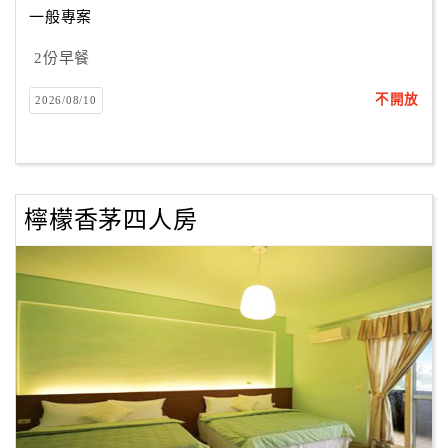
一般專案
2份早餐
訂
房
不開放
2026/08/10
Q&A
國
旅
檸檬香茅四人房
卡
訂
房
請
款
收
據