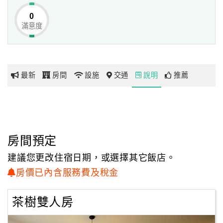
舒適的潔白床鋪點綴著簡單的幾何圖型壁畫，
0
映著窗外的藍天白雲和台東的好風景，
滿意度
網
呈現悠閒放鬆的度假氣息，
紅
讓辛苦奔波的旅人們可以愜意享受度假的真諦。
帶
你
最新
房間
設施
交通
說明
推薦
玩
玩
樂
地
房間預定
圖
建議您更改住宿日期，或選擇其它飯店。
顧
房價已內含服務費及稅金
客
服
茶樹雙人房
務