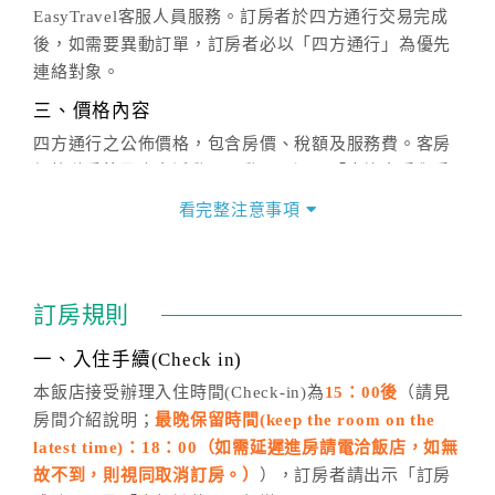
EasyTravel客服人員服務。訂房者於四方通行交易完成
後，如需要異動訂單，訂房者必以「四方通行」為優先
連絡對象。
三、價格內容
四方通行之公佈價格，包含房價、稅額及服務費。客房
價格隨季節及人文活動而異動，以選項「查詢空房與房
價」之當日價格為標準。
看完整注意事項
四、訂單異動
訂房成功後，訂房者如需異動內容，須於住房前在四方
通行「客服聯絡單」提出申辦，四方通行
恕不接受以電
訂房規則
話方式異動
訂單。
※非客服時間之申辦異動，皆為次日計算及辦理。
一、入住手續(Check in)
五、客服時間
本飯店接受辦理入住時間(Check-in)為
15：00後
（請見
房間介紹說明；
最晚保留時間(keep the room on the
週一至週日，上午9:00～晚上6:00
latest time)：18：00（如需延遲進房請電洽飯店，如無
六、聯絡方式
故不到，則視同取消訂房。）
），訂房者請出示「訂房