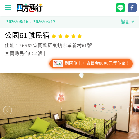
2026/08/16 - 2026/08/17
變更
四
公園61號民宿
方
通
住址：26562宜蘭縣羅東鎮忠孝新村61號
行
宜蘭縣民宿652號｜
訂
刷國旅卡，旅遊金8000元等你拿！
房
台
灣
訂
房
直