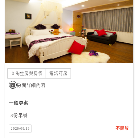
出國，也可以在這裡享受
顧
一個安靜且無拘束的空間。
客
滿
房間則以漆白雅致的實木雕花床組，豪華中充滿英國鄉村風
意
味；進入房間時，
度
映入眼簾的畫作皆是現代藝術表徵。
絢麗又雅緻的水晶吊燈、舒適的羽絨枕及德國進口技術乳膠
床墊，
訂
每個角落都是用心、細心的裝點，我們要呈現的就是讓您在
單
每一個時序，
查詢空房與房價
電話訂房
管
每一個季節，能在這裡結合人文、休閒、親情、及不失品味
理
房間詳細內容
的高規格休閒空間。
一般專案
會
員
8份早餐
帳
戶
不開放
2026/08/16