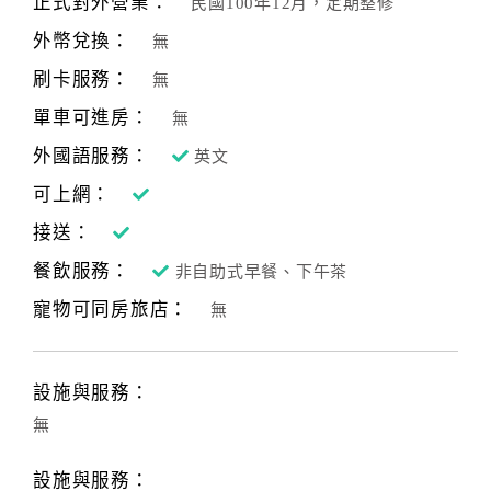
正式對外營業：
民國100年12月，定期整修
合
外幣兌換：
無
作
提
刷卡服務：
無
案
單車可進房：
無
外國語服務：
英文
飯
可上網：
店
接送：
合
作
餐飲服務：
非自助式早餐、下午茶
寵物可同房旅店：
無
廠
商
合
設施與服務：
作
無
設施與服務：