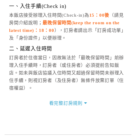
※非客服時間之申辦異動，皆為次日計算及辦理。
一、入住手續(Check in)
五、客服時間
本飯店接受辦理入住時間(Check-in)為
15：00後
（請見
房間介紹說明；
最晚保留時間(keep the room on the
週一至週日，上午9:00～晚上6:00
latest time)：18：00
），訂房者請出示「訂房成功單」
六、聯絡方式
及「身份證件」以便辦理。
週一至週日：
客服聯絡單
、
LINE@
、電話：
二、延遲入住時間
(07)9682715 。
訂房者於住宿當日，因故無法於「最晚保留時間」前辦
理入住手續時，訂房者（或住房者）必須提前告知飯
店。如未與飯店協議入住時間又超過保留時間未辦理入
住手續，則視訂房者（及住房者）無條件放棄訂單（住
宿權益）。
三、退房手續(Check out)
看完整訂房規則
本飯店退房時間(Check-out)為 （
上午11：00
），訂房
者與飯店之其他交易﹝如續住、加床、餐費、小費、電
話費...等﹞所發生之費用，必須與飯店現場結清。
四、訂單異動