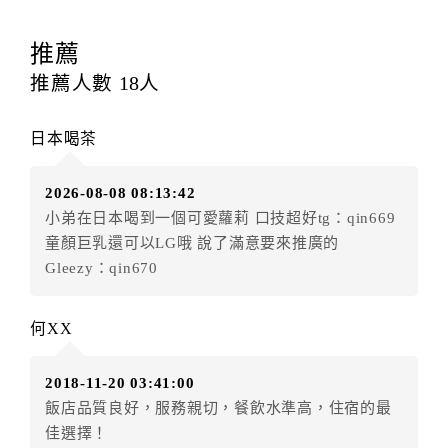
訂房者應於
入住前15日
（不含入住當日）提出申辦，如
未提出申辦不得異動訂單。
推薦
每筆訂單異動限定
乙
次，限原訂飯店，異動完成後不得
推薦人數
18
人
辦理取消退款。
訂單異動後，訂單費用總計大於原訂單費用總計時，訂
日本喝茶
房者應補足差額。（限原訂飯店）
訂單異動後，訂單費用總計小於原訂單費用總計時，訂
2026-08-08 08:13:42
房者不得要求退其差額。（限原訂飯店）
小弟在日本喝到一個可愛蘿莉 口技超好tg：qin669
五、保留住宿權益(保留住房)
童顏巨乳還可以LG哦 說了滿意要來推廣的
．訂房者因故辦理訂單異動，本飯店可接受
保留住宿金
Gleezy：qin670
額3個月
限原訂飯店），異動完成後不得辦理取消退款。
（提出申辦日為保留起算日）
何XX
．訂房者使用「保留住宿金額」時，請注意！為避免飯
店客滿，敬請及早計畫，如逾時未提出申辦，視同無條
2018-11-20 03:41:00
件放棄訂單（住宿權益）。 （限原訂飯店使用）
飯店品質良好，服務親切，餐飲水準高，住宿的最
．每筆訂單異動限定乙次，限原訂飯店，異動完成後不
佳選擇！
得辦理取消退款。